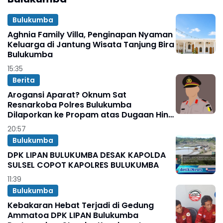
Bulukumba
Aghnia Family Villa, Penginapan Nyaman
Keluarga di Jantung Wisata Tanjung Bira
Bulukumba
15:35
Berita
Arogansi Aparat? Oknum Sat
Resnarkoba Polres Bulukumba
Dilaporkan ke Propam atas Dugaan Hina
Korwil Binkari
20:57
Bulukumba
DPK LIPAN BULUKUMBA DESAK KAPOLDA
SULSEL COPOT KAPOLRES BULUKUMBA
11:39
Bulukumba
Kebakaran Hebat Terjadi di Gedung
Ammatoa DPK LIPAN Bulukumba