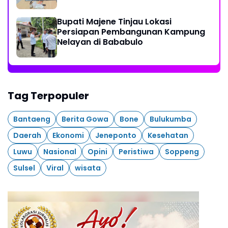
Akuntabel
Bupati Majene Tinjau Lokasi
Persiapan Pembangunan Kampung
Nelayan di Bababulo
Tag Terpopuler
Bantaeng
Berita Gowa
Bone
Bulukumba
Daerah
Ekonomi
Jeneponto
Kesehatan
Luwu
Nasional
Opini
Peristiwa
Soppeng
Sulsel
Viral
wisata