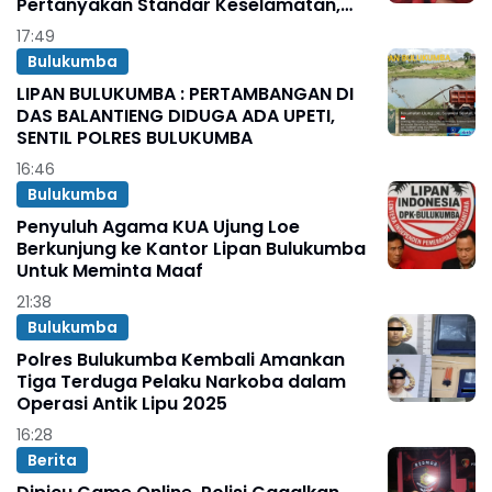
Pertanyakan Standar Keselamatan,
Pengawasan Konstruksi, Minta
17:49
Tanggungjawab Bupati.
Bulukumba
LIPAN BULUKUMBA : PERTAMBANGAN DI
DAS BALANTIENG DIDUGA ADA UPETI,
SENTIL POLRES BULUKUMBA
16:46
Bulukumba
Penyuluh Agama KUA Ujung Loe
Berkunjung ke Kantor Lipan Bulukumba
Untuk Meminta Maaf
21:38
Bulukumba
Polres Bulukumba Kembali Amankan
Tiga Terduga Pelaku Narkoba dalam
Operasi Antik Lipu 2025
16:28
Berita