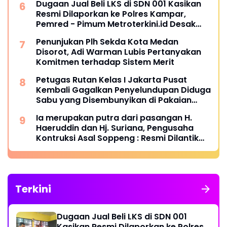
Dugaan Jual Beli LKS di SDN 001 Kasikan
Resmi Dilaporkan ke Polres Kampar,
Pemred - Pimum Metroterkini.id Desak
Usut Kasus Ini
Penunjukan Plh Sekda Kota Medan
Disorot, Adi Warman Lubis Pertanyakan
Komitmen terhadap Sistem Merit
Petugas Rutan Kelas I Jakarta Pusat
Kembali Gagalkan Penyelundupan Diduga
Sabu yang Disembunyikan di Pakaian
Dalam Pengunjung
Ia merupakan putra dari pasangan H.
Haeruddin dan Hj. Suriana, Pengusaha
Kontruksi Asal Soppeng : Resmi Dilantik
Ketua BPC HIPMI Makassar
Terkini
Dugaan Jual Beli LKS di SDN 001
Kasikan Resmi Dilaporkan ke Polres