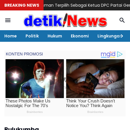
Andi Rosman Terpilih Sebagai Ketua DPC Partai Gerindra, Pros
BREAKING NEWS
Home
Politik
Hukum
Ekonomi
Lingkungan
Bulukumba