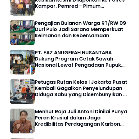
Kampar, Pemred - Pimum
Metroterkini.id Desak Usut Kasus Ini
Pengajian Bulanan Warga RT/RW 09
Duri Pulo Jadi Sarana Memperkuat
Keimanan dan Kebersamaan
PT. FAZ ANUGERAH NUSANTARA
Dukung Program Cetak Sawah
Nasional Lewat Pengadaan Pupuk
dan Pestisida
Petugas Rutan Kelas I Jakarta Pusat
Kembali Gagalkan Penyelundupan
Diduga Sabu yang Disembunyikan di
Pakaian Dalam Pengunjung
Menhut Raja Juli Antoni Dinilai Punya
Peran Krusial dalam Jaga
Kredibilitas Perdagangan Karbon
Hutan