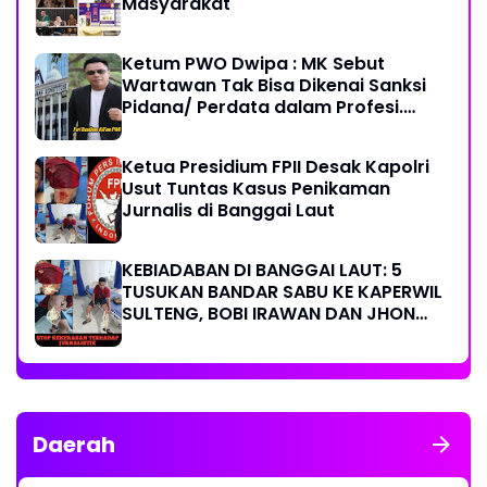
Masyarakat
Ketum PWO Dwipa : MK Sebut
Wartawan Tak Bisa Dikenai Sanksi
Pidana/ Perdata dalam Profesi.
Aparat Hukum Diminta Patuhi
Ketua Presidium FPII Desak Kapolri
Usut Tuntas Kasus Penikaman
Jurnalis di Banggai Laut
KEBIADABAN DI BANGGAI LAUT: 5
TUSUKAN BANDAR SABU KE KAPERWIL
SULTENG, BOBI IRAWAN DAN JHON
PIMPINAN REDAKSI KOMPAK KECAM
KERAS KINERJA POLRI!
Daerah