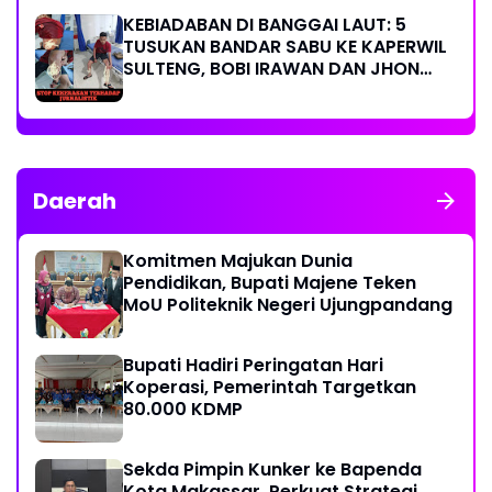
KEBIADABAN DI BANGGAI LAUT: 5
TUSUKAN BANDAR SABU KE KAPERWIL
SULTENG, BOBI IRAWAN DAN JHON
PIMPINAN REDAKSI KOMPAK KECAM
KERAS KINERJA POLRI!
Daerah
Komitmen Majukan Dunia
Pendidikan, Bupati Majene Teken
MoU Politeknik Negeri Ujungpandang
Bupati Hadiri Peringatan Hari
Koperasi, Pemerintah Targetkan
80.000 KDMP
Sekda Pimpin Kunker ke Bapenda
Kota Makassar, Perkuat Strategi