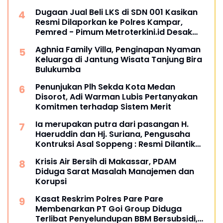
Terkesan Kebah Hukum
Dugaan Jual Beli LKS di SDN 001 Kasikan
Resmi Dilaporkan ke Polres Kampar,
Pemred - Pimum Metroterkini.id Desak
Usut Kasus Ini
Aghnia Family Villa, Penginapan Nyaman
Keluarga di Jantung Wisata Tanjung Bira
Bulukumba
Penunjukan Plh Sekda Kota Medan
Disorot, Adi Warman Lubis Pertanyakan
Komitmen terhadap Sistem Merit
Ia merupakan putra dari pasangan H.
Haeruddin dan Hj. Suriana, Pengusaha
Kontruksi Asal Soppeng : Resmi Dilantik
Ketua BPC HIPMI Makassar
Krisis Air Bersih di Makassar, PDAM
Diduga Sarat Masalah Manajemen dan
Korupsi
Kasat Reskrim Polres Pare Pare
Membenarkan PT Goi Group Diduga
Terlibat Penyelundupan BBM Bersubsidi,