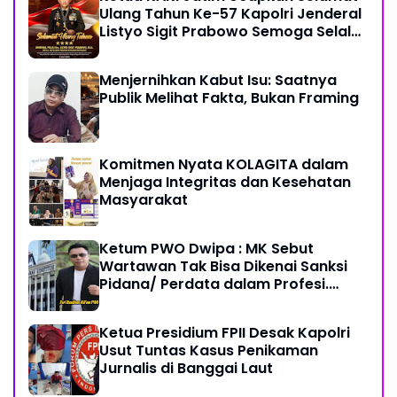
Ulang Tahun Ke-57 Kapolri Jenderal
Listyo Sigit Prabowo Semoga Selalu
Sehat Sukses Berkah Umur
Menjernihkan Kabut Isu: Saatnya
Publik Melihat Fakta, Bukan Framing
Komitmen Nyata KOLAGITA dalam
Menjaga Integritas dan Kesehatan
Masyarakat
Ketum PWO Dwipa : MK Sebut
Wartawan Tak Bisa Dikenai Sanksi
Pidana/ Perdata dalam Profesi.
Aparat Hukum Diminta Patuhi
Ketua Presidium FPII Desak Kapolri
Usut Tuntas Kasus Penikaman
Jurnalis di Banggai Laut