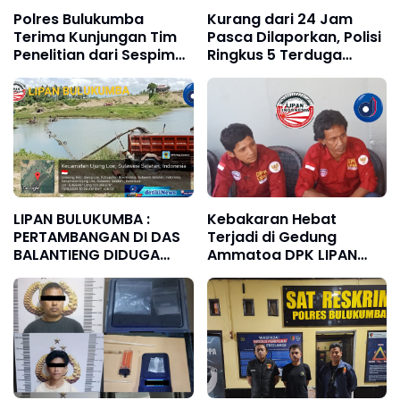
Polres Bulukumba
Kurang dari 24 Jam
Terima Kunjungan Tim
Pasca Dilaporkan, Polisi
Penelitian dari Sespim
Ringkus 5 Terduga
Lemdiklat Polri
Pelaku Curnak di
Bulukumba
LIPAN BULUKUMBA :
Kebakaran Hebat
PERTAMBANGAN DI DAS
Terjadi di Gedung
BALANTIENG DIDUGA
Ammatoa DPK LIPAN
ADA UPETI, SENTIL
Bulukumba Pertanyakan
POLRES BULUKUMBA
Standar Keselamatan,
Pengawasan
Konstruksi, Minta
Tanggungjawab Bupati.