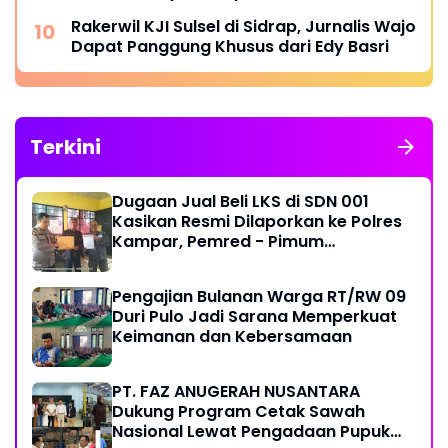
Mobil Tangki Diamankan di Polres Pare
Rakerwil KJI Sulsel di Sidrap, Jurnalis Wajo
pare
Dapat Panggung Khusus dari Edy Basri
Terkini
Dugaan Jual Beli LKS di SDN 001
Kasikan Resmi Dilaporkan ke Polres
Kampar, Pemred - Pimum
Metroterkini.id Desak Usut Kasus Ini
Pengajian Bulanan Warga RT/RW 09
Duri Pulo Jadi Sarana Memperkuat
Keimanan dan Kebersamaan
PT. FAZ ANUGERAH NUSANTARA
Dukung Program Cetak Sawah
Nasional Lewat Pengadaan Pupuk