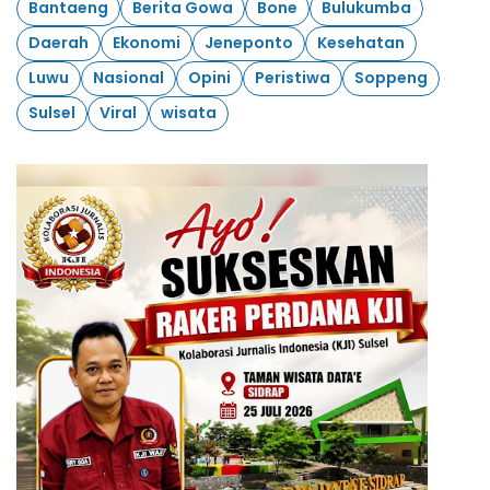
Bantaeng
Berita Gowa
Bone
Bulukumba
Daerah
Ekonomi
Jeneponto
Kesehatan
Luwu
Nasional
Opini
Peristiwa
Soppeng
Sulsel
Viral
wisata