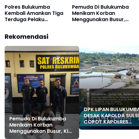
Polres Bulukumba
Pemuda Di Bulukumba
Kembali Amankan Tiga
Menikam Korban
Terduga Pelaku
Menggunakan Busur,
Narkoba dalam Operasi
Kini di Amankan
Antik Lipu 2025
Satreskrim Polres
Rekomendasi
Bulukumba
DPK LIPAN BULUKUMB
DESAK KAPOLDA SULS
Pemuda Di Bulukumba
COPOT KAPOLRES
Menikam Korban
BULUKUMBA
Menggunakan Busur, Kini
di Amankan Satreskrim