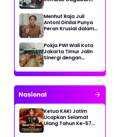
Penyelundupan
Diduga Sabu yang
Menhut Raja Juli
Disembunyikan di
Antoni Dinilai Punya
Pakaian Dalam
Peran Krusial dalam
Pengunjung
Jaga Kredibilitas
Perdagangan Karbon
Pokja PWI Wali Kota
Hutan
Jakarta Timur Jalin
Sinergi dengan
Kecamatan Cakung
untuk Perkuat
Publikasi Informasi
Publik
Nasional
Ketua KAKI Jatim
Ucapkan Selamat
Ulang Tahun Ke-57
Kapolri Jenderal
Listyo Sigit Prabowo