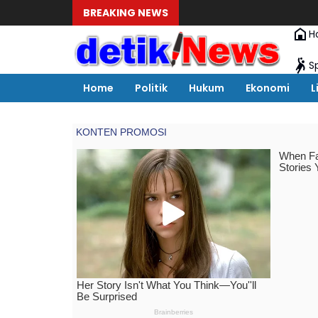
BREAKING NEWS
H
S
Home
Politik
Hukum
Ekonomi
L