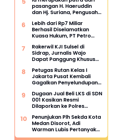
Bulukumba
pasangan H. Haeruddin
dan Hj. Suriana, Pengusaha
Kontruksi Asal Soppeng :
Lebih dari Rp7 Miliar
Resmi Dilantik Ketua BPC
Berhasil Diselamatkan
HIPMI Makassar
Kuasa Hukum, PT Petro
Utama Energi Disomasi
Rakerwil KJI Sulsel di
atas Dugaan Wanprestasi
Sidrap, Jurnalis Wajo
Pembayaran Success Fee
Dapat Panggung Khusus
dari Edy Basri
Petugas Rutan Kelas I
Jakarta Pusat Kembali
Gagalkan Penyelundupan
Diduga Sabu yang
Dugaan Jual Beli LKS di SDN
Disembunyikan di Pakaian
001 Kasikan Resmi
Dalam Pengunjung
Dilaporkan ke Polres
Kampar, Pemred - Pimum
Penunjukan Plh Sekda Kota
Metroterkini.id Desak Usut
Medan Disorot, Adi
Kasus Ini
Warman Lubis Pertanyakan
Komitmen terhadap Sistem