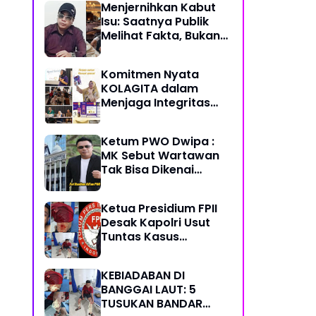
Menjernihkan Kabut
Semoga Selalu Sehat
Isu: Saatnya Publik
Sukses Berkah Umur
Melihat Fakta, Bukan
Framing
Komitmen Nyata
KOLAGITA dalam
Menjaga Integritas
dan Kesehatan
Masyarakat
Ketum PWO Dwipa :
MK Sebut Wartawan
Tak Bisa Dikenai
Sanksi Pidana/
Perdata dalam
Ketua Presidium FPII
Profesi. Aparat Hukum
Desak Kapolri Usut
Diminta Patuhi
Tuntas Kasus
Penikaman Jurnalis di
Banggai Laut
KEBIADABAN DI
BANGGAI LAUT: 5
TUSUKAN BANDAR