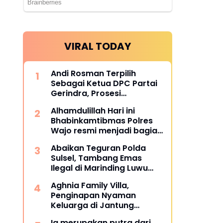
VIRAL TODAY
Andi Rosman Terpilih
Sebagai Ketua DPC Partai
Gerindra, Prosesi
Pengukuhan Dipimpin
Alhamdulillah Hari ini
Langsung Sufmi Dasco
Bhabinkamtibmas Polres
Ahmad.
Wajo resmi menjadi bagian
dari PCL (Penggerak Cinta
Abaikan Teguran Polda
Lingkungan)
Sulsel, Tambang Emas
Ilegal di Marinding Luwu
Tetap Beroperasi Malam
Aghnia Family Villa,
Hari Tiga Pelaku Terkesan
Penginapan Nyaman
Kebah Hukum
Keluarga di Jantung
Wisata Tanjung Bira
Ia merupakan putra dari