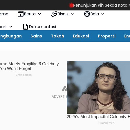
Penunjukan Plh Sekda Kota Medan Disorot
ome
Berita
Bisnis
Bola
port
Dokumentasi
ingkungan
Sains
Tokoh
Edukasi
Properti
En