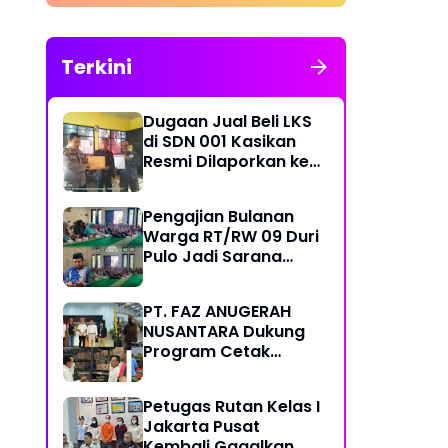
Merit
Terkini
Dugaan Jual Beli LKS
di SDN 001 Kasikan
Resmi Dilaporkan ke
Polres Kampar,
Pemred - Pimum
Pengajian Bulanan
Metroterkini.id Desak
Warga RT/RW 09 Duri
Usut Kasus Ini
Pulo Jadi Sarana
Memperkuat
Keimanan dan
PT. FAZ ANUGERAH
Kebersamaan
NUSANTARA Dukung
Program Cetak
Sawah Nasional Lewat
Pengadaan Pupuk dan
Petugas Rutan Kelas I
Pestisida
Jakarta Pusat
Kembali Gagalkan