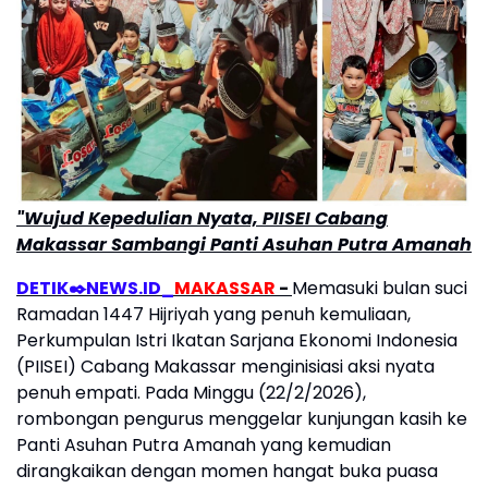
"Wujud Kepedulian Nyata, PIISEI Cabang
Makassar Sambangi Panti Asuhan Putra Amanah
DETIK✒️NEWS.ID_
MAKASSAR
-
Memasuki bulan suci
Ramadan 1447 Hijriyah yang penuh kemuliaan,
Perkumpulan Istri Ikatan Sarjana Ekonomi Indonesia
(PIISEI) Cabang Makassar menginisiasi aksi nyata
penuh empati. Pada Minggu (22/2/2026),
rombongan pengurus menggelar kunjungan kasih ke
Panti Asuhan Putra Amanah yang kemudian
dirangkaikan dengan momen hangat buka puasa