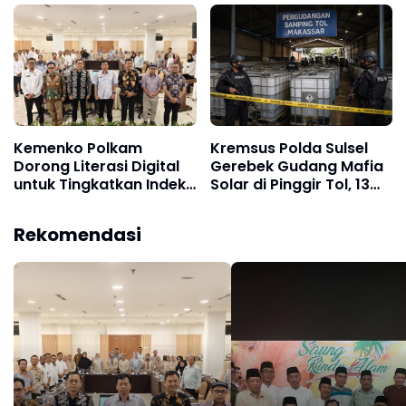
Sulsel Cacat Hukum
Kemenko Polkam
Kremsus Polda Sulsel
Dorong Literasi Digital
Gerebek Gudang Mafia
untuk Tingkatkan Indeks
Solar di Pinggir Tol, 13
Kemerdekaan Pers
Ton BBM Subsidi
Diamankan
Rekomendasi