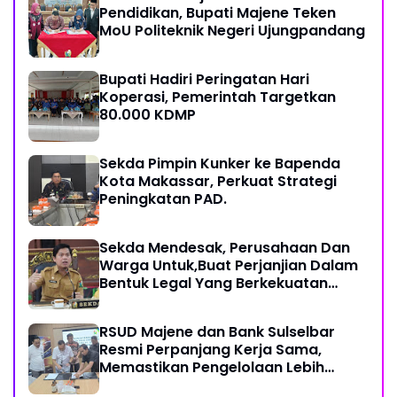
Pendidikan, Bupati Majene Teken
MoU Politeknik Negeri Ujungpandang
Bupati Hadiri Peringatan Hari
Koperasi, Pemerintah Targetkan
80.000 KDMP
Sekda Pimpin Kunker ke Bapenda
Kota Makassar, Perkuat Strategi
Peningkatan PAD.
Sekda Mendesak, Perusahaan Dan
Warga Untuk,Buat Perjanjian Dalam
Bentuk Legal Yang Berkekuatan
Hukum
RSUD Majene dan Bank Sulselbar
Resmi Perpanjang Kerja Sama,
Memastikan Pengelolaan Lebih
Akuntabel