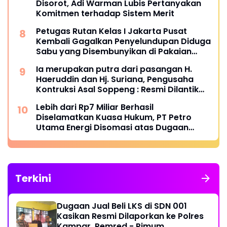
Disorot, Adi Warman Lubis Pertanyakan
Komitmen terhadap Sistem Merit
Petugas Rutan Kelas I Jakarta Pusat
Kembali Gagalkan Penyelundupan Diduga
Sabu yang Disembunyikan di Pakaian
Dalam Pengunjung
Ia merupakan putra dari pasangan H.
Haeruddin dan Hj. Suriana, Pengusaha
Kontruksi Asal Soppeng : Resmi Dilantik
Ketua BPC HIPMI Makassar
Lebih dari Rp7 Miliar Berhasil
Diselamatkan Kuasa Hukum, PT Petro
Utama Energi Disomasi atas Dugaan
Wanprestasi Pembayaran Success Fee
Terkini
Dugaan Jual Beli LKS di SDN 001
Kasikan Resmi Dilaporkan ke Polres
Kampar, Pemred - Pimum