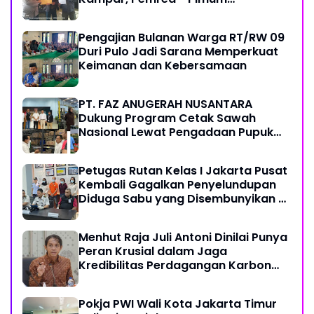
Metroterkini.id Desak Usut Kasus Ini
Pengajian Bulanan Warga RT/RW 09
Duri Pulo Jadi Sarana Memperkuat
Keimanan dan Kebersamaan
PT. FAZ ANUGERAH NUSANTARA
Dukung Program Cetak Sawah
Nasional Lewat Pengadaan Pupuk
dan Pestisida
Petugas Rutan Kelas I Jakarta Pusat
Kembali Gagalkan Penyelundupan
Diduga Sabu yang Disembunyikan di
Pakaian Dalam Pengunjung
Menhut Raja Juli Antoni Dinilai Punya
Peran Krusial dalam Jaga
Kredibilitas Perdagangan Karbon
Hutan
Pokja PWI Wali Kota Jakarta Timur