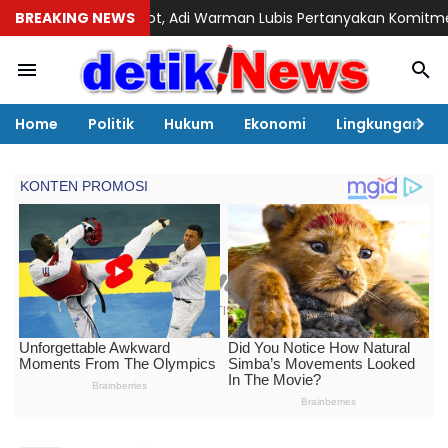
isorot, Adi Warman Lubis Pertanyakan Komitmen terhadap Siste
BREAKING NEWS
Home
Politik
Hukum
Ekonomi
Lingkungan