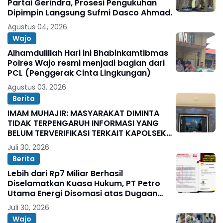
Partai Gerindra, Prosesi Pengukuhan
Dipimpin Langsung Sufmi Dasco Ahmad.
Agustus 04, 2026
Wajo
Alhamdulillah Hari ini Bhabinkamtibmas
Polres Wajo resmi menjadi bagian dari
PCL (Penggerak Cinta Lingkungan)
Agustus 03, 2026
Berita
IMAM MUHAJIR: MASYARAKAT DIMINTA
TIDAK TERPENGARUH INFORMASI YANG
BELUM TERVERIFIKASI TERKAIT KAPOLSEK
BOLO
Juli 30, 2026
Berita
Lebih dari Rp7 Miliar Berhasil
Diselamatkan Kuasa Hukum, PT Petro
Utama Energi Disomasi atas Dugaan
Wanprestasi Pembayaran Success Fee
Juli 30, 2026
Wajo