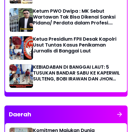
Ketum PWO Dwipa : MK Sebut
Wartawan Tak Bisa Dikenai Sanksi
Pidana/ Perdata dalam Profesi.
Aparat Hukum Diminta Patuhi
Ketua Presidium FPII Desak Kapolri
Usut Tuntas Kasus Penikaman
Jurnalis di Banggai Laut
KEBIADABAN DI BANGGAI LAUT: 5
TUSUKAN BANDAR SABU KE KAPERWIL
SULTENG, BOBI IRAWAN DAN JHON
PIMPINAN REDAKSI KOMPAK KECAM
KERAS KINERJA POLRI!
Daerah
Komitmen Majukan Dunia