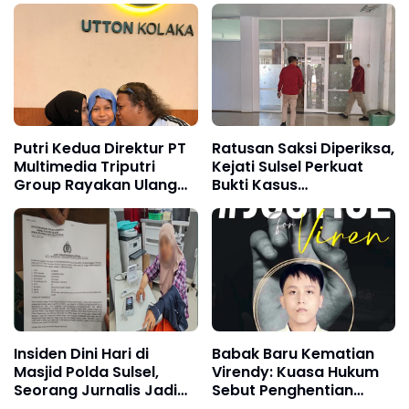
Putri Kedua Direktur PT
Ratusan Saksi Diperiksa,
Multimedia Triputri
Kejati Sulsel Perkuat
Group Rayakan Ulang
Bukti Kasus
Tahun ke-13, Penuh Doa
Perpustakaan Digital
dan Harapan
Insiden Dini Hari di
Babak Baru Kematian
Masjid Polda Sulsel,
Virendy: Kuasa Hukum
Seorang Jurnalis Jadi
Sebut Penghentian
Korban Pemukulan
Penyelidikan Polda