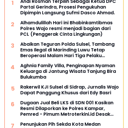
Andi Rosman Terpilih Sebagai Ketua DPC
Partai Gerindra, Prosesi Pengukuhan
Dipimpin Langsung Sufmi Dasco Ahmad.
Alhamdulillah Hari ini Bhabinkamtibmas
Polres Wajo resmi menjadi bagian dari
PCL (Penggerak Cinta Lingkungan)
Abaikan Teguran Polda Sulsel, Tambang
Emas Ilegal di Marinding Luwu Tetap
Beroperasi Malam Hari Tiga Pelaku
Terkesan Kebah Hukum
Aghnia Family Villa, Penginapan Nyaman
Keluarga di Jantung Wisata Tanjung Bira
Bulukumba
Rakerwil KJI Sulsel di Sidrap, Jurnalis Wajo
Dapat Panggung Khusus dari Edy Basri
Dugaan Jual Beli LKS di SDN 001 Kasikan
Resmi Dilaporkan ke Polres Kampar,
Pemred - Pimum Metroterkini.id Desak
Usut Kasus Ini
Penunjukan Plh Sekda Kota Medan