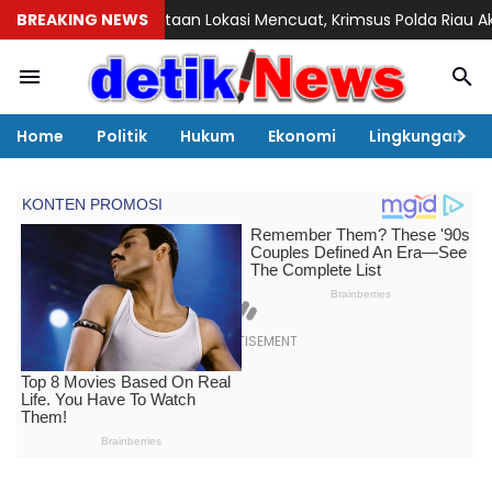
 Perataan Lokasi Mencuat, Krimsus Polda Riau Akan Tinjauan L
BREAKING NEWS
Home
Politik
Hukum
Ekonomi
Lingkungan