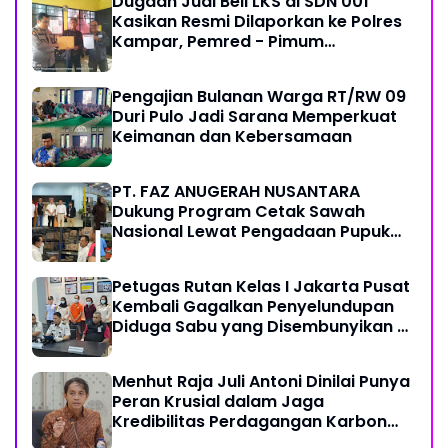
Dugaan Jual Beli LKS di SDN 001
Kasikan Resmi Dilaporkan ke Polres
Kampar, Pemred - Pimum
Metroterkini.id Desak Usut Kasus Ini
Pengajian Bulanan Warga RT/RW 09
Duri Pulo Jadi Sarana Memperkuat
Keimanan dan Kebersamaan
PT. FAZ ANUGERAH NUSANTARA
Dukung Program Cetak Sawah
Nasional Lewat Pengadaan Pupuk
dan Pestisida
Petugas Rutan Kelas I Jakarta Pusat
Kembali Gagalkan Penyelundupan
Diduga Sabu yang Disembunyikan di
Pakaian Dalam Pengunjung
Menhut Raja Juli Antoni Dinilai Punya
Peran Krusial dalam Jaga
Kredibilitas Perdagangan Karbon
Hutan