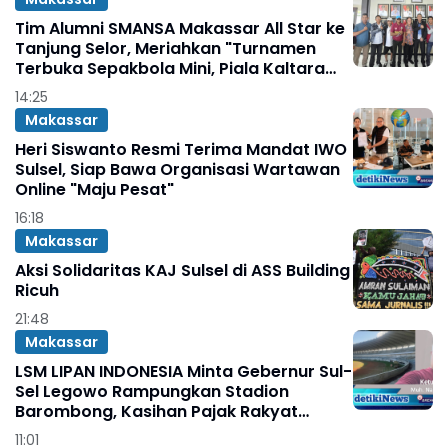
Tim Alumni SMANSA Makassar All Star ke
Tanjung Selor, Meriahkan "Turnamen
Terbuka Sepakbola Mini, Piala Kaltara
Dihati U-50"
14:25
Makassar
Heri Siswanto Resmi Terima Mandat IWO
Sulsel, Siap Bawa Organisasi Wartawan
Online "Maju Pesat"
16:18
Makassar
Aksi Solidaritas KAJ Sulsel di ASS Building
Ricuh
21:48
Makassar
LSM LIPAN INDONESIA Minta Gebernur Sul-
Sel Legowo Rampungkan Stadion
Barombong, Kasihan Pajak Rakyat
Terlantar
11:01