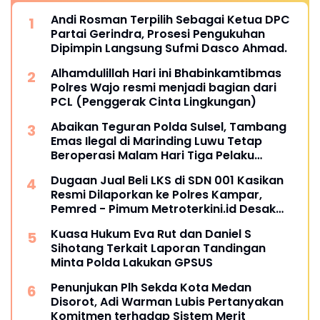
Andi Rosman Terpilih Sebagai Ketua DPC
Partai Gerindra, Prosesi Pengukuhan
Dipimpin Langsung Sufmi Dasco Ahmad.
Alhamdulillah Hari ini Bhabinkamtibmas
Polres Wajo resmi menjadi bagian dari
PCL (Penggerak Cinta Lingkungan)
Abaikan Teguran Polda Sulsel, Tambang
Emas Ilegal di Marinding Luwu Tetap
Beroperasi Malam Hari Tiga Pelaku
Terkesan Kebah Hukum
Dugaan Jual Beli LKS di SDN 001 Kasikan
Resmi Dilaporkan ke Polres Kampar,
Pemred - Pimum Metroterkini.id Desak
Usut Kasus Ini
Kuasa Hukum Eva Rut dan Daniel S
Sihotang Terkait Laporan Tandingan
Minta Polda Lakukan GPSUS
Penunjukan Plh Sekda Kota Medan
Disorot, Adi Warman Lubis Pertanyakan
Komitmen terhadap Sistem Merit