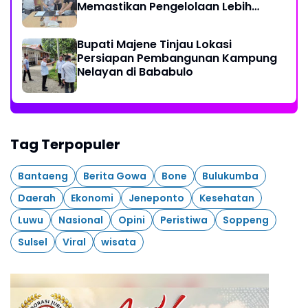
Memastikan Pengelolaan Lebih
Akuntabel
Bupati Majene Tinjau Lokasi
Persiapan Pembangunan Kampung
Nelayan di Bababulo
Tag Terpopuler
Bantaeng
Berita Gowa
Bone
Bulukumba
Daerah
Ekonomi
Jeneponto
Kesehatan
Luwu
Nasional
Opini
Peristiwa
Soppeng
Sulsel
Viral
wisata