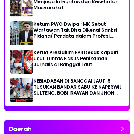
Menjaga Integritas dan Kesehatan
Masyarakat
Ketum PWO Dwipa : MK Sebut
Wartawan Tak Bisa Dikenai Sanksi
Pidana/ Perdata dalam Profesi.
Aparat Hukum Diminta Patuhi
Ketua Presidium FPII Desak Kapolri
Usut Tuntas Kasus Penikaman
Jurnalis di Banggai Laut
KEBIADABAN DI BANGGAI LAUT: 5
TUSUKAN BANDAR SABU KE KAPERWIL
SULTENG, BOBI IRAWAN DAN JHON
PIMPINAN REDAKSI KOMPAK KECAM
KERAS KINERJA POLRI!
Daerah