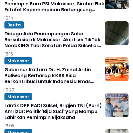
Pemimpin Baru PSI Makassar, Simbol Elok
Estafet Kepemimpinan Berlangsung
Elegan
19:14
Berita
Diduga Ada Penampungan Solar
Bersubsidi di Makassar, Aksi Live TikTok
NoobKING Tuai Sorotan Polda Sulsel di
Minta Bertindak
18:16
Makassar
Gubernur Kaltara Dr. H. Zainal Arifin
Paliwang Berharap KKSS Bisa
Berkontribusi untuk Indonesia Emas
Kedepan
10:20
Makassar
Lantik DPP PADI Sulsel, Brigjen TNI (Purn)
Amrizar: Politik 'Bija Suci' yang Mampu
Lahirkan Pemimpin Bijaksana
16:05
Makassar