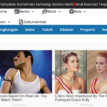
mitmen terhadap Sistem Merit
Andi Rosman Terpilih Sebagai K
ome
Berita
Bisnis
Bola
port
Dokumentasi
ingkungan
Sains
Tokoh
Edukasi
Properti
En