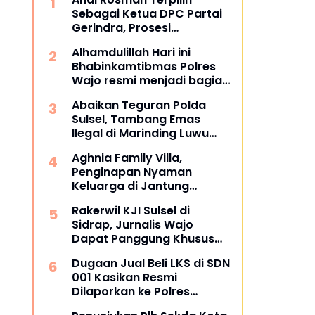
Sebagai Ketua DPC Partai
Gerindra, Prosesi
Pengukuhan Dipimpin
Alhamdulillah Hari ini
Langsung Sufmi Dasco
Bhabinkamtibmas Polres
Ahmad.
Wajo resmi menjadi bagian
dari PCL (Penggerak Cinta
Abaikan Teguran Polda
Lingkungan)
Sulsel, Tambang Emas
Ilegal di Marinding Luwu
Tetap Beroperasi Malam
Aghnia Family Villa,
Hari Tiga Pelaku Terkesan
Penginapan Nyaman
Kebah Hukum
Keluarga di Jantung
Wisata Tanjung Bira
Rakerwil KJI Sulsel di
Bulukumba
Sidrap, Jurnalis Wajo
Dapat Panggung Khusus
dari Edy Basri
Dugaan Jual Beli LKS di SDN
001 Kasikan Resmi
Dilaporkan ke Polres
Kampar, Pemred - Pimum