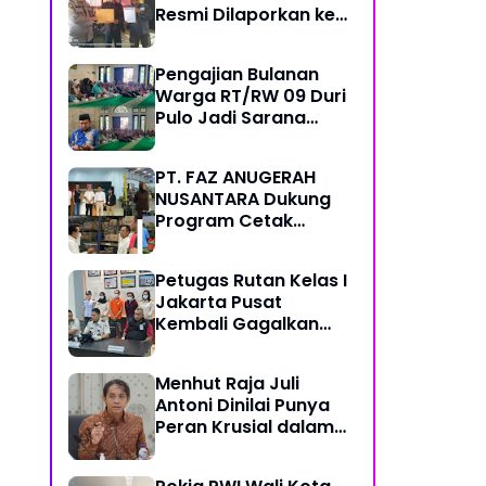
Resmi Dilaporkan ke
Polres Kampar,
Pemred - Pimum
Pengajian Bulanan
Metroterkini.id Desak
Warga RT/RW 09 Duri
Usut Kasus Ini
Pulo Jadi Sarana
Memperkuat
Keimanan dan
PT. FAZ ANUGERAH
Kebersamaan
NUSANTARA Dukung
Program Cetak
Sawah Nasional Lewat
Pengadaan Pupuk dan
Petugas Rutan Kelas I
Pestisida
Jakarta Pusat
Kembali Gagalkan
Penyelundupan
Diduga Sabu yang
Menhut Raja Juli
Disembunyikan di
Antoni Dinilai Punya
Pakaian Dalam
Peran Krusial dalam
Pengunjung
Jaga Kredibilitas
Perdagangan Karbon