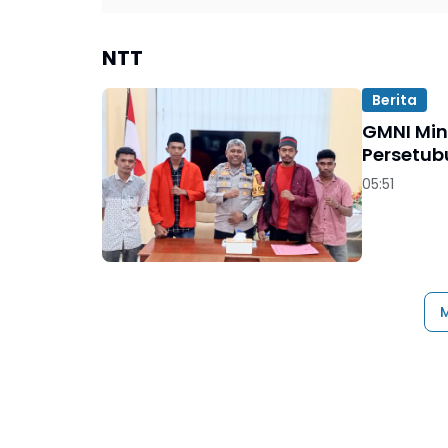
NTT
Berita
GMNI Min
Persetub
05:51
M