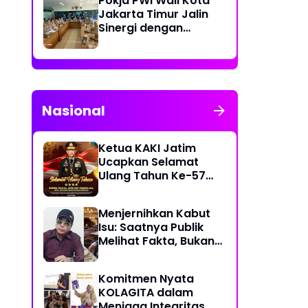
Pokja PWI Wali Kota
Hutan
Jakarta Timur Jalin
Sinergi dengan
Kecamatan Cakung
untuk Perkuat
Publikasi Informasi
Publik
Nasional
Ketua KAKI Jatim
Ucapkan Selamat
Ulang Tahun Ke-57
Kapolri Jenderal
Listyo Sigit Prabowo
Menjernihkan Kabut
Semoga Selalu Sehat
Isu: Saatnya Publik
Sukses Berkah Umur
Melihat Fakta, Bukan
Framing
Komitmen Nyata
KOLAGITA dalam
Menjaga Integritas