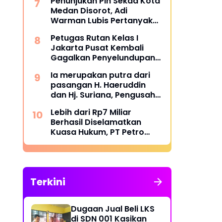
Penunjukan Plh Sekda Kota
Metroterkini.id Desak Usut
Medan Disorot, Adi
Kasus Ini
Warman Lubis Pertanyakan
Komitmen terhadap Sistem
Petugas Rutan Kelas I
Merit
Jakarta Pusat Kembali
Gagalkan Penyelundupan
Diduga Sabu yang
Ia merupakan putra dari
Disembunyikan di Pakaian
pasangan H. Haeruddin
Dalam Pengunjung
dan Hj. Suriana, Pengusaha
Kontruksi Asal Soppeng :
Lebih dari Rp7 Miliar
Resmi Dilantik Ketua BPC
Berhasil Diselamatkan
HIPMI Makassar
Kuasa Hukum, PT Petro
Utama Energi Disomasi
atas Dugaan Wanprestasi
Pembayaran Success Fee
Terkini
Dugaan Jual Beli LKS
di SDN 001 Kasikan