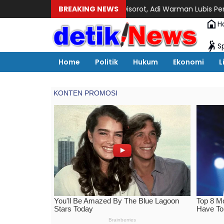
h Sekda Kota Medan Disorot, Adi Warman Lubis Pertanyakan Ko
BREAKING NEWS
H
S
Home
Politik
Hukum
Ekonomi
L