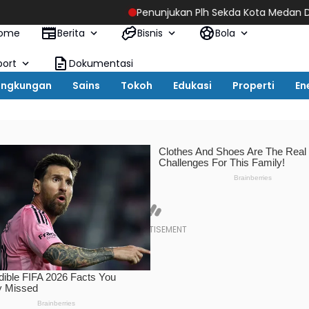
Penunjukan Plh Sekda Kota Medan Disorot, Adi Warm
ome
Berita
Bisnis
Bola
port
Dokumentasi
ingkungan
Sains
Tokoh
Edukasi
Properti
En