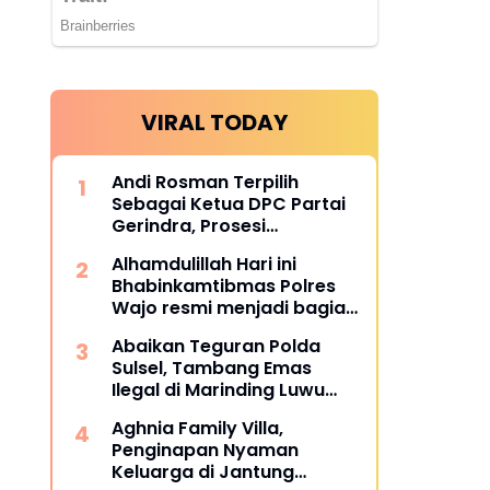
VIRAL TODAY
Andi Rosman Terpilih
Sebagai Ketua DPC Partai
Gerindra, Prosesi
Pengukuhan Dipimpin
Alhamdulillah Hari ini
Langsung Sufmi Dasco
Bhabinkamtibmas Polres
Ahmad.
Wajo resmi menjadi bagian
dari PCL (Penggerak Cinta
Abaikan Teguran Polda
Lingkungan)
Sulsel, Tambang Emas
Ilegal di Marinding Luwu
Tetap Beroperasi Malam
Aghnia Family Villa,
Hari Tiga Pelaku Terkesan
Penginapan Nyaman
Kebah Hukum
Keluarga di Jantung