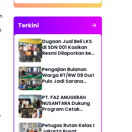
Komitmen terhadap Sistem
Merit
n
Terkini
i
Dugaan Jual Beli LKS
di SDN 001 Kasikan
Resmi Dilaporkan ke
Polres Kampar,
Pemred - Pimum
Pengajian Bulanan
Metroterkini.id Desak
Warga RT/RW 09 Duri
Usut Kasus Ini
Pulo Jadi Sarana
Memperkuat
Keimanan dan
PT. FAZ ANUGERAH
Kebersamaan
NUSANTARA Dukung
Program Cetak
Sawah Nasional Lewat
n
Pengadaan Pupuk dan
Petugas Rutan Kelas I
Pestisida
Jakarta Pusat