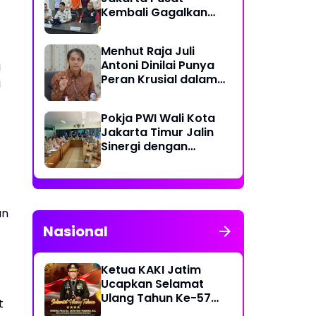
Kembali Gagalkan
Penyelundupan
Diduga Sabu yang
Menhut Raja Juli
Disembunyikan di
Antoni Dinilai Punya
a
Pakaian Dalam
Peran Krusial dalam
Pengunjung
i
Jaga Kredibilitas
Perdagangan Karbon
Pokja PWI Wali Kota
Hutan
Jakarta Timur Jalin
Sinergi dengan
Kecamatan Cakung
untuk Perkuat
Publikasi Informasi
Publik
an
Nasional
Ketua KAKI Jatim
Ucapkan Selamat
Ulang Tahun Ke-57
t
Kapolri Jenderal