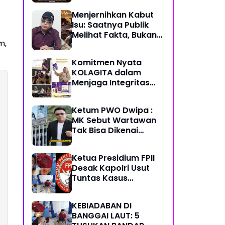
Listyo Sigit Prabowo
Menjernihkan Kabut
Semoga Selalu Sehat
Isu: Saatnya Publik
Sukses Berkah Umur
Melihat Fakta, Bukan
m,
Framing
Komitmen Nyata
KOLAGITA dalam
Menjaga Integritas
dan Kesehatan
Masyarakat
Ketum PWO Dwipa :
MK Sebut Wartawan
Tak Bisa Dikenai
Sanksi Pidana/
Perdata dalam
Ketua Presidium FPII
Profesi. Aparat Hukum
Desak Kapolri Usut
Diminta Patuhi
Tuntas Kasus
Penikaman Jurnalis di
Banggai Laut
KEBIADABAN DI
BANGGAI LAUT: 5