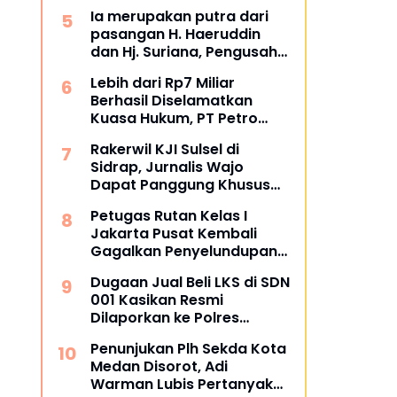
Wisata Tanjung Bira
Ia merupakan putra dari
Bulukumba
pasangan H. Haeruddin
dan Hj. Suriana, Pengusaha
Kontruksi Asal Soppeng :
Lebih dari Rp7 Miliar
Resmi Dilantik Ketua BPC
Berhasil Diselamatkan
HIPMI Makassar
Kuasa Hukum, PT Petro
Utama Energi Disomasi
Rakerwil KJI Sulsel di
atas Dugaan Wanprestasi
Sidrap, Jurnalis Wajo
Pembayaran Success Fee
Dapat Panggung Khusus
dari Edy Basri
Petugas Rutan Kelas I
Jakarta Pusat Kembali
Gagalkan Penyelundupan
Diduga Sabu yang
Dugaan Jual Beli LKS di SDN
Disembunyikan di Pakaian
001 Kasikan Resmi
Dalam Pengunjung
Dilaporkan ke Polres
Kampar, Pemred - Pimum
Penunjukan Plh Sekda Kota
Metroterkini.id Desak Usut
Medan Disorot, Adi
Kasus Ini
Warman Lubis Pertanyakan