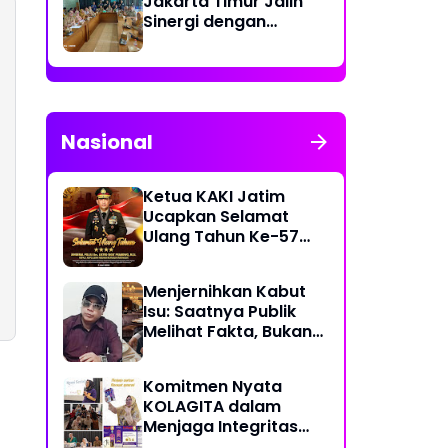
Jakarta Timur Jalin
Sinergi dengan
Kecamatan Cakung
untuk Perkuat
Publikasi Informasi
Publik
Nasional
Ketua KAKI Jatim
Ucapkan Selamat
Ulang Tahun Ke-57
Kapolri Jenderal
Listyo Sigit Prabowo
Menjernihkan Kabut
Semoga Selalu Sehat
Isu: Saatnya Publik
Sukses Berkah Umur
Melihat Fakta, Bukan
Framing
Komitmen Nyata
KOLAGITA dalam
Menjaga Integritas
dan Kesehatan