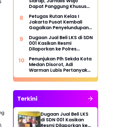
Sidrap, Jurnalis Wajo
s
Pembayaran Success Fee
Dapat Panggung Khusus
dari Edy Basri
Petugas Rutan Kelas I
Jakarta Pusat Kembali
Gagalkan Penyelundupan
Diduga Sabu yang
Dugaan Jual Beli LKS di SDN
Disembunyikan di Pakaian
001 Kasikan Resmi
Dalam Pengunjung
Dilaporkan ke Polres
Kampar, Pemred - Pimum
Penunjukan Plh Sekda Kota
Metroterkini.id Desak Usut
Medan Disorot, Adi
Kasus Ini
Warman Lubis Pertanyakan
Komitmen terhadap Sistem
Merit
Terkini
ng
Dugaan Jual Beli LKS
di SDN 001 Kasikan
Resmi Dilaporkan ke
)