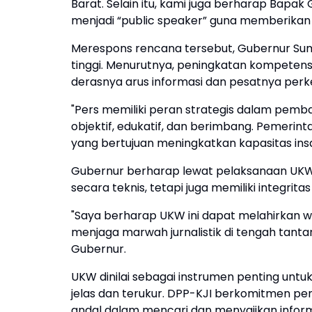
Barat. Selain itu, kami juga berharap Bapa
menjadi “public speaker” guna memberikan m
Merespons rencana tersebut, Gubernur Sum
tinggi. Menurutnya, peningkatan kompetens
derasnya arus informasi dan pesatnya perke
"Pers memiliki peran strategis dalam pem
objektif, edukatif, dan berimbang. Pemerin
yang bertujuan meningkatkan kapasitas insa
Gubernur berharap lewat pelaksanaan UKW ini
secara teknis, tetapi juga memiliki integritas 
"Saya berharap UKW ini dapat melahirkan w
menjaga marwah jurnalistik di tengah tant
Gubernur.
UKW dinilai sebagai instrumen penting unt
jelas dan terukur. DPP-KJI berkomitmen pen
andal dalam mencari dan menyajikan informas