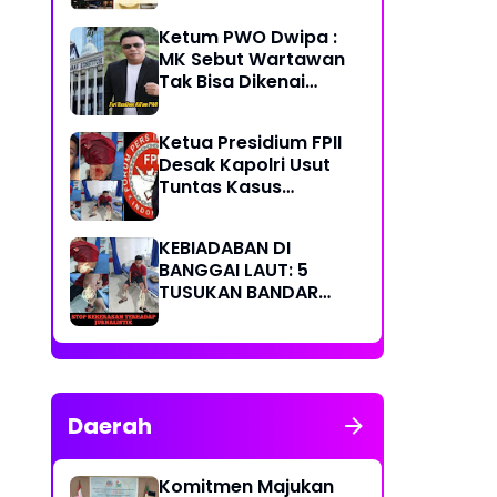
Masyarakat
Ketum PWO Dwipa :
MK Sebut Wartawan
Tak Bisa Dikenai
Sanksi Pidana/
Perdata dalam
Ketua Presidium FPII
Profesi. Aparat Hukum
Desak Kapolri Usut
Diminta Patuhi
Tuntas Kasus
Penikaman Jurnalis di
Banggai Laut
KEBIADABAN DI
BANGGAI LAUT: 5
TUSUKAN BANDAR
SABU KE KAPERWIL
SULTENG, BOBI IRAWAN
DAN JHON PIMPINAN
REDAKSI KOMPAK
KECAM KERAS KINERJA
Daerah
POLRI!
Komitmen Majukan