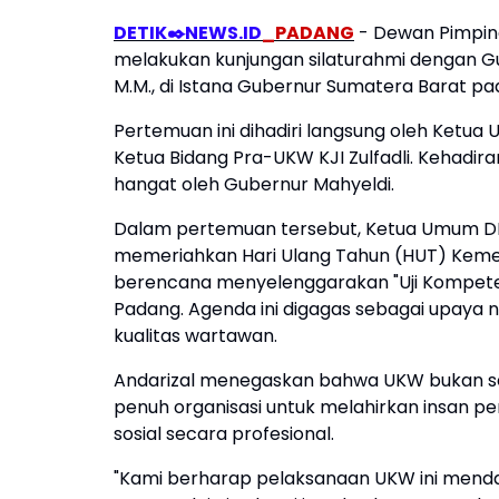
DETIK✒️NEWS.ID
_PADANG
- Dewan Pimpina
melakukan kunjungan silaturahmi dengan Gub
M.M., di Istana Gubernur Sumatera Barat pa
Pertemuan ini dihadiri langsung oleh Ketua 
Ketua Bidang Pra-UKW KJI Zulfadli. Kehadi
hangat oleh Gubernur Mahyeldi.
Dalam pertemuan tersebut, Ketua Umum DP
memeriahkan Hari Ulang Tahun (HUT) Kemer
berencana menyelenggarakan "Uji Kompeten
Padang. Agenda ini digagas sebagai upaya n
kualitas wartawan.
Andarizal menegaskan bahwa UKW bukan se
penuh organisasi untuk melahirkan insan 
sosial secara profesional.
"Kami berharap pelaksanaan UKW ini menda