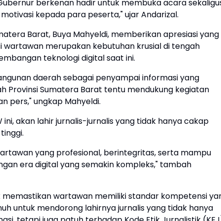
k Gubernur berkenan hadir untuk membuka acara sekaligu
otivasi kepada para peserta," ujar Andarizal.
atera Barat, Buya Mahyeldi, memberikan apresiasi yang
i wartawan merupakan kebutuhan krusial di tengah
mbangan teknologi digital saat ini.
bangunan daerah sebagai penyampai informasi yang
tah Provinsi Sumatera Barat tentu mendukung kegiatan
n pers," ungkap Mahyeldi.
, akan lahir jurnalis-jurnalis yang tidak hanya cakap
tinggi.
artawan yang profesional, berintegritas, serta mampu
angan era digital yang semakin kompleks," tambah
uk memastikan wartawan memiliki standar kompetensi ya
uh untuk mendorong lahirnya jurnalis yang tidak hanya
i, tetapi juga patuh terhadap Kode Etik Jurnalistik (KEJ