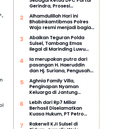
Sebagai Ketua DPC Partai
Gerindra, Prosesi
Pengukuhan Dipimpin
.,
Alhamdulillah Hari ini
Langsung Sufmi Dasco
Bhabinkamtibmas Polres
Ahmad.
Wajo resmi menjadi bagian
dari PCL (Penggerak Cinta
Abaikan Teguran Polda
Lingkungan)
Sulsel, Tambang Emas
Ilegal di Marinding Luwu
Tetap Beroperasi Malam
Ia merupakan putra dari
Hari Tiga Pelaku Terkesan
pasangan H. Haeruddin
Kebah Hukum
dan Hj. Suriana, Pengusaha
Kontruksi Asal Soppeng :
an
Aghnia Family Villa,
Resmi Dilantik Ketua BPC
Penginapan Nyaman
HIPMI Makassar
Keluarga di Jantung
Wisata Tanjung Bira
Lebih dari Rp7 Miliar
Bulukumba
ol
Berhasil Diselamatkan
Kuasa Hukum, PT Petro
Utama Energi Disomasi
Rakerwil KJI Sulsel di
atas Dugaan Wanprestasi