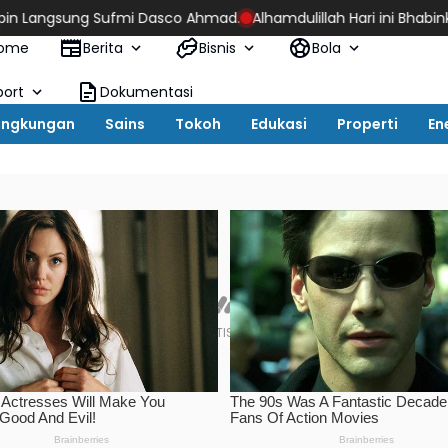
fmi Dasco Ahmad.
Alhamdulillah Hari ini Bhabinkamtibmas Polre
ome
Berita
Bisnis
Bola
port
Dokumentasi
ingkungan
Sains
Tokoh
Edukasi
Properti
En