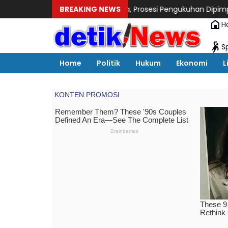
DPC Partai Gerindra, Prosesi Pengukuhan Dipimpin Langsung Su
BREAKING NEWS
H
S
Home
Politik
Hukum
Ekonomi
L