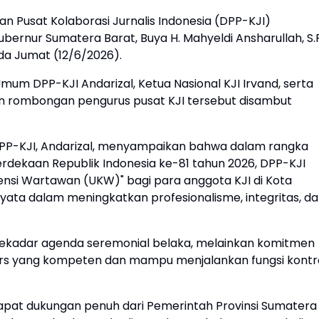
n Pusat Kolaborasi Jurnalis Indonesia (DPP-KJI)
ernur Sumatera Barat, Buya H. Mahyeldi Ansharullah, S.P
da Jumat (12/6/2026).
Umum DPP-KJI Andarizal, Ketua Nasional KJI Irvand, serta
ran rombongan pengurus pusat KJI tersebut disambut
P-KJI, Andarizal, menyampaikan bahwa dalam rangka
dekaan Republik Indonesia ke-81 tahun 2026, DPP-KJI
si Wartawan (UKW)" bagi para anggota KJI di Kota
yata dalam meningkatkan profesionalisme, integritas, d
kadar agenda seremonial belaka, melainkan komitmen
pers yang kompeten dan mampu menjalankan fungsi kontr
pat dukungan penuh dari Pemerintah Provinsi Sumatera