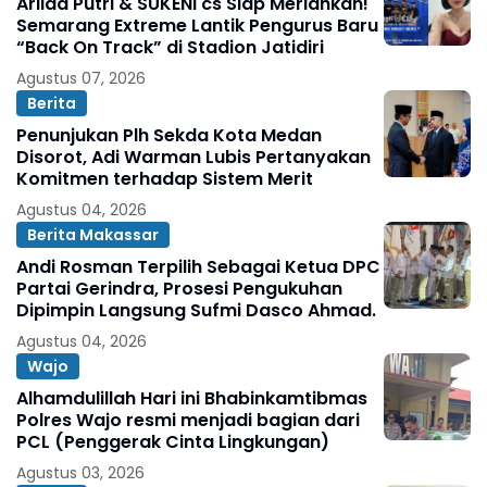
Arlida Putri & SUKENI cs Siap Meriahkan!
Semarang Extreme Lantik Pengurus Baru
“Back On Track” di Stadion Jatidiri
Agustus 07, 2026
Berita
Penunjukan Plh Sekda Kota Medan
Disorot, Adi Warman Lubis Pertanyakan
Komitmen terhadap Sistem Merit
Agustus 04, 2026
Berita Makassar
Andi Rosman Terpilih Sebagai Ketua DPC
Partai Gerindra, Prosesi Pengukuhan
Dipimpin Langsung Sufmi Dasco Ahmad.
Agustus 04, 2026
Wajo
Alhamdulillah Hari ini Bhabinkamtibmas
Polres Wajo resmi menjadi bagian dari
PCL (Penggerak Cinta Lingkungan)
Agustus 03, 2026