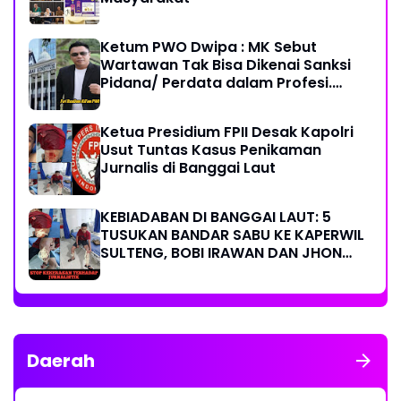
Ketum PWO Dwipa : MK Sebut
Wartawan Tak Bisa Dikenai Sanksi
Pidana/ Perdata dalam Profesi.
Aparat Hukum Diminta Patuhi
Ketua Presidium FPII Desak Kapolri
Usut Tuntas Kasus Penikaman
Jurnalis di Banggai Laut
KEBIADABAN DI BANGGAI LAUT: 5
TUSUKAN BANDAR SABU KE KAPERWIL
SULTENG, BOBI IRAWAN DAN JHON
PIMPINAN REDAKSI KOMPAK KECAM
KERAS KINERJA POLRI!
Daerah