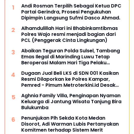
Andi Rosman Terpilih Sebagai Ketua DPC
Partai Gerindra, Prosesi Pengukuhan
Dipimpin Langsung Sufmi Dasco Ahmad.
Alhamdulillah Hari ini Bhabinkamtibmas
Polres Wajo resmi menjadi bagian dari
PCL (Penggerak Cinta Lingkungan)
Abaikan Teguran Polda Sulsel, Tambang
Emas Ilegal di Marinding Luwu Tetap
Beroperasi Malam Hari Tiga Pelaku
Terkesan Kebah Hukum
Dugaan Jual Beli LKS di SDN 001 Kasikan
Resmi Dilaporkan ke Polres Kampar,
Pemred - Pimum Metroterkini.id Desak
Usut Kasus Ini
Aghnia Family Villa, Penginapan Nyaman
Keluarga di Jantung Wisata Tanjung Bira
Bulukumba
Penunjukan Plh Sekda Kota Medan
Disorot, Adi Warman Lubis Pertanyakan
Komitmen terhadap Sistem Merit