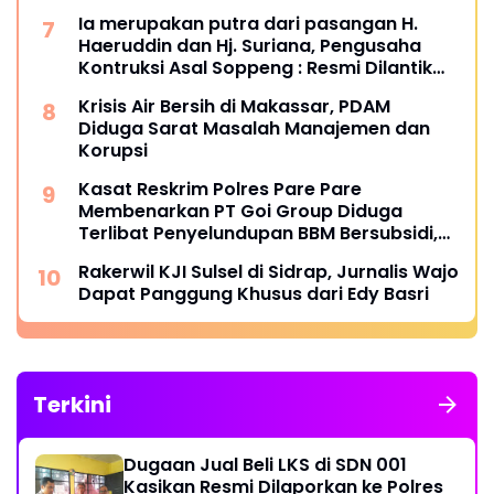
Ia merupakan putra dari pasangan H.
Haeruddin dan Hj. Suriana, Pengusaha
Kontruksi Asal Soppeng : Resmi Dilantik
Ketua BPC HIPMI Makassar
Krisis Air Bersih di Makassar, PDAM
Diduga Sarat Masalah Manajemen dan
Korupsi
Kasat Reskrim Polres Pare Pare
Membenarkan PT Goi Group Diduga
Terlibat Penyelundupan BBM Bersubsidi,
Mobil Tangki Diamankan di Polres Pare
Rakerwil KJI Sulsel di Sidrap, Jurnalis Wajo
pare
Dapat Panggung Khusus dari Edy Basri
Terkini
Dugaan Jual Beli LKS di SDN 001
Kasikan Resmi Dilaporkan ke Polres