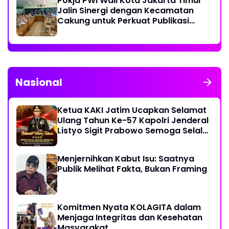
Pokja PWI Wali Kota Jakarta Timur
Jalin Sinergi dengan Kecamatan
Cakung untuk Perkuat Publikasi
Informasi Publik
Nasional
Ketua KAKI Jatim Ucapkan Selamat
Ulang Tahun Ke-57 Kapolri Jenderal
Listyo Sigit Prabowo Semoga Selalu
Sehat Sukses Berkah Umur
Menjernihkan Kabut Isu: Saatnya
Publik Melihat Fakta, Bukan Framing
Komitmen Nyata KOLAGITA dalam
Menjaga Integritas dan Kesehatan
Masyarakat