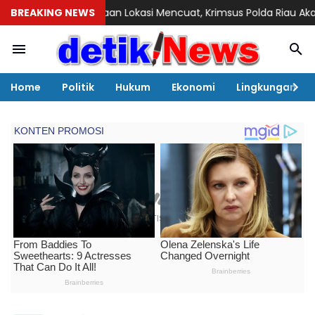
rataan Lokasi Mencuat, Krimsus Polda Riau Akan Tinjauan Lokas
BREAKING NEWS
Home
Politik
Hukum
Ekonomi
Lingkungan