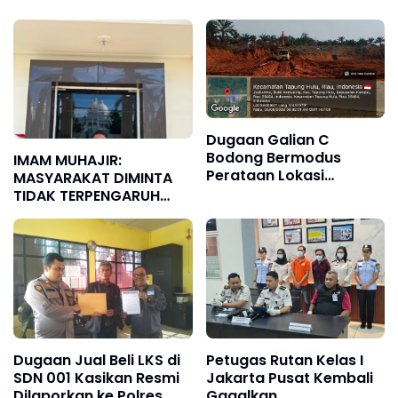
Dugaan Galian C
Bodong Bermodus
IMAM MUHAJIR:
Perataan Lokasi
MASYARAKAT DIMINTA
Mencuat, Krimsus Polda
TIDAK TERPENGARUH
Riau Akan Tinjauan
INFORMASI YANG BELUM
Lokasi
TERVERIFIKASI TERKAIT
KAPOLSEK BOLO
Dugaan Jual Beli LKS di
Petugas Rutan Kelas I
SDN 001 Kasikan Resmi
Jakarta Pusat Kembali
Dilaporkan ke Polres
Gagalkan