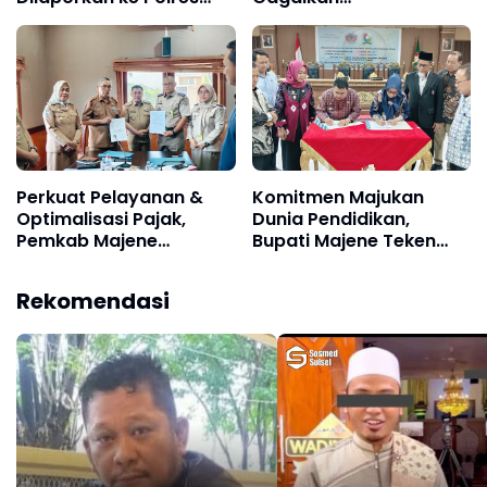
Kampar, Pemred -
Penyelundupan Diduga
Pimum Metroterkini.id
Sabu yang
Desak Usut Kasus Ini
Disembunyikan di
Pakaian Dalam
Pengunjung
Perkuat Pelayanan &
Komitmen Majukan
Optimalisasi Pajak,
Dunia Pendidikan,
Pemkab Majene
Bupati Majene Teken
Tandatangani MoU dan
MoU Politeknik Negeri
PKS dengan Kantor
Ujungpandang
Rekomendasi
Pertanahan