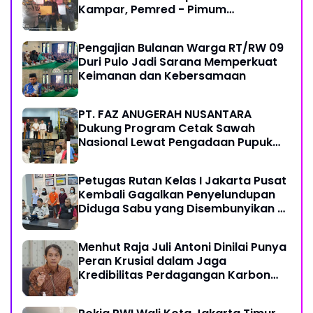
Kampar, Pemred - Pimum
Metroterkini.id Desak Usut Kasus Ini
Pengajian Bulanan Warga RT/RW 09
Duri Pulo Jadi Sarana Memperkuat
Keimanan dan Kebersamaan
PT. FAZ ANUGERAH NUSANTARA
Dukung Program Cetak Sawah
Nasional Lewat Pengadaan Pupuk
dan Pestisida
Petugas Rutan Kelas I Jakarta Pusat
Kembali Gagalkan Penyelundupan
Diduga Sabu yang Disembunyikan di
Pakaian Dalam Pengunjung
Menhut Raja Juli Antoni Dinilai Punya
Peran Krusial dalam Jaga
Kredibilitas Perdagangan Karbon
Hutan