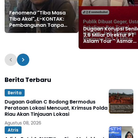
Fenomena "Tiba Masa
Tiba Akal", L-KONTAK:
Pembangunan Tanpa
Dugaan Korupsi Senil
Perencanaan Matang
3,6 Miliar Direktur PT
Modus Cerdik Penguras
Aslam Tour " Asmar
APBD
Lambo Dikabarkan di
Tahan Oleh Penyidik
Polda Sul - Sel
Berita Terbaru
Berita
Dugaan Galian C Bodong Bermodus
Perataan Lokasi Mencuat, Krimsus Polda
Riau Akan Tinjauan Lokasi
Agustus 08, 2026
Atris