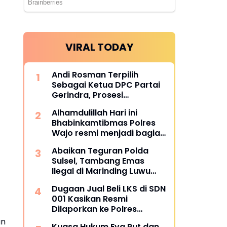
VIRAL TODAY
Andi Rosman Terpilih
Sebagai Ketua DPC Partai
Gerindra, Prosesi
Pengukuhan Dipimpin
Alhamdulillah Hari ini
Langsung Sufmi Dasco
Bhabinkamtibmas Polres
Ahmad.
Wajo resmi menjadi bagian
dari PCL (Penggerak Cinta
Abaikan Teguran Polda
Lingkungan)
Sulsel, Tambang Emas
Ilegal di Marinding Luwu
Tetap Beroperasi Malam
Dugaan Jual Beli LKS di SDN
Hari Tiga Pelaku Terkesan
001 Kasikan Resmi
Kebah Hukum
Dilaporkan ke Polres
Kampar, Pemred - Pimum
an
Kuasa Hukum Eva Rut dan