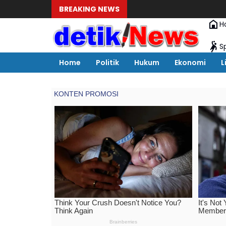
BREAKING NEWS
Dugaan Galian
H
S
Home
Politik
Hukum
Ekonomi
L