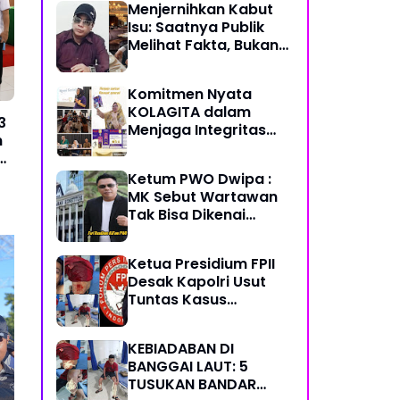
Menjernihkan Kabut
Semoga Selalu Sehat
Isu: Saatnya Publik
Sukses Berkah Umur
Melihat Fakta, Bukan
Framing
Komitmen Nyata
KOLAGITA dalam
3
Menjaga Integritas
n
dan Kesehatan
Masyarakat
Ketum PWO Dwipa :
MK Sebut Wartawan
Tak Bisa Dikenai
Sanksi Pidana/
Perdata dalam
Ketua Presidium FPII
Profesi. Aparat Hukum
Desak Kapolri Usut
Diminta Patuhi
Tuntas Kasus
Penikaman Jurnalis di
Krisis Air Bersih di
Kap
Banggai Laut
Makassar, PDAM Diduga
Pe
KEBIADABAN DI
Sarat Masalah
IKP
BANGGAI LAUT: 5
Manajemen dan Korupsi
Un
TUSUKAN BANDAR
An