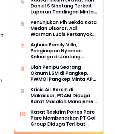
Metroterkini.id Desak Usut
Daniel S Sihotang Terkait
Kasus Ini
Laporan Tandingan Minta
Polda Lakukan GPSUS
Penunjukan Plh Sekda Kota
Medan Disorot, Adi
Warman Lubis Pertanyakan
ah
Komitmen terhadap Sistem
Aghnia Family Villa,
Merit
Penginapan Nyaman
Keluarga di Jantung
1
Wisata Tanjung Bira
Ulah Penipu Seorang
Bulukumba
Oknum LSM di Pangkep,
PWMOI Pangkep Minta APH
a
Tangkap Oknumnya.
Krisis Air Bersih di
Makassar, PDAM Diduga
Sarat Masalah Manajemen
dan Korupsi
Kasat Reskrim Polres Pare
Pare Membenarkan PT Goi
Group Diduga Terlibat
Penyelundupan BBM