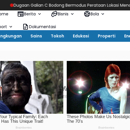
 C Bodong Bermodus Perataan Lokasi Mencuat, Krimsus Polda Ria
ome
Berita
Bisnis
Bola
port
Dokumentasi
ingkungan
Sains
Tokoh
Edukasi
Properti
En