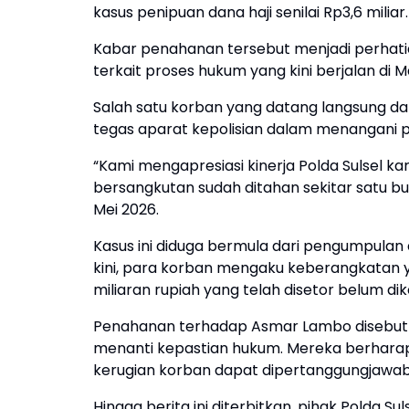
kasus penipuan dana haji senilai Rp3,6 miliar.
Kabar penahanan tersebut menjadi perhatia
terkait proses hukum yang kini berjalan di M
Salah satu korban yang datang langsung da
tegas aparat kepolisian dalam menangani p
“Kami mengapresiasi kinerja Polda Sulsel ka
bersangkutan sudah ditahan sekitar satu bul
Mei 2026.
Kasus ini diduga bermula dari pengumpulan 
kini, para korban mengaku keberangkatan ya
miliaran rupiah yang telah disetor belum di
Penahanan terhadap Asmar Lambo disebut me
menanti kepastian hukum. Mereka berharap 
kerugian korban dapat dipertanggungjawa
Hingga berita ini diterbitkan, pihak Polda