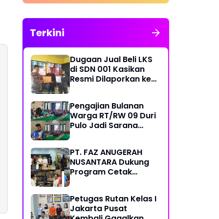
Bersubsidi, Mobil Tangki
Diamankan di Polres Pare
pare
Terkini
Dugaan Jual Beli LKS
di SDN 001 Kasikan
Resmi Dilaporkan ke
Polres Kampar,
Pemred - Pimum
Pengajian Bulanan
Metroterkini.id Desak
Warga RT/RW 09 Duri
Usut Kasus Ini
Pulo Jadi Sarana
Memperkuat
Keimanan dan
PT. FAZ ANUGERAH
Kebersamaan
NUSANTARA Dukung
Program Cetak
Sawah Nasional Lewat
Pengadaan Pupuk dan
Petugas Rutan Kelas I
Pestisida
Jakarta Pusat
Kembali Gagalkan