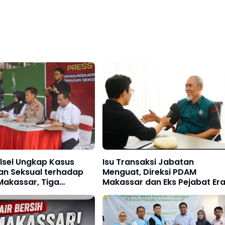
lsel Ungkap Kasus
Isu Transaksi Jabatan
an Seksual terhadap
Menguat, Direksi PDAM
Makassar, Tiga
Makassar dan Eks Pejabat Er
ka Diamankan
Beni Disorot