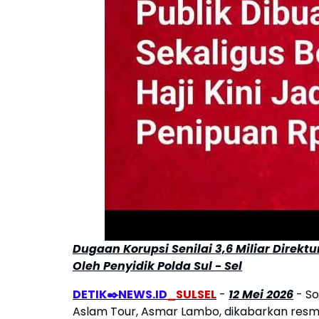
Dugaan Korupsi Senilai 3,6 Miliar Direk
Oleh Penyidik Polda Sul - Sel
DETIK✒️NEWS.ID
_SULSEL
-
12 Mei 2026
- So
Aslam Tour, Asmar Lambo, dikabarkan resmi 