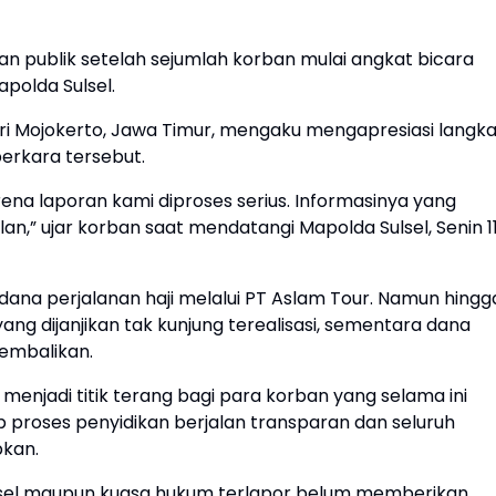
n publik setelah sejumlah korban mulai angkat bicara
apolda Sulsel.
ri Mojokerto, Jawa Timur, mengaku mengapresiasi langk
erkara tersebut.
rena laporan kami diproses serius. Informasinya yang
an,” ujar korban saat mendatangi Mapolda Sulsel, Senin 1
dana perjalanan haji melalui PT Aslam Tour. Namun hingg
ng dijanjikan tak kunjung terealisasi, sementara dana
kembalikan.
njadi titik terang bagi para korban yang selama ini
proses penyidikan berjalan transparan dan seluruh
bkan.
 Sulsel maupun kuasa hukum terlapor belum memberikan