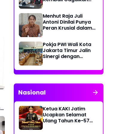
Penyelundupan
Diduga Sabu yang
Menhut Raja Juli
Disembunyikan di
Antoni Dinilai Punya
Pakaian Dalam
Peran Krusial dalam
Pengunjung
Jaga Kredibilitas
Perdagangan Karbon
Pokja PWI Wali Kota
Hutan
Jakarta Timur Jalin
Sinergi dengan
Kecamatan Cakung
untuk Perkuat
Publikasi Informasi
Publik
Nasional
a
Ketua KAKI Jatim
Ucapkan Selamat
Ulang Tahun Ke-57
Kapolri Jenderal
Listyo Sigit Prabowo