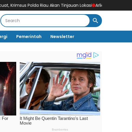
u Akan Tinjauan Lokasi
Arlida Putri & SUKENI cs Siap Meriahkan
ergi
Pemerintah
Newsletter