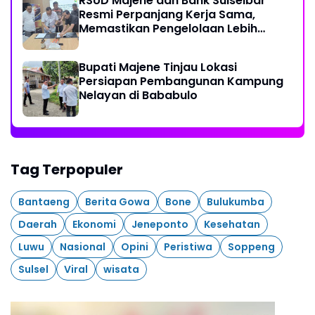
RSUD Majene dan Bank Sulselbar
Resmi Perpanjang Kerja Sama,
Memastikan Pengelolaan Lebih
Akuntabel
Bupati Majene Tinjau Lokasi
Persiapan Pembangunan Kampung
Nelayan di Bababulo
Tag Terpopuler
Bantaeng
Berita Gowa
Bone
Bulukumba
Daerah
Ekonomi
Jeneponto
Kesehatan
Luwu
Nasional
Opini
Peristiwa
Soppeng
Sulsel
Viral
wisata