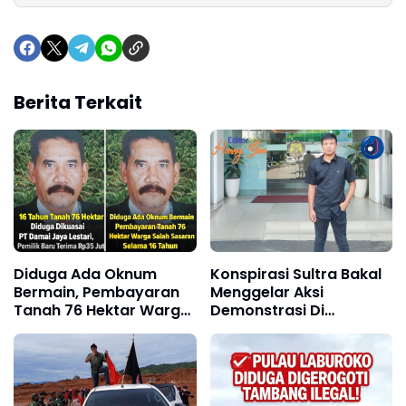
Berita Terkait
Diduga Ada Oknum
Konspirasi Sultra Bakal
Bermain, Pembayaran
Menggelar Aksi
Tanah 76 Hektar Warga
Demonstrasi Di
Salah Sasaran Selama
Kejagung RI & Ditjen
16 Tahun
Minerba Terkait Dugaan
Kejahatan
Pertambangan PT. TMM