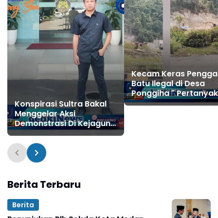
Kecam Keras Penggal
Batu Ilegal di Desa
Ponggiha " Pertanya
Kinerja Kapolres Kol
Konspirasi Sultra Bakal
Utara yang Diduga T
Menggelar Aksi
Mata
Demonstrasi Di Kejagung
RI & Ditjen Minerba
Terkait Dugaan
Kejahatan
Pertambangan PT. TMM
Berita Terbaru
Berita