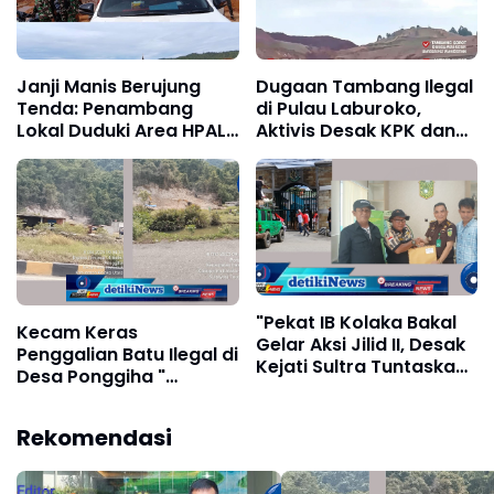
Janji Manis Berujung
Dugaan Tambang Ilegal
Tenda: Penambang
di Pulau Laburoko,
Lokal Duduki Area HPAL
Aktivis Desak KPK dan
PT IPIP dan PT KNI
APH Bertindak
"Pekat IB Kolaka Bakal
Kecam Keras
Gelar Aksi Jilid II, Desak
Penggalian Batu Ilegal di
Kejati Sultra Tuntaskan
Desa Ponggiha "
Kasus Korupsi Perumda
Pertanyakan Kinerja
Kolaka.
Kapolres Kolaka Utara
Rekomendasi
yang Diduga Tutup
Mata