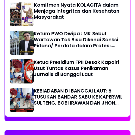
Komitmen Nyata KOLAGITA dalam
Menjaga Integritas dan Kesehatan
Masyarakat
Ketum PWO Dwipa : MK Sebut
Wartawan Tak Bisa Dikenai Sanksi
Pidana/ Perdata dalam Profesi.
Aparat Hukum Diminta Patuhi
Ketua Presidium FPII Desak Kapolri
Usut Tuntas Kasus Penikaman
Jurnalis di Banggai Laut
KEBIADABAN DI BANGGAI LAUT: 5
TUSUKAN BANDAR SABU KE KAPERWIL
SULTENG, BOBI IRAWAN DAN JHON
PIMPINAN REDAKSI KOMPAK KECAM
KERAS KINERJA POLRI!