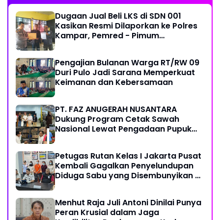
Dugaan Jual Beli LKS di SDN 001
Kasikan Resmi Dilaporkan ke Polres
Kampar, Pemred - Pimum
Metroterkini.id Desak Usut Kasus Ini
Pengajian Bulanan Warga RT/RW 09
Duri Pulo Jadi Sarana Memperkuat
Keimanan dan Kebersamaan
PT. FAZ ANUGERAH NUSANTARA
Dukung Program Cetak Sawah
Nasional Lewat Pengadaan Pupuk
dan Pestisida
Petugas Rutan Kelas I Jakarta Pusat
Kembali Gagalkan Penyelundupan
Diduga Sabu yang Disembunyikan di
Pakaian Dalam Pengunjung
Menhut Raja Juli Antoni Dinilai Punya
Peran Krusial dalam Jaga