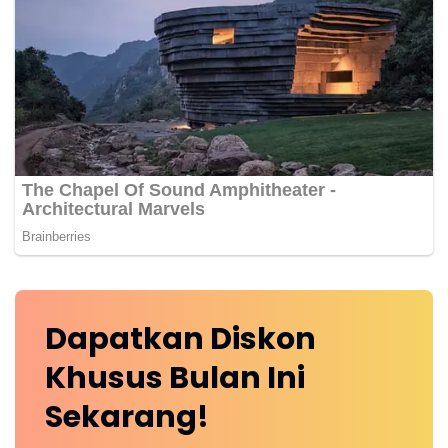
Dapatkan
Diskon
Khusus
Bulan Ini
Sekarang!