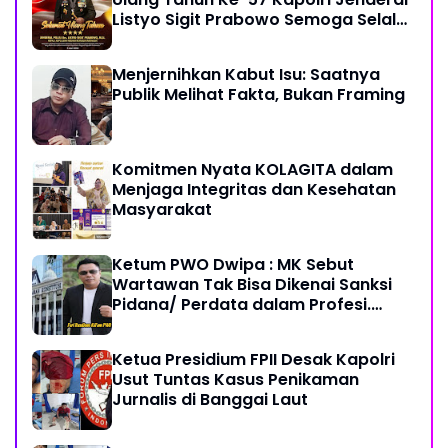
Listyo Sigit Prabowo Semoga Selalu
Sehat Sukses Berkah Umur
Menjernihkan Kabut Isu: Saatnya
Publik Melihat Fakta, Bukan Framing
Komitmen Nyata KOLAGITA dalam
Menjaga Integritas dan Kesehatan
Masyarakat
Ketum PWO Dwipa : MK Sebut
Wartawan Tak Bisa Dikenai Sanksi
Pidana/ Perdata dalam Profesi.
Aparat Hukum Diminta Patuhi
Ketua Presidium FPII Desak Kapolri
Usut Tuntas Kasus Penikaman
Jurnalis di Banggai Laut