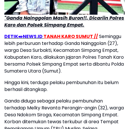
"Ganda Nainggolan Masih Buron!!, Dicariin Polres
Karo dan Polsek Simpang Empat.
DETIK✒️NEWS.ID
TANAH KARO SUMUT //
Seminggu
lebih perburuan terhadap Ganda Nainggolan (27),
warga Desa Surbakti, Kecamatan Simpang Empat,
Kabupaten Karo, dilakukan jajaran Polres Tanah Karo
bersama Polsek Simpang Empat serta dibantu Polda
Sumatera Utara (Sumut).
Hingga kini, terduga pelaku pembunuhan itu belum
berhasil ditangkap.
Ganda diduga sebagai pelaku pembunuhan
terhadap Melky Revanta Perangin-angin (32), warga
Desa Ndokom Siroga, Kecamatan Simpang Empat.
Korban ditemukan tewas terkubur di area Tempat
Pemakaman Umum (TPU) Muslim, Selasa