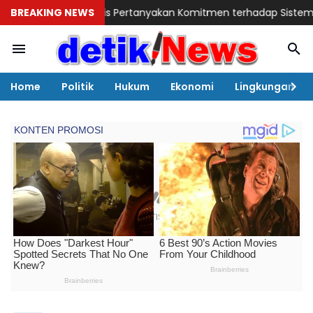
n Lubis Pertanyakan Komitmen terhadap Sistem Merit
BREAKING NEWS
Andi Ros
Home
Politik
Hukum
Ekonomi
Lingkungan