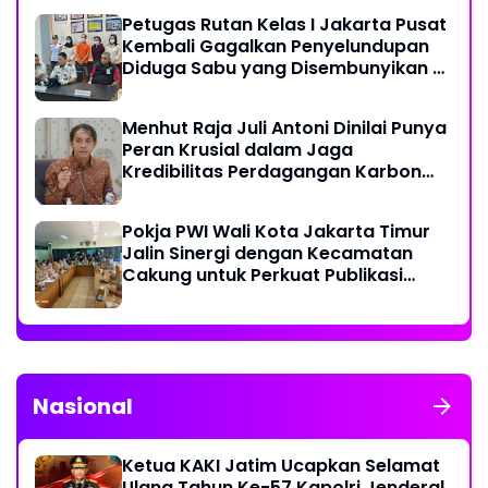
Petugas Rutan Kelas I Jakarta Pusat
Kembali Gagalkan Penyelundupan
Diduga Sabu yang Disembunyikan di
Pakaian Dalam Pengunjung
Menhut Raja Juli Antoni Dinilai Punya
Peran Krusial dalam Jaga
Kredibilitas Perdagangan Karbon
Hutan
Pokja PWI Wali Kota Jakarta Timur
Jalin Sinergi dengan Kecamatan
Cakung untuk Perkuat Publikasi
Informasi Publik
Nasional
Ketua KAKI Jatim Ucapkan Selamat
Ulang Tahun Ke-57 Kapolri Jenderal