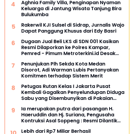
Aghnia Family Villa, Penginapan Nyaman
Keluarga di Jantung Wisata Tanjung Bira
Bulukumba
Rakerwil KJI Sulsel di Sidrap, Jurnalis Wajo
Dapat Panggung Khusus dari Edy Basri
Dugaan Jual Beli LKS di SDN 001 Kasikan
Resmi Dilaporkan ke Polres Kampar,
Pemred - Pimum Metroterkini.id Desak
Usut Kasus Ini
Penunjukan Plh Sekda Kota Medan
Disorot, Adi Warman Lubis Pertanyakan
Komitmen terhadap Sistem Merit
Petugas Rutan Kelas I Jakarta Pusat
Kembali Gagalkan Penyelundupan Diduga
Sabu yang Disembunyikan di Pakaian
Dalam Pengunjung
Ia merupakan putra dari pasangan H.
Haeruddin dan Hj. Suriana, Pengusaha
Kontruksi Asal Soppeng : Resmi Dilantik
Ketua BPC HIPMI Makassar
Lebih dari Rp7 Miliar Berhasil