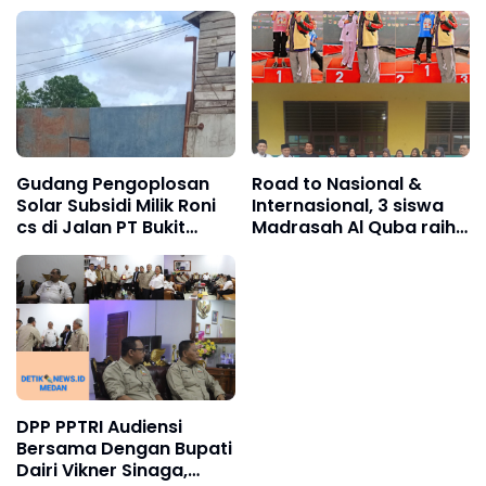
Gudang Pengoplosan
Road to Nasional &
Solar Subsidi Milik Roni
Internasional, 3 siswa
cs di Jalan PT Bukit
Madrasah Al Quba raih
Asam APH di Minta
Prestasi Bergengsi
Tangkap Pelaku
Karate
Utamanya
DPP PPTRI Audiensi
Bersama Dengan Bupati
Dairi Vikner Sinaga,