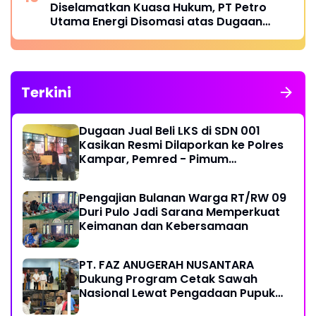
Diselamatkan Kuasa Hukum, PT Petro
Utama Energi Disomasi atas Dugaan
Wanprestasi Pembayaran Success Fee
Terkini
Dugaan Jual Beli LKS di SDN 001
Kasikan Resmi Dilaporkan ke Polres
Kampar, Pemred - Pimum
Metroterkini.id Desak Usut Kasus Ini
Pengajian Bulanan Warga RT/RW 09
Duri Pulo Jadi Sarana Memperkuat
Keimanan dan Kebersamaan
PT. FAZ ANUGERAH NUSANTARA
Dukung Program Cetak Sawah
Nasional Lewat Pengadaan Pupuk
dan Pestisida