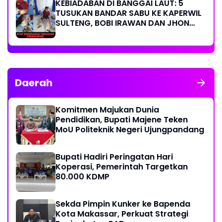
KEBIADABAN DI BANGGAI LAUT: 5
TUSUKAN BANDAR SABU KE KAPERWIL
SULTENG, BOBI IRAWAN DAN JHON
PIMPINAN REDAKSI KOMPAK KECAM
KERAS KINERJA POLRI!
Daerah
Komitmen Majukan Dunia
Pendidikan, Bupati Majene Teken
MoU Politeknik Negeri Ujungpandang
Bupati Hadiri Peringatan Hari
Koperasi, Pemerintah Targetkan
80.000 KDMP
Sekda Pimpin Kunker ke Bapenda
Kota Makassar, Perkuat Strategi