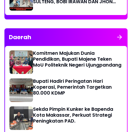
SULTENG, BOBI IRAWAN DAN JHON
PIMPINAN REDAKSI KOMPAK KECAM
KERAS KINERJA POLRI!
Daerah
Komitmen Majukan Dunia
Pendidikan, Bupati Majene Teken
MoU Politeknik Negeri Ujungpandang
Bupati Hadiri Peringatan Hari
Koperasi, Pemerintah Targetkan
80.000 KDMP
Sekda Pimpin Kunker ke Bapenda
Kota Makassar, Perkuat Strategi
Peningkatan PAD.