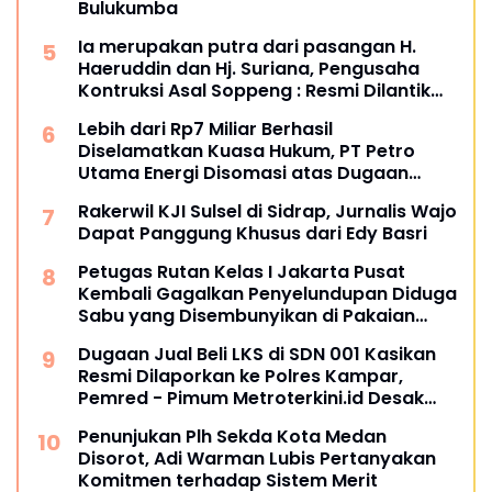
Bulukumba
Ia merupakan putra dari pasangan H.
Haeruddin dan Hj. Suriana, Pengusaha
Kontruksi Asal Soppeng : Resmi Dilantik
Ketua BPC HIPMI Makassar
Lebih dari Rp7 Miliar Berhasil
Diselamatkan Kuasa Hukum, PT Petro
Utama Energi Disomasi atas Dugaan
Wanprestasi Pembayaran Success Fee
Rakerwil KJI Sulsel di Sidrap, Jurnalis Wajo
Dapat Panggung Khusus dari Edy Basri
Petugas Rutan Kelas I Jakarta Pusat
Kembali Gagalkan Penyelundupan Diduga
Sabu yang Disembunyikan di Pakaian
Dalam Pengunjung
Dugaan Jual Beli LKS di SDN 001 Kasikan
Resmi Dilaporkan ke Polres Kampar,
Pemred - Pimum Metroterkini.id Desak
Usut Kasus Ini
Penunjukan Plh Sekda Kota Medan
Disorot, Adi Warman Lubis Pertanyakan
Komitmen terhadap Sistem Merit