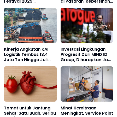
Festival 2025:
di Pasaran, Kebersihan
Membawa Modest
Dipertanyakan
Fashion Indonesia ke
Panggung Global
Kinerja Angkutan KAI
Investasi Lingkungan
Logistik Tembus 13,4
Progresif Dari MIND ID
Juta Ton Hingga Juli
Group, Diharapkan Jadi
2025
Barometer Sektor
Pertambangan
Tomat untuk Jantung
Minat Kemitraan
Sehat: Satu Buah, Seribu
Meningkat, Service Point