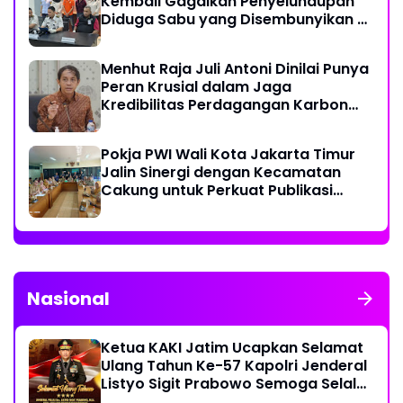
Kembali Gagalkan Penyelundupan
Diduga Sabu yang Disembunyikan di
Pakaian Dalam Pengunjung
Menhut Raja Juli Antoni Dinilai Punya
Peran Krusial dalam Jaga
Kredibilitas Perdagangan Karbon
Hutan
Pokja PWI Wali Kota Jakarta Timur
Jalin Sinergi dengan Kecamatan
Cakung untuk Perkuat Publikasi
Informasi Publik
Nasional
Ketua KAKI Jatim Ucapkan Selamat
Ulang Tahun Ke-57 Kapolri Jenderal
Listyo Sigit Prabowo Semoga Selalu
Sehat Sukses Berkah Umur