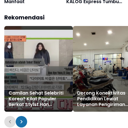
Manfaat
KALOG Express Tumbuh
31% dalam 7 Bulan
Rekomendasi
Camilan Sehat Selebriti
Dorong Konektivitas
Korea? Kilat Populer
Pendidikan Lewat
Berkat Stylst Han
Layanan Pengiriman
Hye‑yeon dan Cherry
Sepeda Motor, KAI
Tomato Stevia
Logistik Suskes Kirim
Ribu Motor