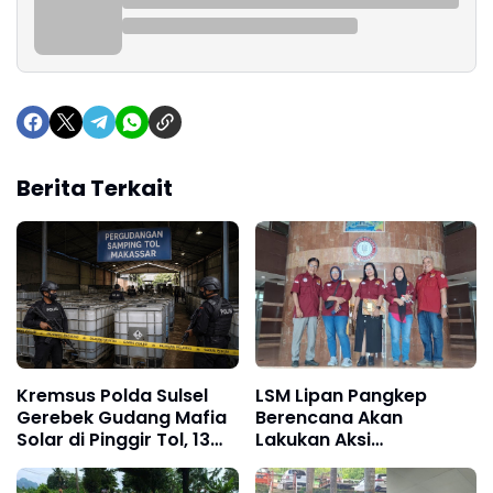
Berita Terkait
Kremsus Polda Sulsel
LSM Lipan Pangkep
Gerebek Gudang Mafia
Berencana Akan
Solar di Pinggir Tol, 13
Lakukan Aksi
Ton BBM Subsidi
Demontrasi Yang
Diamankan
Keduakalinya, PT.