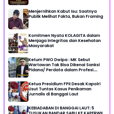
Sehat Sukses Berkah Umur
Menjernihkan Kabut Isu: Saatnya
Publik Melihat Fakta, Bukan Framing
Komitmen Nyata KOLAGITA dalam
Menjaga Integritas dan Kesehatan
Masyarakat
Ketum PWO Dwipa : MK Sebut
Wartawan Tak Bisa Dikenai Sanksi
Pidana/ Perdata dalam Profesi.
Aparat Hukum Diminta Patuhi
Ketua Presidium FPII Desak Kapolri
Usut Tuntas Kasus Penikaman
Jurnalis di Banggai Laut
KEBIADABAN DI BANGGAI LAUT: 5
TUSUKAN BANDAR SABU KE KAPERWIL