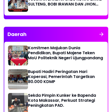
SULTENG, BOBI IRAWAN DAN JHON
PIMPINAN REDAKSI KOMPAK KECAM
KERAS KINERJA POLRI!
Daerah
Komitmen Majukan Dunia
Pendidikan, Bupati Majene Teken
MoU Politeknik Negeri Ujungpandang
Bupati Hadiri Peringatan Hari
Koperasi, Pemerintah Targetkan
80.000 KDMP
Sekda Pimpin Kunker ke Bapenda
Kota Makassar, Perkuat Strategi
Peningkatan PAD.