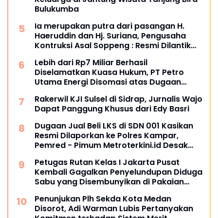
Bulukumba
Ia merupakan putra dari pasangan H.
Haeruddin dan Hj. Suriana, Pengusaha
Kontruksi Asal Soppeng : Resmi Dilantik
Ketua BPC HIPMI Makassar
Lebih dari Rp7 Miliar Berhasil
Diselamatkan Kuasa Hukum, PT Petro
Utama Energi Disomasi atas Dugaan
Wanprestasi Pembayaran Success Fee
Rakerwil KJI Sulsel di Sidrap, Jurnalis Wajo
Dapat Panggung Khusus dari Edy Basri
Dugaan Jual Beli LKS di SDN 001 Kasikan
Resmi Dilaporkan ke Polres Kampar,
Pemred - Pimum Metroterkini.id Desak
Usut Kasus Ini
Petugas Rutan Kelas I Jakarta Pusat
Kembali Gagalkan Penyelundupan Diduga
Sabu yang Disembunyikan di Pakaian
Dalam Pengunjung
Penunjukan Plh Sekda Kota Medan
Disorot, Adi Warman Lubis Pertanyakan