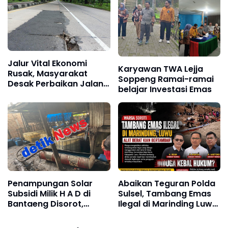
Semen Tonasa Tidak
Peka Dan Tidak Mampu
Membaca Situasi
Jalur Vital Ekonomi
Karyawan TWA Lejja
Rusak, Masyarakat
Soppeng Ramai-ramai
Desak Perbaikan Jalan
belajar Investasi Emas
Nasional Pangkep–
Barru
Penampungan Solar
Abaikan Teguran Polda
Subsidi Milik H A D di
Sulsel, Tambang Emas
Bantaeng Disorot,
Ilegal di Marinding Luwu
Nelayan Keluhkan
Tetap Beroperasi
Sulitnya Mendapat BBM
Malam Hari Tiga Pelaku