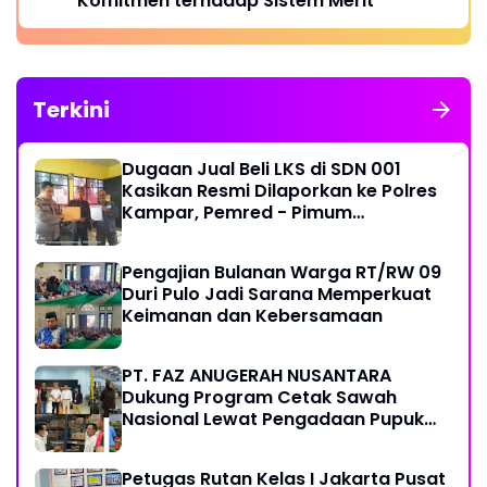
Komitmen terhadap Sistem Merit
Terkini
Dugaan Jual Beli LKS di SDN 001
Kasikan Resmi Dilaporkan ke Polres
Kampar, Pemred - Pimum
Metroterkini.id Desak Usut Kasus Ini
Pengajian Bulanan Warga RT/RW 09
Duri Pulo Jadi Sarana Memperkuat
Keimanan dan Kebersamaan
PT. FAZ ANUGERAH NUSANTARA
Dukung Program Cetak Sawah
Nasional Lewat Pengadaan Pupuk
dan Pestisida
Petugas Rutan Kelas I Jakarta Pusat