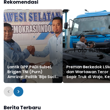
Rekomendasi
Murah
Terkesan Kebah Hukum
Lantik DPP PADI Sulsel,
Preman Berkedok LS
Brigjen TNI (Purn)
dan Wartawan Teror
Amrizar: Politik 'Bija Suci'
Sopir Truk di Wajo, Ke
yang Mampu Lahirkan
dan Palang Kendara
Pemimpin Bijaksana
Lalu Minta Rp3 Juta
Berita Terbaru