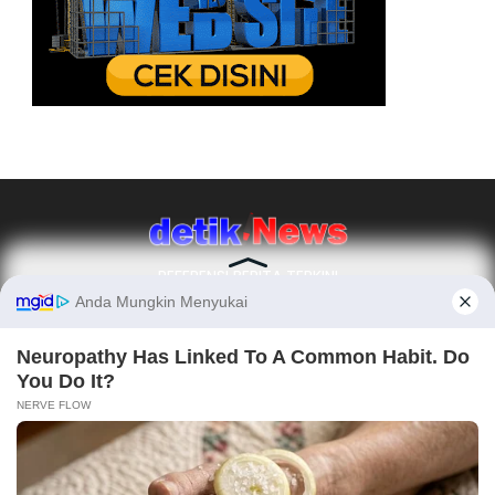
REFERENSI BERITA TERKINI
Ikuti Kami
REDAKSI
TENTANG KAMI
PEDOMAN MEDIA SIBER
PENAWARAN IKLAN
PASANG IKLAN
MITRA KERJA