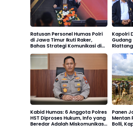
Ratusan Personel Humas Polri
Kapolri 
di Jawa Timur Ikuti Raker,
Gudang 
Bahas Strategi Komunikasi di
Riattang
Era Digital
Kabid Humas: 6 Anggota Polres
Panen J
HST Diproses Hukum, Info yang
Mentan R
Beredar Adalah Miskomunikasi,
Bolli, Ka
Kapolda Kalsel Tegaskan Tidak