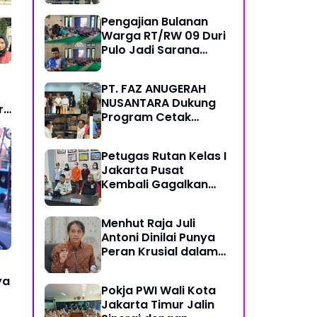
Pemred - Pimum
Pengajian Bulanan
Metroterkini.id Desak
Warga RT/RW 09 Duri
Usut Kasus Ini
Pulo Jadi Sarana
Memperkuat
Keimanan dan
PT. FAZ ANUGERAH
Kebersamaan
NUSANTARA Dukung
r
Program Cetak
Sawah Nasional Lewat
Pengadaan Pupuk dan
Petugas Rutan Kelas I
Pestisida
Jakarta Pusat
Kembali Gagalkan
Penyelundupan
Diduga Sabu yang
Menhut Raja Juli
Disembunyikan di
Antoni Dinilai Punya
Pakaian Dalam
Peran Krusial dalam
Pengunjung
Jaga Kredibilitas
Perdagangan Karbon
ya
Pokja PWI Wali Kota
Hutan
Jakarta Timur Jalin