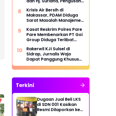
dan Hj. Suriana, Pengusaha
Kontruksi Asal Soppeng :
Krisis Air Bersih di
Resmi Dilantik Ketua BPC
Makassar, PDAM Diduga
HIPMI Makassar
Sarat Masalah Manajemen
dan Korupsi
Kasat Reskrim Polres Pare
Pare Membenarkan PT Goi
Group Diduga Terlibat
Penyelundupan BBM
Rakerwil KJI Sulsel di
Bersubsidi, Mobil Tangki
Sidrap, Jurnalis Wajo
Diamankan di Polres Pare
Dapat Panggung Khusus
pare
dari Edy Basri
Terkini
Dugaan Jual Beli LKS
di SDN 001 Kasikan
Resmi Dilaporkan ke
Polres Kampar,