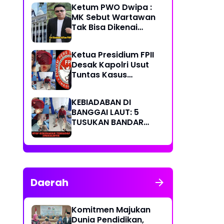
Ketum PWO Dwipa :
MK Sebut Wartawan
Tak Bisa Dikenai
Sanksi Pidana/
Perdata dalam
Ketua Presidium FPII
Profesi. Aparat Hukum
Desak Kapolri Usut
Diminta Patuhi
Tuntas Kasus
Penikaman Jurnalis di
Banggai Laut
KEBIADABAN DI
BANGGAI LAUT: 5
TUSUKAN BANDAR
SABU KE KAPERWIL
SULTENG, BOBI IRAWAN
DAN JHON PIMPINAN
REDAKSI KOMPAK
KECAM KERAS KINERJA
Daerah
POLRI!
Komitmen Majukan
Dunia Pendidikan,