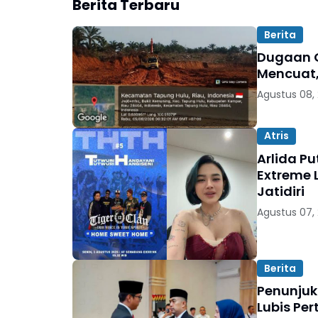
Berita Terbaru
Berita
Dugaan G
Mencuat,
Agustus 08,
Atris
Arlida P
Extreme 
Jatidiri
Agustus 07,
Berita
Penunjuk
Lubis Pe