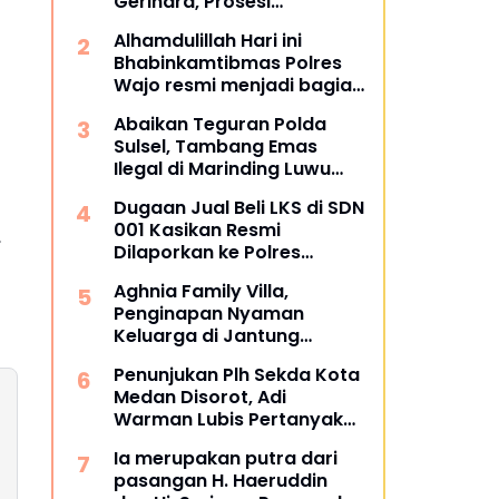
Gerindra, Prosesi
Pengukuhan Dipimpin
Alhamdulillah Hari ini
Langsung Sufmi Dasco
Bhabinkamtibmas Polres
Ahmad.
Wajo resmi menjadi bagian
dari PCL (Penggerak Cinta
Abaikan Teguran Polda
Lingkungan)
Sulsel, Tambang Emas
Ilegal di Marinding Luwu
Tetap Beroperasi Malam
Dugaan Jual Beli LKS di SDN
Hari Tiga Pelaku Terkesan
001 Kasikan Resmi
Kebah Hukum
,
Dilaporkan ke Polres
Kampar, Pemred - Pimum
Aghnia Family Villa,
Metroterkini.id Desak Usut
Penginapan Nyaman
Kasus Ini
Keluarga di Jantung
Wisata Tanjung Bira
Penunjukan Plh Sekda Kota
Bulukumba
Medan Disorot, Adi
Warman Lubis Pertanyakan
Komitmen terhadap Sistem
Ia merupakan putra dari
Merit
pasangan H. Haeruddin