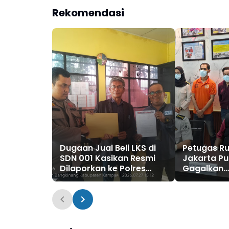
Ada Toleransi
Rekomendasi
Dugaan Jual Beli LKS di
Petugas Ru
SDN 001 Kasikan Resmi
Jakarta Pu
Dilaporkan ke Polres
Gagalkan
Kampar, Pemred -
Penyelund
Pimum Metroterkini.id
Sabu yang
Desak Usut Kasus Ini
Disembunyi
Pakaian D
Pengunjun