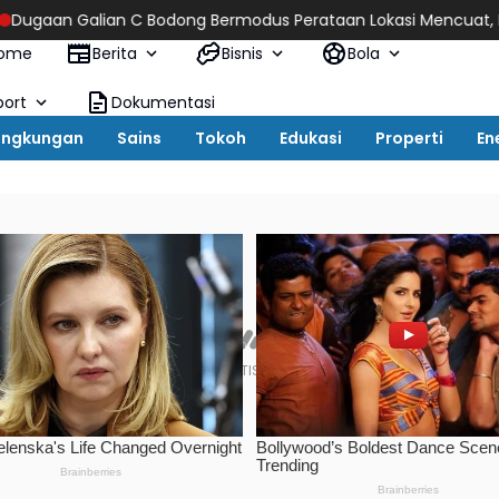
Bodong Bermodus Perataan Lokasi Mencuat, Krimsus Polda Riau 
ome
Berita
Bisnis
Bola
port
Dokumentasi
ingkungan
Sains
Tokoh
Edukasi
Properti
En