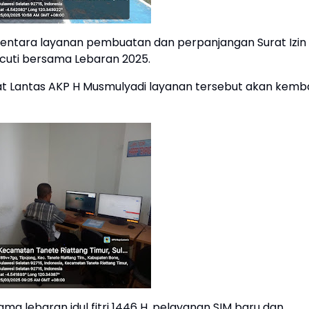
entara layanan pembuatan dan perpanjangan Surat Izin
 cuti bersama Lebaran 2025.
at Lantas AKP H Musmulyadi layanan tersebut akan kemba
ama lebaran idul fitri 1446 H, pelayanan SIM baru dan