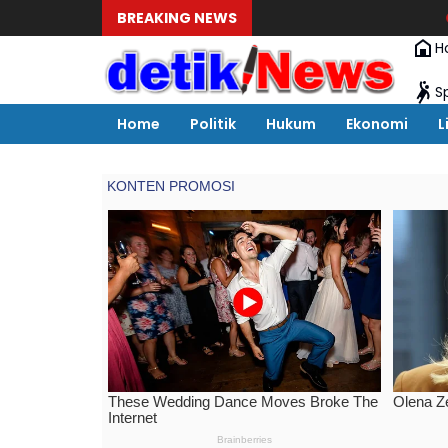
BREAKING NEWS
Dugaan Galian C 
H
S
Home
Politik
Hukum
Ekonomi
L