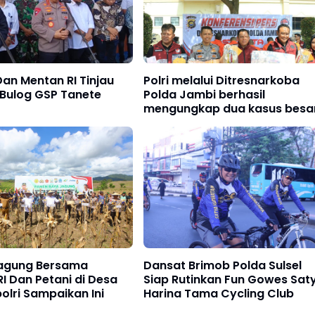
Dan Mentan RI Tinjau
Polri melalui Ditresnarkoba
Bulog GSP Tanete
Polda Jambi berhasil
mengungkap dua kasus besa
narkoba pada Juni 2025.
agung Bersama
Dansat Brimob Polda Sulsel
I Dan Petani di Desa
Siap Rutinkan Fun Gowes Sat
polri Sampaikan Ini
Harina Tama Cycling Club