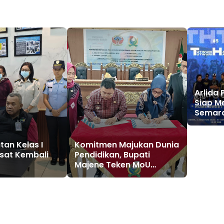
Arlida 
Siap M
Semara
Pengur
Track” 
tan Kelas I
Komitmen Majukan Dunia
sat Kembali
Pendidikan, Bupati
Majene Teken MoU
upan Diduga
Politeknik Negeri
Ujungpandang
kan di
alam
g