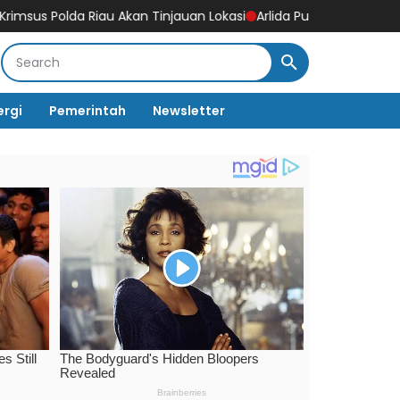
Akan Tinjauan Lokasi
Arlida Putri & SUKENI cs Siap Meriahkan! S
ergi
Pemerintah
Newsletter