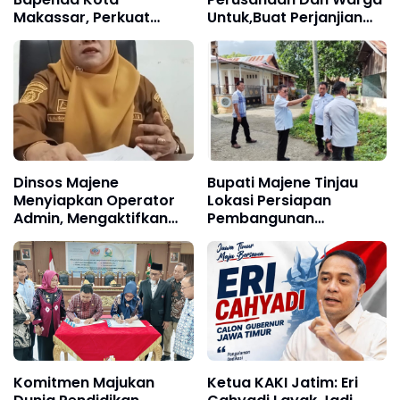
Makassar, Perkuat
Untuk,Buat Perjanjian
Strategi Peningkatan
Dalam Bentuk Legal
PAD.
Yang Berkekuatan
Hukum
Dinsos Majene
Bupati Majene Tinjau
Menyiapkan Operator
Lokasi Persiapan
Admin, Mengaktifkan
Pembangunan
Data 10 Ribu Lebih
Kampung Nelayan di
Peserta BPJS JKN
Bababulo
Nonaktif,!
Komitmen Majukan
Ketua KAKI Jatim: Eri