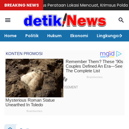
odus Perataan Lokasi Mencuat, Krimsus Polda Riau Akan Tinjaua
BREAKING NEWS
Home
Politik
Hukum
Ekonomi
Lingkungan