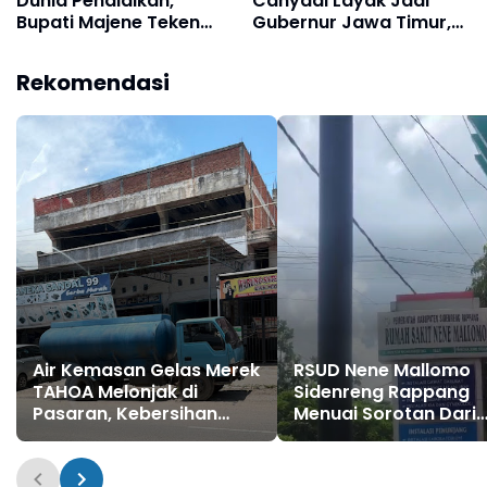
Dunia Pendidikan,
Cahyadi Layak Jadi
Bupati Majene Teken
Gubernur Jawa Timur,
MoU Politeknik Negeri
Inovatif dan Responsif
Ujungpandang
Rekomendasi
Air Kemasan Gelas Merek
RSUD Nene Mallomo
TAHOA Melonjak di
Sidenreng Rappang
Pasaran, Kebersihan
Menuai Sorotan Dari
Dipertanyakan
Masyarakat Tidak
Mengutamakan
Keselamatan Pasien