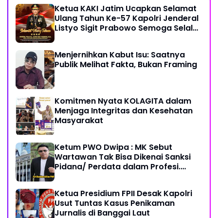
Ketua KAKI Jatim Ucapkan Selamat
Ulang Tahun Ke-57 Kapolri Jenderal
Listyo Sigit Prabowo Semoga Selalu
Sehat Sukses Berkah Umur
Menjernihkan Kabut Isu: Saatnya
Publik Melihat Fakta, Bukan Framing
Komitmen Nyata KOLAGITA dalam
Menjaga Integritas dan Kesehatan
Masyarakat
Ketum PWO Dwipa : MK Sebut
Wartawan Tak Bisa Dikenai Sanksi
Pidana/ Perdata dalam Profesi.
Aparat Hukum Diminta Patuhi
Ketua Presidium FPII Desak Kapolri
Usut Tuntas Kasus Penikaman
Jurnalis di Banggai Laut