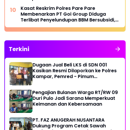
Kasat Reskrim Polres Pare Pare
Membenarkan PT Goi Group Diduga
Terlibat Penyelundupan BBM Bersubsidi,
Mobil Tangki Diamankan di Polres Pare
pare
Terkini
Dugaan Jual Beli LKS di SDN 001
Kasikan Resmi Dilaporkan ke Polres
Kampar, Pemred - Pimum
Metroterkini.id Desak Usut Kasus Ini
Pengajian Bulanan Warga RT/RW 09
Duri Pulo Jadi Sarana Memperkuat
Keimanan dan Kebersamaan
PT. FAZ ANUGERAH NUSANTARA
Dukung Program Cetak Sawah