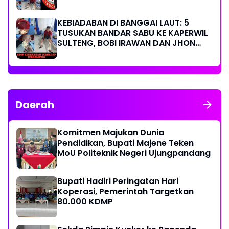
KEBIADABAN DI BANGGAI LAUT: 5
TUSUKAN BANDAR SABU KE KAPERWIL
SULTENG, BOBI IRAWAN DAN JHON
PIMPINAN REDAKSI KOMPAK KECAM
KERAS KINERJA POLRI!
Daerah
Komitmen Majukan Dunia
Pendidikan, Bupati Majene Teken
MoU Politeknik Negeri Ujungpandang
Bupati Hadiri Peringatan Hari
Koperasi, Pemerintah Targetkan
80.000 KDMP