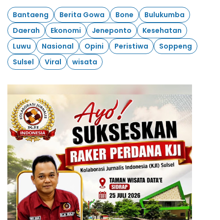
Bantaeng
Berita Gowa
Bone
Bulukumba
Daerah
Ekonomi
Jeneponto
Kesehatan
Luwu
Nasional
Opini
Peristiwa
Soppeng
Sulsel
Viral
wisata