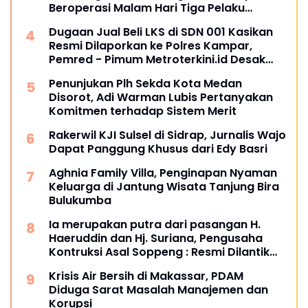
Beroperasi Malam Hari Tiga Pelaku
Terkesan Kebah Hukum
Dugaan Jual Beli LKS di SDN 001 Kasikan
Resmi Dilaporkan ke Polres Kampar,
Pemred - Pimum Metroterkini.id Desak
Usut Kasus Ini
Penunjukan Plh Sekda Kota Medan
Disorot, Adi Warman Lubis Pertanyakan
Komitmen terhadap Sistem Merit
Rakerwil KJI Sulsel di Sidrap, Jurnalis Wajo
Dapat Panggung Khusus dari Edy Basri
Aghnia Family Villa, Penginapan Nyaman
Keluarga di Jantung Wisata Tanjung Bira
Bulukumba
Ia merupakan putra dari pasangan H.
Haeruddin dan Hj. Suriana, Pengusaha
Kontruksi Asal Soppeng : Resmi Dilantik
Ketua BPC HIPMI Makassar
Krisis Air Bersih di Makassar, PDAM
Diduga Sarat Masalah Manajemen dan
Korupsi