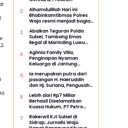
ai
Pengukuhan Dipimpin
Alhamdulillah Hari ini
Langsung Sufmi Dasco
Bhabinkamtibmas Polres
Ahmad.
t
Wajo resmi menjadi bagian
dari PCL (Penggerak Cinta
Abaikan Teguran Polda
Lingkungan)
Sulsel, Tambang Emas
ar
Ilegal di Marinding Luwu
2.
Tetap Beroperasi Malam
Aghnia Family Villa,
Hari Tiga Pelaku Terkesan
Penginapan Nyaman
Kebah Hukum
Keluarga di Jantung
Wisata Tanjung Bira
Ia merupakan putra dari
Bulukumba
pasangan H. Haeruddin
l
dan Hj. Suriana, Pengusaha
Kontruksi Asal Soppeng :
AS
Lebih dari Rp7 Miliar
Resmi Dilantik Ketua BPC
Berhasil Diselamatkan
HIPMI Makassar
Kuasa Hukum, PT Petro
Utama Energi Disomasi
Rakerwil KJI Sulsel di
atas Dugaan Wanprestasi
Sidrap, Jurnalis Wajo
Pembayaran Success Fee