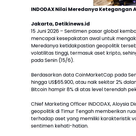
INDODAX Nilai Meredanya Ketegangan A
Jakarta, Detikinews.id
15 Juni 2026 – Sentimen pasar global kemba
mencapai kesepakatan awal untuk mengakhi
Meredanya ketidakpastian geopolitik ters
volatilitas tinggi, termasuk aset kripto, s
pada Senin (15/6).
Berdasarkan data CoinMarketCap pada Senin
hingga US$65.900, atau naik sekitar 2% da
Bitcoin hampir 8% di atas level terendah p
Chief Marketing Officer INDODAX, Aloysi
geopolitik di Timur Tengah memberikan rua
terhadap aset yang memiliki karakteristik v
sentimen kehati-hatian.