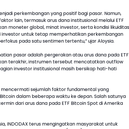
njadi perkembangan yang positif bagi pasar. Namun,
ktor lain, termasuk arus dana institusional melalui ETF
an moneter global, minat investor, serta kondisi likuidita
bagi investor untuk tetap memperhatikan perkembangan
rfokus pada satu sentimen tertentu,” ujar Aloysia.
rhatian pasar adalah pergerakan atau arus dana pada ETF
ekan terakhir, instrumen tersebut mencatatkan outflow
ian investor institusional masih bersikap hati-hati
ih mencermati sejumlah faktor fundamental yang
itcoin dalam beberapa waktu ke depan. Salah satunya
rcermin dari arus dana pada ETF Bitcoin Spot di Amerika
sia, INDODAX terus mengingatkan masyarakat untuk