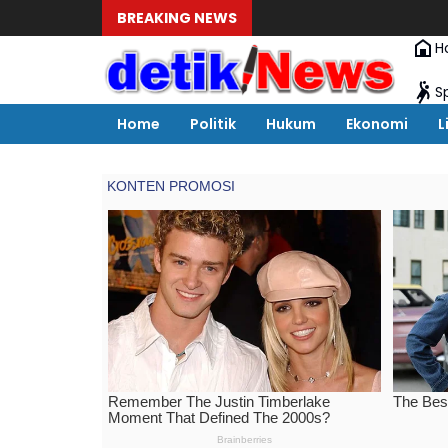
BREAKING NEWS
Penu
H
S
Home
Politik
Hukum
Ekonomi
L