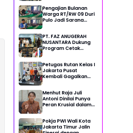
Pemred - Pimum
Pengajian Bulanan
Metroterkini.id Desak
Warga RT/RW 09 Duri
Usut Kasus Ini
Pulo Jadi Sarana
Memperkuat
Keimanan dan
PT. FAZ ANUGERAH
Kebersamaan
NUSANTARA Dukung
Program Cetak
Sawah Nasional Lewat
Pengadaan Pupuk dan
Petugas Rutan Kelas I
Pestisida
Jakarta Pusat
Kembali Gagalkan
Penyelundupan
Diduga Sabu yang
Menhut Raja Juli
Disembunyikan di
Antoni Dinilai Punya
Pakaian Dalam
Peran Krusial dalam
Pengunjung
Jaga Kredibilitas
Perdagangan Karbon
Pokja PWI Wali Kota
Hutan
Jakarta Timur Jalin
Sinergi dengan