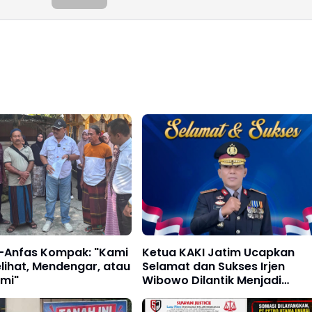
l-Anfas Kompak: "Kami
Ketua KAKI Jatim Ucapkan
lihat, Mendengar, atau
Selamat dan Sukses Irjen
mi"
Wibowo Dilantik Menjadi
Kakorlantas Polri, Semoga
Amanah dan Sukses