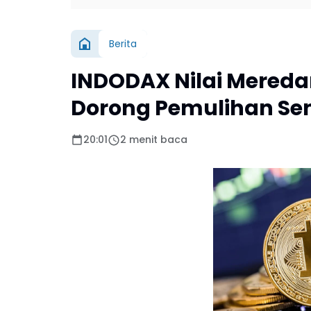
Berita
INDODAX Nilai Mered
Dorong Pemulihan Sen
20:01
2 menit baca