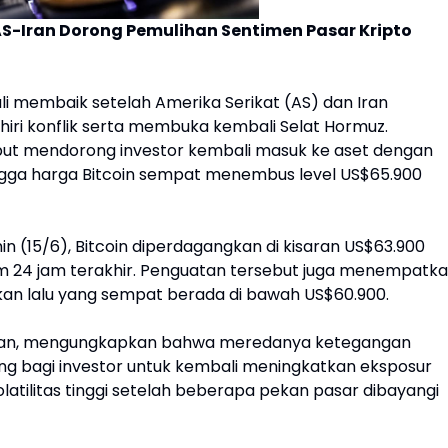
S-Iran Dorong Pemulihan Sentimen Pasar Kripto
li membaik setelah Amerika Serikat (AS) dan Iran
ri konflik serta membuka kembali Selat Hormuz.
ebut mendorong investor kembali masuk ke aset dengan
ehingga harga Bitcoin sempat menembus level US$65.900
 (15/6), Bitcoin diperdagangkan di kisaran US$63.900
lam 24 jam terakhir. Penguatan tersebut juga menempatk
ekan lalu yang sempat berada di bawah US$60.900.
a Dian, mengungkapkan bahwa meredanya ketegangan
ng bagi investor untuk kembali meningkatkan eksposur
olatilitas tinggi setelah beberapa pekan pasar dibayangi