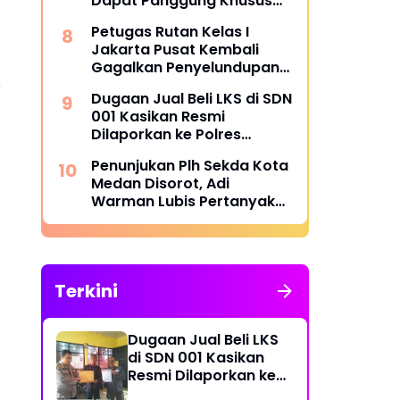
Dapat Panggung Khusus
dari Edy Basri
Petugas Rutan Kelas I
Jakarta Pusat Kembali
Gagalkan Penyelundupan
s
Diduga Sabu yang
Dugaan Jual Beli LKS di SDN
Disembunyikan di Pakaian
001 Kasikan Resmi
Dalam Pengunjung
Dilaporkan ke Polres
Kampar, Pemred - Pimum
Penunjukan Plh Sekda Kota
Metroterkini.id Desak Usut
Medan Disorot, Adi
Kasus Ini
Warman Lubis Pertanyakan
Komitmen terhadap Sistem
Merit
Terkini
Dugaan Jual Beli LKS
di SDN 001 Kasikan
Resmi Dilaporkan ke
Polres Kampar,