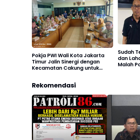
Surabaya
Sudah T
Pokja PWI Wali Kota Jakarta
dan Laha
Timur Jalin Sinergi dengan
Malah Pa
Kecamatan Cakung untuk
Ansar Al
Perkuat Publikasi Informasi
Hukum!
Publik
Rekomendasi