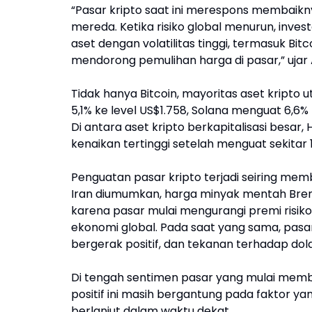
“Pasar kripto saat ini merespons membaikny
mereda. Ketika risiko global menurun, inv
aset dengan volatilitas tinggi, termasuk Bitc
mendorong pemulihan harga di pasar,” ujar A
Tidak hanya Bitcoin, mayoritas aset kripto
5,1% ke level US$1.758, Solana menguat 6,6
Di antara aset kripto berkapitalisasi besar,
kenaikan tertinggi setelah menguat sekitar 1
Penguatan pasar kripto terjadi seiring mem
Iran diumumkan, harga minyak mentah Brent 
karena pasar mulai mengurangi premi risi
ekonomi global. Pada saat yang sama, pasa
bergerak positif, dan tekanan terhadap dol
Di tengah sentimen pasar yang mulai memb
positif ini masih bergantung pada faktor 
berlanjut dalam waktu dekat.