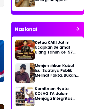
Kecamatan Cakung
untuk Perkuat
Publikasi Informasi
Publik
Nasional
Ketua KAKI Jatim
Ucapkan Selamat
Ulang Tahun Ke-57
Kapolri Jenderal
Listyo Sigit Prabowo
Menjernihkan Kabut
Semoga Selalu Sehat
Isu: Saatnya Publik
Sukses Berkah Umur
Melihat Fakta, Bukan
Framing
Komitmen Nyata
KOLAGITA dalam
Menjaga Integritas
dan Kesehatan
Masyarakat