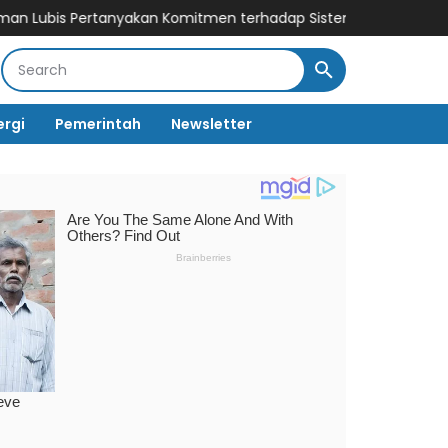
yakan Komitmen terhadap Sistem Merit
Andi Rosman Terpilih S
ergi
Pemerintah
Newsletter