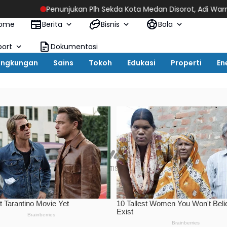
njukan Plh Sekda Kota Medan Disorot, Adi Warman Lubis Pertan
ome
Berita
Bisnis
Bola
port
Dokumentasi
ingkungan
Sains
Tokoh
Edukasi
Properti
En