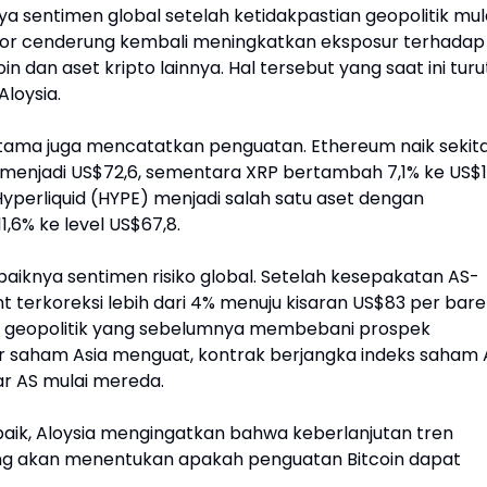
a sentimen global setelah ketidakpastian geopolitik mul
estor cenderung kembali meningkatkan eksposur terhadap
oin dan aset kripto lainnya. Hal tersebut yang saat ini turu
loysia.
 utama juga mencatatkan penguatan. Ethereum naik sekit
% menjadi US$72,6, sementara XRP bertambah 7,1% ke US$1,
 Hyperliquid (HYPE) menjadi salah satu aset dengan
1,6% ke level US$67,8.
baiknya sentimen risiko global. Setelah kesepakatan AS-
terkoreksi lebih dari 4% menuju kisaran US$83 per bare
ko geopolitik yang sebelumnya membebani prospek
r saham Asia menguat, kontrak berjangka indeks saham 
ar AS mulai mereda.
aik, Aloysia mengingatkan bahwa keberlanjutan tren
yang akan menentukan apakah penguatan Bitcoin dapat