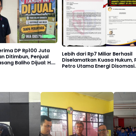
erima DP Rp100 Juta
Lebih dari Rp7 Miliar Berhasil
n Ditimbun, Penjual
Diselamatkan Kuasa Hukum, 
sang Baliho Dijual: H.
Petro Utama Energi Disomasi
wi Akan Tempuh Jalur
atas Dugaan Wanprestasi
Pembayaran Success Fee