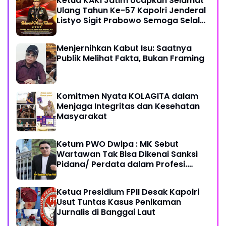
Ketua KAKI Jatim Ucapkan Selamat
Ulang Tahun Ke-57 Kapolri Jenderal
Listyo Sigit Prabowo Semoga Selalu
Sehat Sukses Berkah Umur
Menjernihkan Kabut Isu: Saatnya
Publik Melihat Fakta, Bukan Framing
Komitmen Nyata KOLAGITA dalam
Menjaga Integritas dan Kesehatan
Masyarakat
Ketum PWO Dwipa : MK Sebut
Wartawan Tak Bisa Dikenai Sanksi
Pidana/ Perdata dalam Profesi.
Aparat Hukum Diminta Patuhi
Ketua Presidium FPII Desak Kapolri
Usut Tuntas Kasus Penikaman
Jurnalis di Banggai Laut