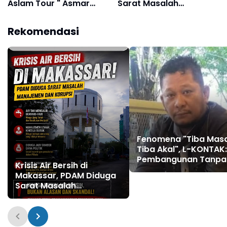
Aslam Tour " Asmar
Sarat Masalah
Lambo Dikabarkan di
Manajemen dan Korupsi
Tahan Oleh Penyidik
Rekomendasi
Polda Sul - Sel
Fenomena "Tiba Mas
Tiba Akal", L-KONTAK:
Pembangunan Tanpa
Krisis Air Bersih di
Perencanaan Matang
Makassar, PDAM Diduga
Modus Cerdik Pengur
Sarat Masalah
APBD
Manajemen dan Korupsi