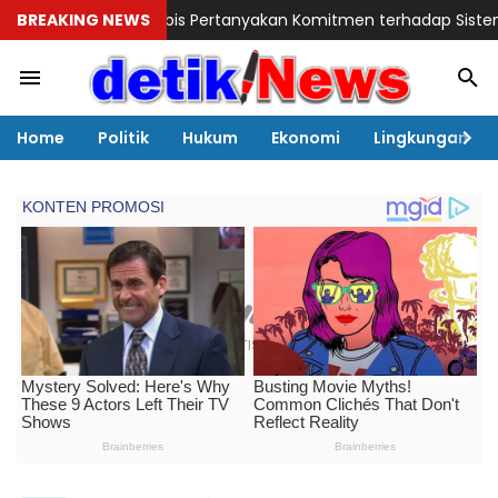
man Lubis Pertanyakan Komitmen terhadap Sistem Merit
BREAKING NEWS
Andi R
Home
Politik
Hukum
Ekonomi
Lingkungan