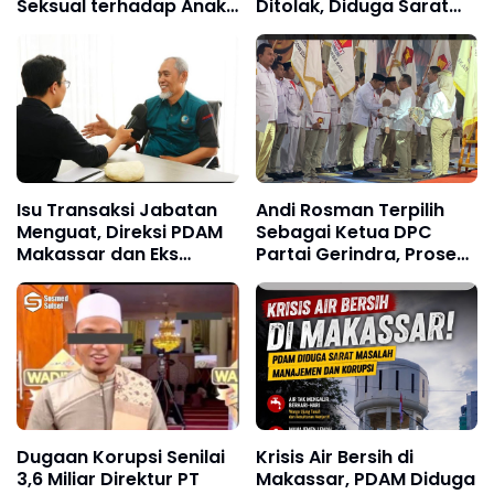
Seksual terhadap Anak
Ditolak, Diduga Sarat
di Makassar, Tiga
Politik dan Korupsi
Tersangka Diamankan
Isu Transaksi Jabatan
Andi Rosman Terpilih
Menguat, Direksi PDAM
Sebagai Ketua DPC
Makassar dan Eks
Partai Gerindra, Prosesi
Pejabat Era Beni Disorot
Pengukuhan Dipimpin
Langsung Sufmi Dasco
Ahmad.
Dugaan Korupsi Senilai
Krisis Air Bersih di
3,6 Miliar Direktur PT
Makassar, PDAM Diduga