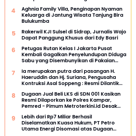
Terkesan Kebah Hukum
Aghnia Family Villa, Penginapan Nyaman
Keluarga di Jantung Wisata Tanjung Bira
Bulukumba
Rakerwil KJI Sulsel di Sidrap, Jurnalis Wajo
Dapat Panggung Khusus dari Edy Basri
Petugas Rutan Kelas I Jakarta Pusat
Kembali Gagalkan Penyelundupan Diduga
Sabu yang Disembunyikan di Pakaian
Dalam Pengunjung
Ia merupakan putra dari pasangan H.
Haeruddin dan Hj. Suriana, Pengusaha
Kontruksi Asal Soppeng : Resmi Dilantik
Ketua BPC HIPMI Makassar
Dugaan Jual Beli LKS di SDN 001 Kasikan
Resmi Dilaporkan ke Polres Kampar,
Pemred - Pimum Metroterkini.id Desak
Usut Kasus Ini
Lebih dari Rp7 Miliar Berhasil
Diselamatkan Kuasa Hukum, PT Petro
Utama Energi Disomasi atas Dugaan
Wanprestasi Pembayaran Success Fee