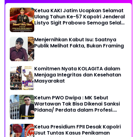
Ketua KAKI Jatim Ucapkan Selamat
Ulang Tahun Ke-57 Kapolri Jenderal
Listyo Sigit Prabowo Semoga Selalu
Sehat Sukses Berkah Umur
Menjernihkan Kabut Isu: Saatnya
Publik Melihat Fakta, Bukan Framing
Komitmen Nyata KOLAGITA dalam
Menjaga Integritas dan Kesehatan
Masyarakat
Ketum PWO Dwipa : MK Sebut
Wartawan Tak Bisa Dikenai Sanksi
Pidana/ Perdata dalam Profesi.
Aparat Hukum Diminta Patuhi
Ketua Presidium FPII Desak Kapolri
Usut Tuntas Kasus Penikaman