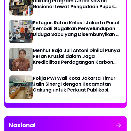
Dukung Program Cetak Sawah
Nasional Lewat Pengadaan Pupuk
dan Pestisida
Petugas Rutan Kelas I Jakarta Pusat
Kembali Gagalkan Penyelundupan
Diduga Sabu yang Disembunyikan di
Pakaian Dalam Pengunjung
Menhut Raja Juli Antoni Dinilai Punya
Peran Krusial dalam Jaga
Kredibilitas Perdagangan Karbon
Hutan
Pokja PWI Wali Kota Jakarta Timur
Jalin Sinergi dengan Kecamatan
Cakung untuk Perkuat Publikasi
Informasi Publik
Nasional