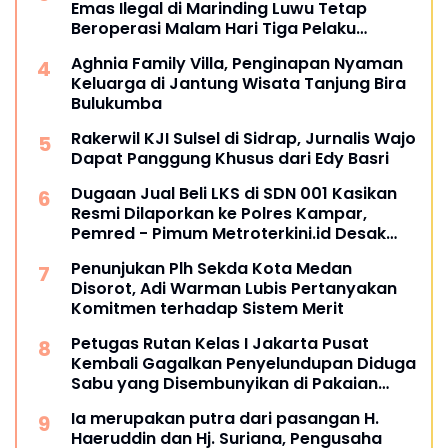
Emas Ilegal di Marinding Luwu Tetap
Beroperasi Malam Hari Tiga Pelaku
Terkesan Kebah Hukum
Aghnia Family Villa, Penginapan Nyaman
Keluarga di Jantung Wisata Tanjung Bira
Bulukumba
Rakerwil KJI Sulsel di Sidrap, Jurnalis Wajo
Dapat Panggung Khusus dari Edy Basri
Dugaan Jual Beli LKS di SDN 001 Kasikan
Resmi Dilaporkan ke Polres Kampar,
Pemred - Pimum Metroterkini.id Desak
Usut Kasus Ini
Penunjukan Plh Sekda Kota Medan
Disorot, Adi Warman Lubis Pertanyakan
Komitmen terhadap Sistem Merit
Petugas Rutan Kelas I Jakarta Pusat
Kembali Gagalkan Penyelundupan Diduga
Sabu yang Disembunyikan di Pakaian
Dalam Pengunjung
Ia merupakan putra dari pasangan H.
Haeruddin dan Hj. Suriana, Pengusaha