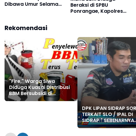
Dibawa Umur Selama
Beraksi di SPBU
Tiga Hari di Sidrap
Ponrangae, Kapolres
Sidrap di Minta Turun
Tangan
Rekomendasi
"Fire," Warga Siwa
Diduga Kuasai Distribusi
BBM Bersubsidi di
Soppeng dan Sekitarnya
DPK LIPAN SIDRAP SO
TERKAIT SLO / IPAL DI
SIDRAP " SEBENARNYA
TANGGUNG JAWAB SI
?