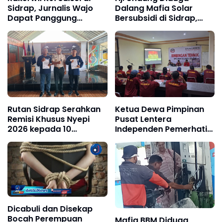
Sidrap, Jurnalis Wajo
Dalang Mafia Solar
Dapat Panggung
Bersubsidi di Sidrap,
Khusus dari Edy Basri
Tipu Transportir hingga
Puluhan Juta Rupiah
Rutan Sidrap Serahkan
Ketua Dewa Pimpinan
Remisi Khusus Nyepi
Pusat Lentera
2026 kepada 10
Independen Pemerhati
Narapidana
Aspirasi Nusantara
Indonesia "DPP LIPAN
INDONESIA" Gelar Acara
BIMTEK LSM LIPAN Se-
Sulawesi Selatan di
Kabupaten SIDRAP.
Dicabuli dan Disekap
Bocah Perempuan
Mafia BBM Diduga