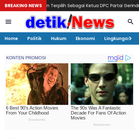
sman Terpilih Sebagai Ketua DPC Partai Gerindra, Prosesi Peng
BREAKING NEWS
Home
Politik
Hukum
Ekonomi
Lingkungan