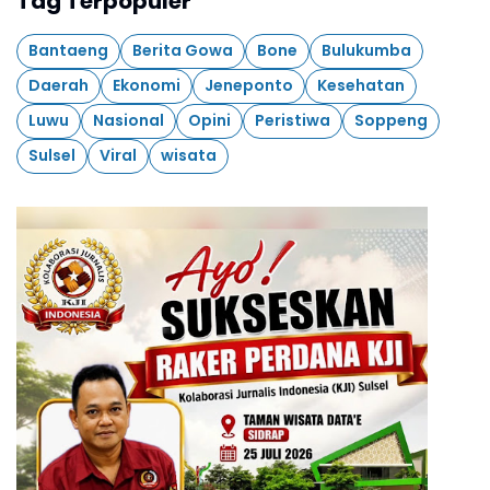
Tag Terpopuler
Bantaeng
Berita Gowa
Bone
Bulukumba
Daerah
Ekonomi
Jeneponto
Kesehatan
Luwu
Nasional
Opini
Peristiwa
Soppeng
Sulsel
Viral
wisata