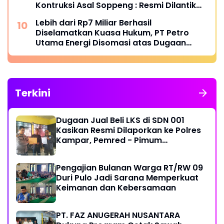
Kontruksi Asal Soppeng : Resmi Dilantik
Ketua BPC HIPMI Makassar
Lebih dari Rp7 Miliar Berhasil
Diselamatkan Kuasa Hukum, PT Petro
Utama Energi Disomasi atas Dugaan
Wanprestasi Pembayaran Success Fee
Terkini
Dugaan Jual Beli LKS di SDN 001
Kasikan Resmi Dilaporkan ke Polres
Kampar, Pemred - Pimum
Metroterkini.id Desak Usut Kasus Ini
Pengajian Bulanan Warga RT/RW 09
Duri Pulo Jadi Sarana Memperkuat
Keimanan dan Kebersamaan
PT. FAZ ANUGERAH NUSANTARA