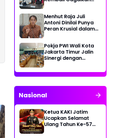
Penyelundupan
Diduga Sabu yang
Menhut Raja Juli
Disembunyikan di
Antoni Dinilai Punya
Pakaian Dalam
Peran Krusial dalam
Pengunjung
Jaga Kredibilitas
Perdagangan Karbon
Pokja PWI Wali Kota
Hutan
Jakarta Timur Jalin
Sinergi dengan
Kecamatan Cakung
untuk Perkuat
Publikasi Informasi
Publik
Nasional
Ketua KAKI Jatim
Ucapkan Selamat
Ulang Tahun Ke-57
Kapolri Jenderal
Listyo Sigit Prabowo