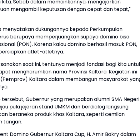
ya kita. Sebab dalam memainkannya, mengajarkan
mpuan mengambil keputusan dengan cepat dan tepat,"
 juga menyatakan dukungannya kepada Perkumpulan
terus berupaya memperjuangkan supaya domino bisa
asional (PON). Karena kalau domino berhasil masuk PON,
ersiapkan atlet-atletnya.
sanakan saat ini, tentunya menjadi fondasi bagi kita untu
dapat mengharumkan nama Provinsi Kaltara. Kegiatan ini
insi (Pemprov) Kaltara dalam membangun masyarakat yan
nya.
ersebut, Gubernur yang merupakan alumni SMA Negeri 
jau pula jejeran stand UMKM dan berdialog langsung
n beraneka produk khas Kaltara, seperti cemilan
n tangan.
ent Domino Gubernur Kaltara Cup, H. Amir Bakry dalam