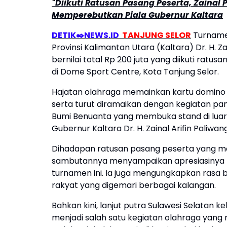
"Diikuti Ratusan Pasang Peserta, Zaina
Memperebutkan Piala Gubernur Kaltara
DETIK✒️NEWS.ID
TANJUNG SELOR
Turname
Provinsi Kalimantan Utara (Kaltara) Dr. H. 
bernilai total Rp 200 juta yang diikuti ratu
di Dome Sport Centre, Kota Tanjung Selor.
Hajatan olahraga memainkan kartu domino 
serta turut diramaikan dengan kegiatan pa
Bumi Benuanta yang membuka stand di luar 
Gubernur Kaltara Dr. H. Zainal Arifin Paliwan
Dihadapan ratusan pasang peserta yang me
sambutannya menyampaikan apresiasinya k
turnamen ini. Ia juga mengungkapkan rasa
rakyat yang digemari berbagai kalangan.
Bahkan kini, lanjut putra Sulawesi Selatan
menjadi salah satu kegiatan olahraga yang