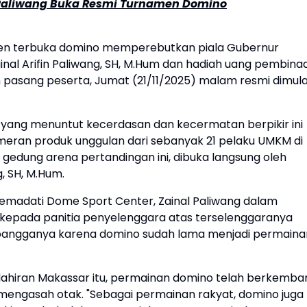
l Paliwang Buka Resmi Turnamen Domino
n terbuka domino memperebutkan piala Gubernur
Zainal Arifin Paliwang, SH, M.Hum dan hadiah uang pembina
san pasang peserta, Jumat (21/11/2025) malam resmi dimula
yang menuntut kecerdasan dan kecermatan berpikir ini
meran produk unggulan dari sebanyak 21 pelaku UMKM di
gedung arena pertandingan ini, dibuka langsung oleh
g, SH, M.Hum.
madati Dome Sport Center, Zainal Paliwang dalam
epada panitia penyelenggara atas terselenggaranya
 bangganya karena domino sudah lama menjadi permaina
 kelahiran Makassar itu, permainan domino telah berkemba
 mengasah otak. "Sebagai permainan rakyat, domino juga