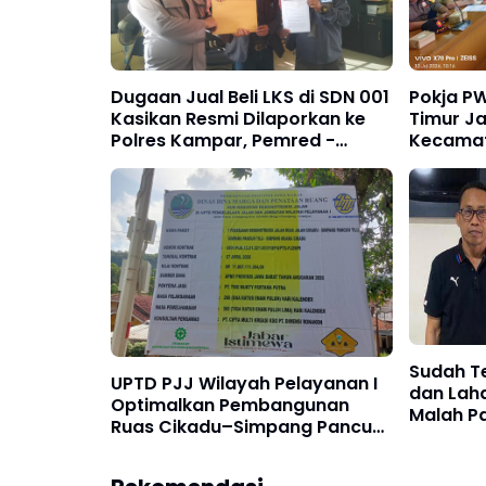
Dugaan Jual Beli LKS di SDN 001
Pokja PW
Kasikan Resmi Dilaporkan ke
Timur Ja
Polres Kampar, Pemred -
Kecamat
Pimum Metroterkini.id Desak
Perkuat 
Usut Kasus Ini
Publik
Sudah T
UPTD PJJ Wilayah Pelayanan I
dan Laha
Optimalkan Pembangunan
Malah Pa
Ruas Cikadu–Simpang Pancuh
Ansar Al
Tilu–Simpang Muara Cikadu
Hukum!
Demi Kemajuan Cianjur