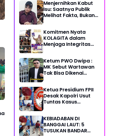
Menjernihkan Kabut
Semoga Selalu Sehat
Isu: Saatnya Publik
Sukses Berkah Umur
Melihat Fakta, Bukan
Framing
Komitmen Nyata
KOLAGITA dalam
Menjaga Integritas
dan Kesehatan
Masyarakat
Ketum PWO Dwipa :
MK Sebut Wartawan
Tak Bisa Dikenai
Sanksi Pidana/
Perdata dalam
Ketua Presidium FPII
Profesi. Aparat Hukum
Desak Kapolri Usut
Diminta Patuhi
Tuntas Kasus
Penikaman Jurnalis di
na
Banggai Laut
KEBIADABAN DI
BANGGAI LAUT: 5
TUSUKAN BANDAR