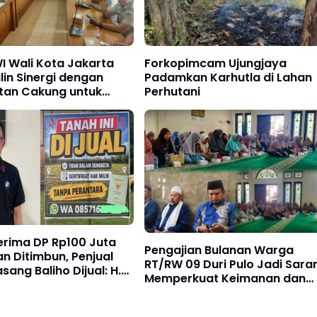
I Wali Kota Jakarta
Forkopimcam Ujungjaya
lin Sinergi dengan
Padamkan Karhutla di Lahan
an Cakung untuk
Perhutani
Publikasi Informasi
erima DP Rp100 Juta
Pengajian Bulanan Warga
n Ditimbun, Penjual
RT/RW 09 Duri Pulo Jadi Sara
sang Baliho Dijual: H.
Memperkuat Keimanan dan
wi Akan Tempuh Jalur
Kebersamaan