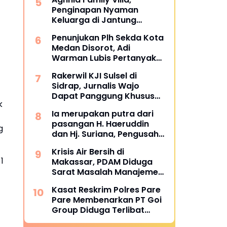
Metroterkini.id Desak Usut
Penginapan Nyaman
Kasus Ini
Keluarga di Jantung
Wisata Tanjung Bira
Penunjukan Plh Sekda Kota
Bulukumba
Medan Disorot, Adi
Warman Lubis Pertanyakan
Komitmen terhadap Sistem
Rakerwil KJI Sulsel di
Merit
Sidrap, Jurnalis Wajo
Dapat Panggung Khusus
k
dari Edy Basri
Ia merupakan putra dari
pasangan H. Haeruddin
g
dan Hj. Suriana, Pengusaha
Kontruksi Asal Soppeng :
Krisis Air Bersih di
Resmi Dilantik Ketua BPC
1
Makassar, PDAM Diduga
HIPMI Makassar
Sarat Masalah Manajemen
dan Korupsi
Kasat Reskrim Polres Pare
Pare Membenarkan PT Goi
Group Diduga Terlibat
Penyelundupan BBM