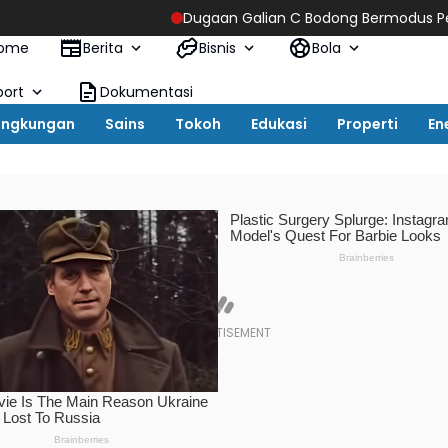
Dugaan Galian C Bodong Bermodus Perataan Lokasi Mencua
ome
Berita
Bisnis
Bola
port
Dokumentasi
ingkungan
Sains
Tokoh
Edukasi
Properti
En