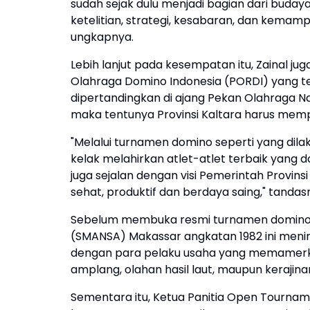
sudah sejak dulu menjadi bagian dari buda
ketelitian, strategi, kesabaran, dan kema
ungkapnya.
Lebih lanjut pada kesempatan itu, Zainal
Olahraga Domino Indonesia (PORDI) yang 
dipertandingkan di ajang Pekan Olahraga N
maka tentunya Provinsi Kaltara harus memp
"Melalui turnamen domino seperti yang dilak
kelak melahirkan atlet-atlet terbaik yang 
juga sejalan dengan visi Pemerintah Prov
sehat, produktif dan berdaya saing," tandas
Sebelum membuka resmi turnamen domino t
(SMANSA) Makassar angkatan 1982 ini menin
dengan para pelaku usaha yang memamerka
amplang, olahan hasil laut, maupun kerajina
Sementara itu, Ketua Panitia Open Tournam