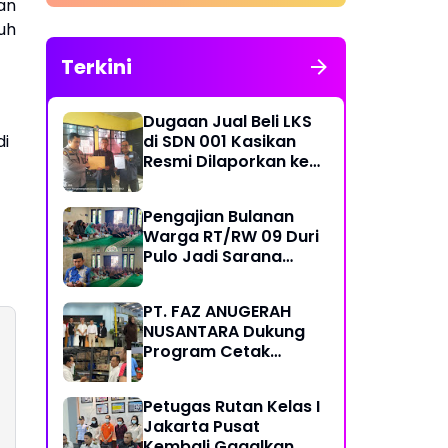
an
Bersubsidi, Mobil Tangki
Diamankan di Polres Pare
uh
pare
Terkini
Dugaan Jual Beli LKS
di
di SDN 001 Kasikan
Resmi Dilaporkan ke
Polres Kampar,
Pemred - Pimum
Pengajian Bulanan
Metroterkini.id Desak
Warga RT/RW 09 Duri
Usut Kasus Ini
Pulo Jadi Sarana
Memperkuat
Keimanan dan
PT. FAZ ANUGERAH
Kebersamaan
NUSANTARA Dukung
Program Cetak
Sawah Nasional Lewat
Pengadaan Pupuk dan
Petugas Rutan Kelas I
Pestisida
Jakarta Pusat
Kembali Gagalkan