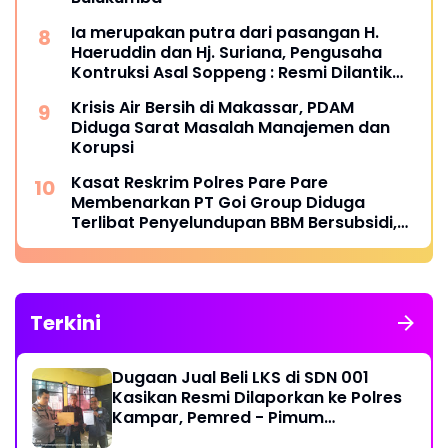
Ia merupakan putra dari pasangan H.
Haeruddin dan Hj. Suriana, Pengusaha
Kontruksi Asal Soppeng : Resmi Dilantik
Ketua BPC HIPMI Makassar
Krisis Air Bersih di Makassar, PDAM
Diduga Sarat Masalah Manajemen dan
Korupsi
Kasat Reskrim Polres Pare Pare
Membenarkan PT Goi Group Diduga
Terlibat Penyelundupan BBM Bersubsidi,
Mobil Tangki Diamankan di Polres Pare
pare
Terkini
Dugaan Jual Beli LKS di SDN 001
Kasikan Resmi Dilaporkan ke Polres
Kampar, Pemred - Pimum
Metroterkini.id Desak Usut Kasus Ini