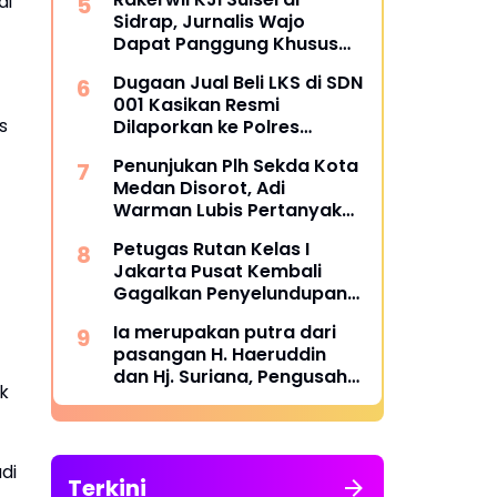
di
Bulukumba
Sidrap, Jurnalis Wajo
Dapat Panggung Khusus
dari Edy Basri
Dugaan Jual Beli LKS di SDN
001 Kasikan Resmi
s
Dilaporkan ke Polres
Kampar, Pemred - Pimum
Penunjukan Plh Sekda Kota
Metroterkini.id Desak Usut
Medan Disorot, Adi
Kasus Ini
Warman Lubis Pertanyakan
Komitmen terhadap Sistem
Petugas Rutan Kelas I
Merit
Jakarta Pusat Kembali
Gagalkan Penyelundupan
Diduga Sabu yang
Ia merupakan putra dari
Disembunyikan di Pakaian
pasangan H. Haeruddin
Dalam Pengunjung
dan Hj. Suriana, Pengusaha
k
Kontruksi Asal Soppeng :
Resmi Dilantik Ketua BPC
HIPMI Makassar
di
Terkini