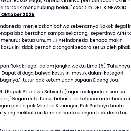
akan Rokok Ilegal, karena Viralnya pemberitaaan akhir -
i tertarik menghubungi beliau," saat tim DETIKINEWS.ID
 Oktober 2025
ndonesia menjelaskan bahwa sebenarnya Rokok Ilegal in
kenapa bisa bertahan sampai sekarang, sepertinya APH t
" menurut ketua Umum LIPAN indonesia, kenapa makin
asus ini tidak pernah ditangani secara serius oleh pihak
pan Rokok ilegal. dalam jangka waktu Lima (5) Tahunnya,
 Dapat di duga bahwa kasus ini masuk dalam kategori
baginya," tutur pak ketum Lipan sapaan Daeng Joa.
n RI (Bapak Prabowo Subianto) agar melaporkan semua
ra," Negara kita harus bebas dari kebocoran kebocora
engan pesan pak Menteri Keuangan Pak Purbaya bantu
 yang melibatkan Kementrian keuangan baik di sektor