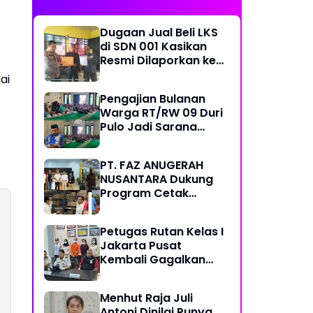
Dugaan Jual Beli LKS
di SDN 001 Kasikan
Resmi Dilaporkan ke
Polres Kampar,
ai
Pemred - Pimum
Pengajian Bulanan
Metroterkini.id Desak
Warga RT/RW 09 Duri
Usut Kasus Ini
Pulo Jadi Sarana
Memperkuat
Keimanan dan
PT. FAZ ANUGERAH
Kebersamaan
NUSANTARA Dukung
Program Cetak
Sawah Nasional Lewat
Pengadaan Pupuk dan
Petugas Rutan Kelas I
Pestisida
Jakarta Pusat
Kembali Gagalkan
Penyelundupan
Diduga Sabu yang
Menhut Raja Juli
Disembunyikan di
Antoni Dinilai Punya