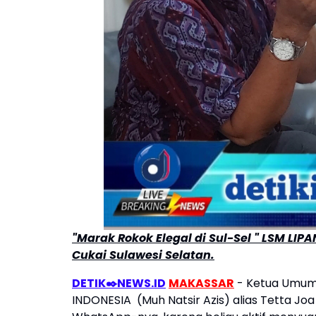
"Marak Rokok Elegal di Sul-Sel " LSM LIP
Cukai Sulawesi Selatan.
DETIK✒️NEWS.ID
MAKASSAR
- Ketua Umum 
INDONESIA (Muh Natsir Azis) alias Tetta Joa