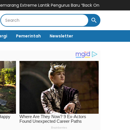
ntik Pengurus Baru “Back On Track” di Stadion Jatidiri
Penunjuk
ergi
Pemerintah
Newsletter