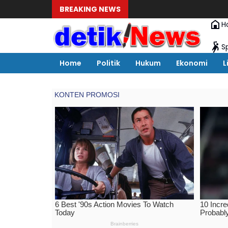
BREAKING NEWS
H
S
Home
Politik
Hukum
Ekonomi
L