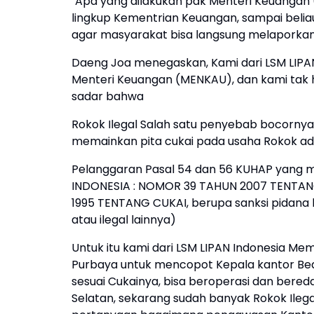
"Apa yang dilakukan pak Menteri Keuangan
lingkup Kementrian Keuangan, sampai beli
agar masyarakat bisa langsung melaporkan
Daeng Joa menegaskan, Kami dari LSM LIP
Menteri Keuangan (MENKAU), dan kami tak he
sadar bahwa
Rokok Ilegal Salah satu penyebab bocornya 
memainkan pita cukai pada usaha Rokok ada
Pelanggaran Pasal 54 dan 56 KUHAP yang
INDONESIA : NOMOR 39 TAHUN 2007 TENT
1995 TENTANG CUKAI, berupa sanksi pidana 
atau ilegal lainnya)
Untuk itu kami dari LSM LIPAN Indonesia 
Purbaya untuk mencopot Kepala kantor Bea d
sesuai Cukainya, bisa beroperasi dan beredar
Selatan, sekarang sudah banyak Rokok Ilegal 