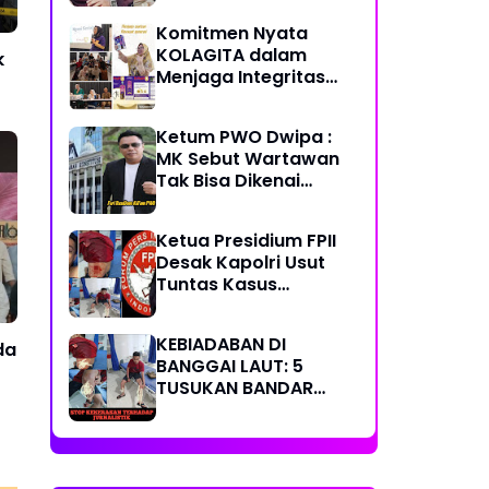
Komitmen Nyata
KOLAGITA dalam
k
Menjaga Integritas
dan Kesehatan
Masyarakat
Ketum PWO Dwipa :
MK Sebut Wartawan
Tak Bisa Dikenai
Sanksi Pidana/
Perdata dalam
Ketua Presidium FPII
Profesi. Aparat Hukum
Desak Kapolri Usut
Diminta Patuhi
Tuntas Kasus
Penikaman Jurnalis di
Banggai Laut
KEBIADABAN DI
da
BANGGAI LAUT: 5
TUSUKAN BANDAR
SABU KE KAPERWIL
SULTENG, BOBI IRAWAN
DAN JHON PIMPINAN
REDAKSI KOMPAK