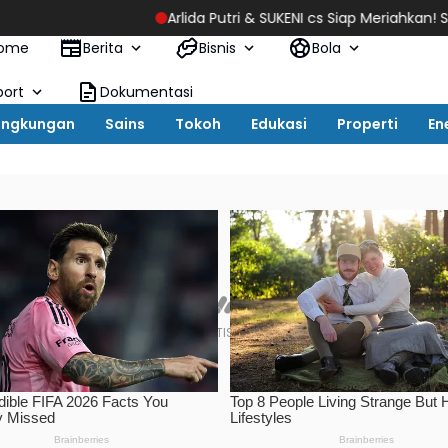
Arlida Putri & SUKENI cs Siap Meriahkan! Semarang Extreme La
ome
Berita
Bisnis
Bola
port
Dokumentasi
ingkungan
Sains
Tokoh
Edukasi
Properti
En