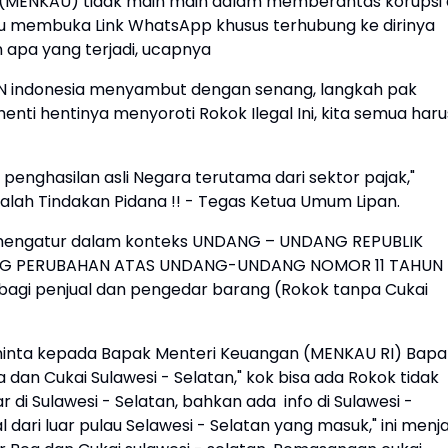
 (MENKAU) tidak main main dalam memberantas korupsi 
au membuka Link WhatsApp khusus terhubung ke dirinya
 apa yang terjadi, ucapnya
AN indonesia menyambut dengan senang, langkah pak
nti hentinya menyoroti Rokok Ilegal Ini, kita semua haru
penghasilan asli Negara terutama dari sektor pajak,"
lah Tindakan Pidana !! - Tegas Ketua Umum Lipan.
 mengatur dalam konteks UNDANG – UNDANG REPUBLIK
ANG PERUBAHAN ATAS UNDANG-UNDANG NOMOR 11 TAHUN
bagi penjual dan pengedar barang (Rokok tanpa Cukai
Meminta kepada Bapak Menteri Keuangan (MENKAU RI) Bapa
an Cukai Sulawesi - Selatan," kok bisa ada Rokok tidak
 di Sulawesi - Selatan, bahkan ada info di Sulawesi -
dari luar pulau Selawesi - Selatan yang masuk," ini menja