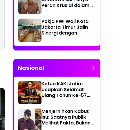
Pakaian Dalam
Peran Krusial dalam
Pengunjung
Jaga Kredibilitas
Perdagangan Karbon
Pokja PWI Wali Kota
Hutan
Jakarta Timur Jalin
Sinergi dengan
Kecamatan Cakung
untuk Perkuat
Publikasi Informasi
Publik
Nasional
Ketua KAKI Jatim
Ucapkan Selamat
Ulang Tahun Ke-57
Kapolri Jenderal
Listyo Sigit Prabowo
Menjernihkan Kabut
Semoga Selalu Sehat
Isu: Saatnya Publik
Sukses Berkah Umur
Melihat Fakta, Bukan
Framing