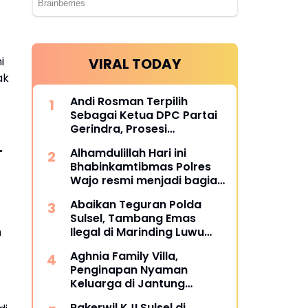
i
VIRAL TODAY
ak
Andi Rosman Terpilih
Sebagai Ketua DPC Partai
Gerindra, Prosesi
Pengukuhan Dipimpin
Alhamdulillah Hari ini
"
Langsung Sufmi Dasco
Bhabinkamtibmas Polres
Ahmad.
Wajo resmi menjadi bagian
dari PCL (Penggerak Cinta
Abaikan Teguran Polda
Lingkungan)
Sulsel, Tambang Emas
Ilegal di Marinding Luwu
n
Tetap Beroperasi Malam
Aghnia Family Villa,
Hari Tiga Pelaku Terkesan
Penginapan Nyaman
Kebah Hukum
Keluarga di Jantung
Wisata Tanjung Bira
Rakerwil KJI Sulsel di