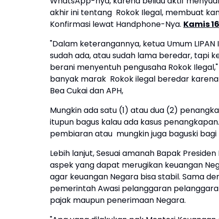
WhatsApp-nya, karena beliau aktif menyuar
akhir ini tentang Rokok Ilegal, membuat kam
Konfirmasi lewat Handphone-Nya.
Kamis 16
"Dalam keterangannya, ketua Umum LIPAN I
sudah ada, atau sudah lama beredar, tapi 
berani menyentuh pengusaha Rokok Ilegal,
banyak marak Rokok ilegal beredar karena k
Bea Cukai dan APH,
Mungkin ada satu (1) atau dua (2) penangka
itupun bagus kalau ada kasus penangkapan.
pembiaran atau mungkin juga baguski bagi 
Lebih lanjut, Sesuai amanah Bapak Preside
aspek yang dapat merugikan keuangan Nega
agar keuangan Negara bisa stabil. Sama d
pemerintah Awasi pelanggaran pelanggaran
pajak maupun penerimaan Negara.