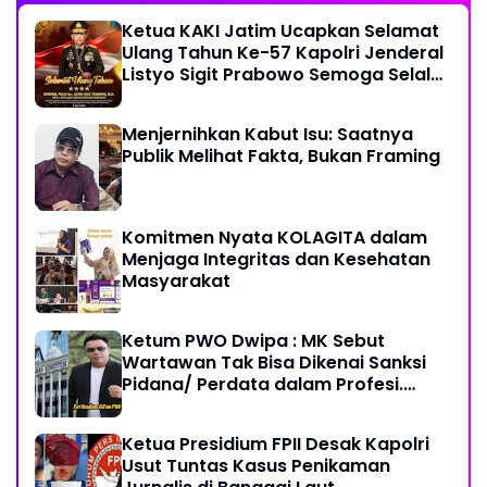
Ketua KAKI Jatim Ucapkan Selamat
Ulang Tahun Ke-57 Kapolri Jenderal
Listyo Sigit Prabowo Semoga Selalu
Sehat Sukses Berkah Umur
Menjernihkan Kabut Isu: Saatnya
Publik Melihat Fakta, Bukan Framing
Komitmen Nyata KOLAGITA dalam
Menjaga Integritas dan Kesehatan
Masyarakat
Ketum PWO Dwipa : MK Sebut
Wartawan Tak Bisa Dikenai Sanksi
Pidana/ Perdata dalam Profesi.
Aparat Hukum Diminta Patuhi
Ketua Presidium FPII Desak Kapolri
Usut Tuntas Kasus Penikaman