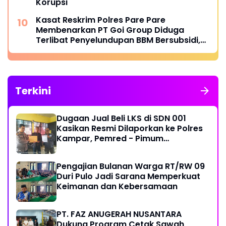
Korupsi
Kasat Reskrim Polres Pare Pare
Membenarkan PT Goi Group Diduga
Terlibat Penyelundupan BBM Bersubsidi,
Mobil Tangki Diamankan di Polres Pare
pare
Terkini
Dugaan Jual Beli LKS di SDN 001
Kasikan Resmi Dilaporkan ke Polres
Kampar, Pemred - Pimum
Metroterkini.id Desak Usut Kasus Ini
Pengajian Bulanan Warga RT/RW 09
Duri Pulo Jadi Sarana Memperkuat
Keimanan dan Kebersamaan
PT. FAZ ANUGERAH NUSANTARA
Dukung Program Cetak Sawah