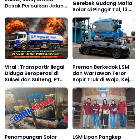
Gerebek Gudang Mafia
Desak Perbaikan Jalan
Solar di Pinggir Tol, 13
Nasional Pangkep–
Ton BBM Subsidi
Barru
Diamankan
Viral : Transportir Ilegal
Preman Berkedok LSM
Diduga Beroperasi di
dan Wartawan Teror
Sulsel dan Sulteng, PT
Sopir Truk di Wajo, Kejar
Sinar Halmas Perkasa
dan Palang Kendaraan
Disorot
Lalu Minta Rp3 Juta
Penampungan Solar
LSM Lipan Pangkep