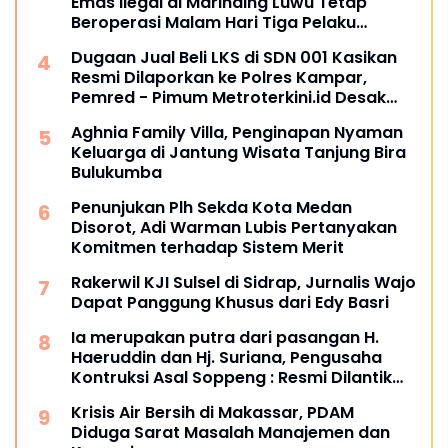
Emas Ilegal di Marinding Luwu Tetap
Beroperasi Malam Hari Tiga Pelaku
Terkesan Kebah Hukum
Dugaan Jual Beli LKS di SDN 001 Kasikan
Resmi Dilaporkan ke Polres Kampar,
Pemred - Pimum Metroterkini.id Desak
Usut Kasus Ini
Aghnia Family Villa, Penginapan Nyaman
Keluarga di Jantung Wisata Tanjung Bira
Bulukumba
Penunjukan Plh Sekda Kota Medan
Disorot, Adi Warman Lubis Pertanyakan
Komitmen terhadap Sistem Merit
Rakerwil KJI Sulsel di Sidrap, Jurnalis Wajo
Dapat Panggung Khusus dari Edy Basri
Ia merupakan putra dari pasangan H.
Haeruddin dan Hj. Suriana, Pengusaha
Kontruksi Asal Soppeng : Resmi Dilantik
Ketua BPC HIPMI Makassar
Krisis Air Bersih di Makassar, PDAM
Diduga Sarat Masalah Manajemen dan