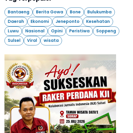
Bantaeng
Berita Gowa
Bone
Bulukumba
Daerah
Ekonomi
Jeneponto
Kesehatan
Luwu
Nasional
Opini
Peristiwa
Soppeng
Sulsel
Viral
wisata