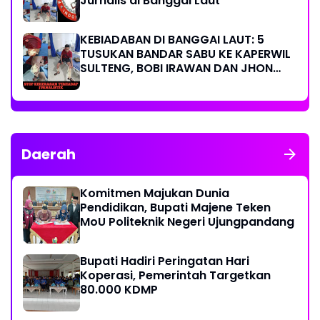
Jurnalis di Banggai Laut
KEBIADABAN DI BANGGAI LAUT: 5
TUSUKAN BANDAR SABU KE KAPERWIL
SULTENG, BOBI IRAWAN DAN JHON
PIMPINAN REDAKSI KOMPAK KECAM
KERAS KINERJA POLRI!
Daerah
Komitmen Majukan Dunia
Pendidikan, Bupati Majene Teken
MoU Politeknik Negeri Ujungpandang
Bupati Hadiri Peringatan Hari
Koperasi, Pemerintah Targetkan
80.000 KDMP