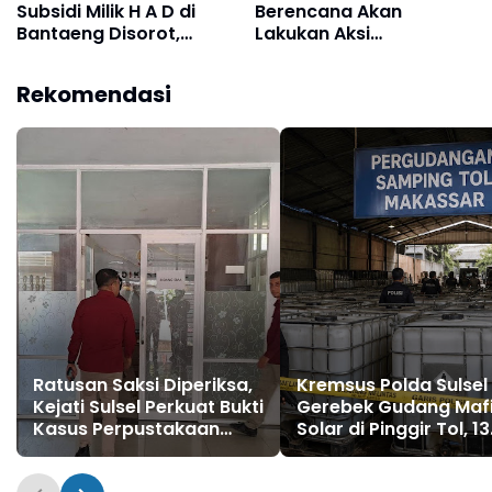
Subsidi Milik H A D di
Berencana Akan
Bantaeng Disorot,
Lakukan Aksi
Nelayan Keluhkan
Demontrasi Yang
Sulitnya Mendapat BBM
Keduakalinya, PT.
Rekomendasi
Murah
Semen Tonasa Tidak
Peka Dan Tidak Mampu
Membaca Situasi
Ratusan Saksi Diperiksa,
Kremsus Polda Sulsel
Kejati Sulsel Perkuat Bukti
Gerebek Gudang Maf
Kasus Perpustakaan
Solar di Pinggir Tol, 13
Digital
Ton BBM Subsidi
Diamankan