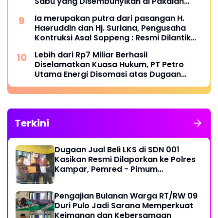
Sabu yang Disembunyikan di Pakaian
Dalam Pengunjung
Ia merupakan putra dari pasangan H.
Haeruddin dan Hj. Suriana, Pengusaha
Kontruksi Asal Soppeng : Resmi Dilantik
Ketua BPC HIPMI Makassar
Lebih dari Rp7 Miliar Berhasil
Diselamatkan Kuasa Hukum, PT Petro
Utama Energi Disomasi atas Dugaan
Wanprestasi Pembayaran Success Fee
Terkini
Dugaan Jual Beli LKS di SDN 001
Kasikan Resmi Dilaporkan ke Polres
Kampar, Pemred - Pimum
Metroterkini.id Desak Usut Kasus Ini
Pengajian Bulanan Warga RT/RW 09
Duri Pulo Jadi Sarana Memperkuat
Keimanan dan Kebersamaan