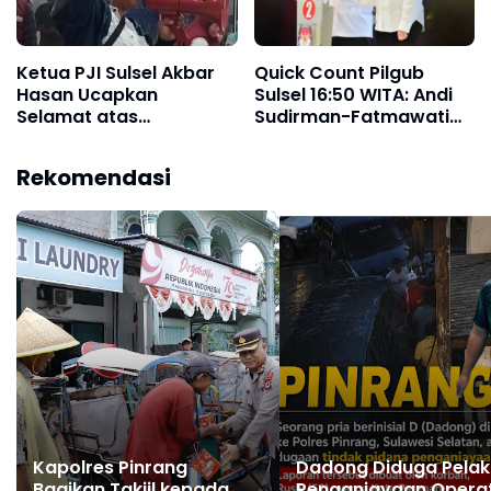
Ketua PJI Sulsel Akbar
Quick Count Pilgub
Hasan Ucapkan
Sulsel 16:50 WITA: Andi
Selamat atas
Sudirman-Fatmawati
Kemenangan Munafri
Ungguli Ramdhan-Azhar
Aripuddin-Mustika
Rekomendasi
Aliyah sebagai Wali
Kota Makassar
Kapolres Pinrang
Dadong Diduga Pelak
Bagikan Takjil kepada
Penganiayaan Opera