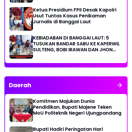
Ketua Presidium FPII Desak Kapolri
Usut Tuntas Kasus Penikaman
Jurnalis di Banggai Laut
KEBIADABAN DI BANGGAI LAUT: 5
TUSUKAN BANDAR SABU KE KAPERWIL
SULTENG, BOBI IRAWAN DAN JHON
PIMPINAN REDAKSI KOMPAK KECAM
KERAS KINERJA POLRI!
Daerah
Komitmen Majukan Dunia
Pendidikan, Bupati Majene Teken
MoU Politeknik Negeri Ujungpandang
Bupati Hadiri Peringatan Hari