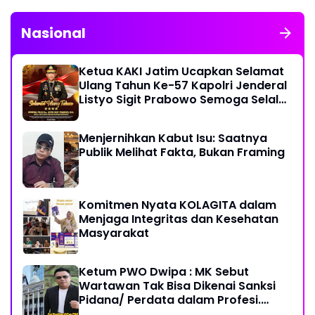
Nasional
Ketua KAKI Jatim Ucapkan Selamat
Ulang Tahun Ke-57 Kapolri Jenderal
Listyo Sigit Prabowo Semoga Selalu
Sehat Sukses Berkah Umur
Menjernihkan Kabut Isu: Saatnya
Publik Melihat Fakta, Bukan Framing
Komitmen Nyata KOLAGITA dalam
Menjaga Integritas dan Kesehatan
Masyarakat
Ketum PWO Dwipa : MK Sebut
Wartawan Tak Bisa Dikenai Sanksi
Pidana/ Perdata dalam Profesi.
Aparat Hukum Diminta Patuhi