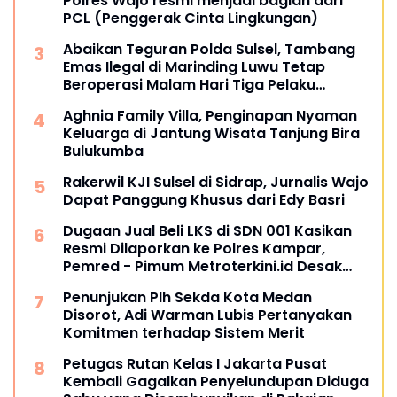
Polres Wajo resmi menjadi bagian dari
PCL (Penggerak Cinta Lingkungan)
Abaikan Teguran Polda Sulsel, Tambang
Emas Ilegal di Marinding Luwu Tetap
Beroperasi Malam Hari Tiga Pelaku
Terkesan Kebah Hukum
Aghnia Family Villa, Penginapan Nyaman
Keluarga di Jantung Wisata Tanjung Bira
Bulukumba
Rakerwil KJI Sulsel di Sidrap, Jurnalis Wajo
Dapat Panggung Khusus dari Edy Basri
Dugaan Jual Beli LKS di SDN 001 Kasikan
Resmi Dilaporkan ke Polres Kampar,
Pemred - Pimum Metroterkini.id Desak
Usut Kasus Ini
Penunjukan Plh Sekda Kota Medan
Disorot, Adi Warman Lubis Pertanyakan
Komitmen terhadap Sistem Merit
Petugas Rutan Kelas I Jakarta Pusat
Kembali Gagalkan Penyelundupan Diduga