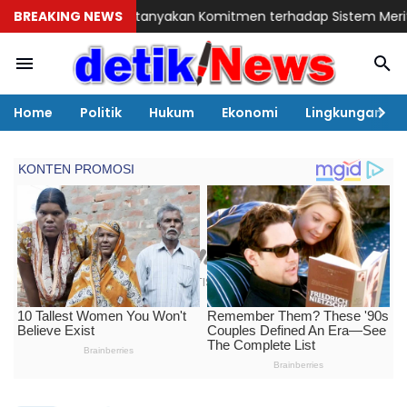
s Pertanyakan Komitmen terhadap Sistem Merit
BREAKING NEWS
Andi Rosman Te
Home
Politik
Hukum
Ekonomi
Lingkungan