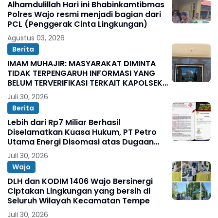
Alhamdulillah Hari ini Bhabinkamtibmas
Polres Wajo resmi menjadi bagian dari
PCL (Penggerak Cinta Lingkungan)
Agustus 03, 2026
Berita
IMAM MUHAJIR: MASYARAKAT DIMINTA
TIDAK TERPENGARUH INFORMASI YANG
BELUM TERVERIFIKASI TERKAIT KAPOLSEK
BOLO
Juli 30, 2026
Berita
Lebih dari Rp7 Miliar Berhasil
Diselamatkan Kuasa Hukum, PT Petro
Utama Energi Disomasi atas Dugaan
Wanprestasi Pembayaran Success Fee
Juli 30, 2026
Wajo
DLH dan KODIM 1406 Wajo Bersinergi
Ciptakan Lingkungan yang bersih di
Seluruh Wilayah Kecamatan Tempe
Juli 30, 2026