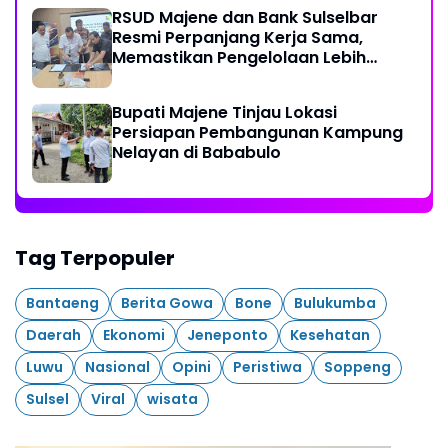
RSUD Majene dan Bank Sulselbar
Resmi Perpanjang Kerja Sama,
Memastikan Pengelolaan Lebih
Akuntabel
Bupati Majene Tinjau Lokasi
Persiapan Pembangunan Kampung
Nelayan di Bababulo
Tag Terpopuler
Bantaeng
Berita Gowa
Bone
Bulukumba
Daerah
Ekonomi
Jeneponto
Kesehatan
Luwu
Nasional
Opini
Peristiwa
Soppeng
Sulsel
Viral
wisata