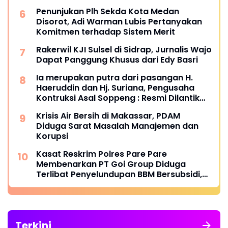
Penunjukan Plh Sekda Kota Medan
Disorot, Adi Warman Lubis Pertanyakan
Komitmen terhadap Sistem Merit
Rakerwil KJI Sulsel di Sidrap, Jurnalis Wajo
Dapat Panggung Khusus dari Edy Basri
Ia merupakan putra dari pasangan H.
Haeruddin dan Hj. Suriana, Pengusaha
Kontruksi Asal Soppeng : Resmi Dilantik
Ketua BPC HIPMI Makassar
Krisis Air Bersih di Makassar, PDAM
Diduga Sarat Masalah Manajemen dan
Korupsi
Kasat Reskrim Polres Pare Pare
Membenarkan PT Goi Group Diduga
Terlibat Penyelundupan BBM Bersubsidi,
Mobil Tangki Diamankan di Polres Pare
pare
Terkini