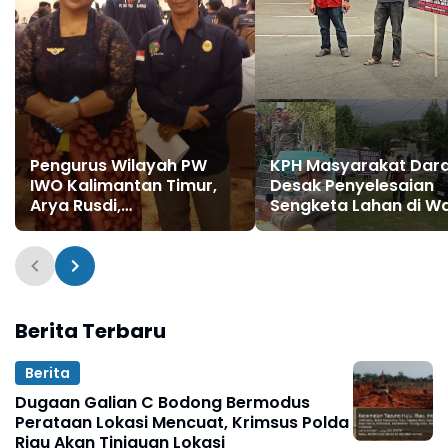
Pengurus Wilayah PW
KPH Masyarakat Dar
IWO Kalimantan Timur,
Desak Penyelesaian
Arya Rusdi,
Sengketa Lahan di Wa
Mengucapkan Terima
DPRD Janji Tindak Lan
Kasih kepada Sekjen Ibu
Aspirasi
Lia Natalia
Berita Terbaru
Berita
Dugaan Galian C Bodong Bermodus
Perataan Lokasi Mencuat, Krimsus Polda
Riau Akan Tinjauan Lokasi