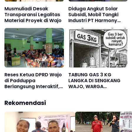
Musmuliadi Desak
Diduga Angkut Solar
Transparansi Legalitas
Subsidi, Mobil Tangki
Material Proyek di Wajo
Industri PT Harmony
Solusi Energi Disorot
Reses Ketua DPRD Wajo
TABUNG GAS 3 KG
di Padduppa
LANGKA DI SENGKANG
Berlangsung Interaktif,
WAJO, WARGA
Warga Sampaikan
KELUHKAN HARGA
Aspirasi Jalan,
MELONJAK
Rekomendasi
Drainase, hingga
Pelayanan Publik