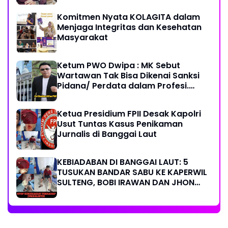
Komitmen Nyata KOLAGITA dalam
Menjaga Integritas dan Kesehatan
Masyarakat
Ketum PWO Dwipa : MK Sebut
Wartawan Tak Bisa Dikenai Sanksi
Pidana/ Perdata dalam Profesi.
Aparat Hukum Diminta Patuhi
Ketua Presidium FPII Desak Kapolri
Usut Tuntas Kasus Penikaman
Jurnalis di Banggai Laut
KEBIADABAN DI BANGGAI LAUT: 5
TUSUKAN BANDAR SABU KE KAPERWIL
SULTENG, BOBI IRAWAN DAN JHON
PIMPINAN REDAKSI KOMPAK KECAM
KERAS KINERJA POLRI!