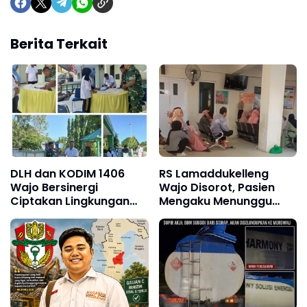
Berita Terkait
DLH dan KODIM 1406
RS Lamaddukelleng
Wajo Bersinergi
Wajo Disorot, Pasien
Ciptakan Lingkungan
Mengaku Menunggu
yang bersih di Seluruh
Obat Hingga Sore Hari
Wilayah Kecamatan
Tempe