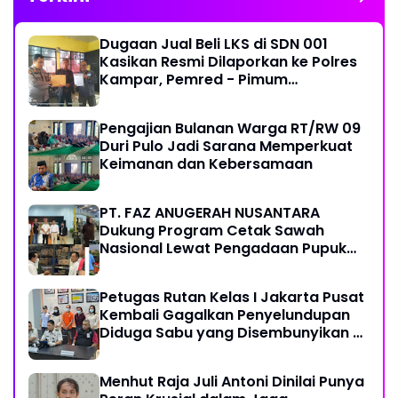
Dugaan Jual Beli LKS di SDN 001
Kasikan Resmi Dilaporkan ke Polres
Kampar, Pemred - Pimum
Metroterkini.id Desak Usut Kasus Ini
Pengajian Bulanan Warga RT/RW 09
Duri Pulo Jadi Sarana Memperkuat
Keimanan dan Kebersamaan
PT. FAZ ANUGERAH NUSANTARA
Dukung Program Cetak Sawah
Nasional Lewat Pengadaan Pupuk
dan Pestisida
Petugas Rutan Kelas I Jakarta Pusat
Kembali Gagalkan Penyelundupan
Diduga Sabu yang Disembunyikan di
Pakaian Dalam Pengunjung
Menhut Raja Juli Antoni Dinilai Punya