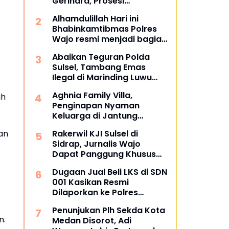
Gerindra, Prosesi
Pengukuhan Dipimpin
Alhamdulillah Hari ini
Langsung Sufmi Dasco
Bhabinkamtibmas Polres
Ahmad.
Wajo resmi menjadi bagian
dari PCL (Penggerak Cinta
Abaikan Teguran Polda
Lingkungan)
Sulsel, Tambang Emas
Ilegal di Marinding Luwu
Tetap Beroperasi Malam
Aghnia Family Villa,
ah
Hari Tiga Pelaku Terkesan
Penginapan Nyaman
Kebah Hukum
Keluarga di Jantung
Wisata Tanjung Bira
Rakerwil KJI Sulsel di
an
Bulukumba
Sidrap, Jurnalis Wajo
Dapat Panggung Khusus
dari Edy Basri
Dugaan Jual Beli LKS di SDN
001 Kasikan Resmi
Dilaporkan ke Polres
Kampar, Pemred - Pimum
Penunjukan Plh Sekda Kota
Metroterkini.id Desak Usut
n.
Medan Disorot, Adi
Kasus Ini