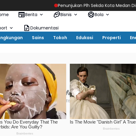
Penunjukan Plh Sekda Kota Medan Disorot, Adi Warman
ome
Berita
Bisnis
Bola
port
Dokumentasi
ingkungan
Sains
Tokoh
Edukasi
Properti
En