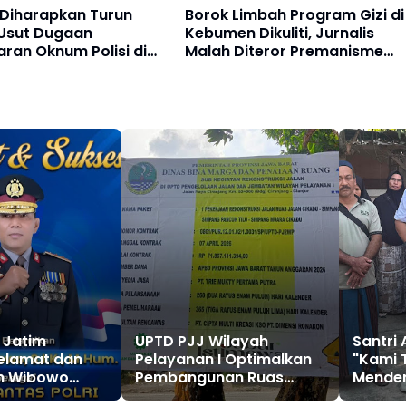
Diharapkan Turun
Borok Limbah Program Gizi di
Usut Dugaan
Kebumen Dikuliti, Jurnalis
ran Oknum Polisi di
Malah Diteror Premanisme
Digital
 Jatim
UPTD PJJ Wilayah
Santri
elamat dan
Pelayanan I Optimalkan
"Kami T
en Wibowo
Pembangunan Ruas
Menden
njadi
Cikadu–Simpang Pancuh
Mengal