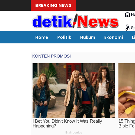
BREAKING NEWS
H
S
Home
Politik
Hukum
Ekonomi
L