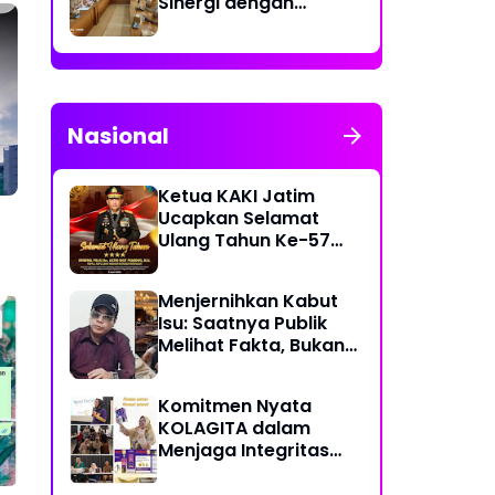
Sinergi dengan
Kecamatan Cakung
untuk Perkuat
Publikasi Informasi
Publik
Nasional
Ketua KAKI Jatim
Ucapkan Selamat
Ulang Tahun Ke-57
Kapolri Jenderal
Listyo Sigit Prabowo
Menjernihkan Kabut
Semoga Selalu Sehat
Isu: Saatnya Publik
Sukses Berkah Umur
Melihat Fakta, Bukan
Framing
Komitmen Nyata
KOLAGITA dalam
Menjaga Integritas
dan Kesehatan
Masyarakat