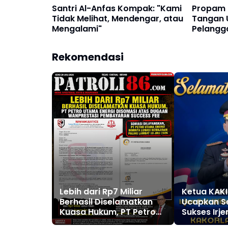
Santri Al-Anfas Kompak: "Kami
Propam 
Tidak Melihat, Mendengar, atau
Tangan 
Mengalami"
Pelangga
Kolaka
Rekomendasi
Lebih dari Rp7 Miliar
Ketua KAKI
Berhasil Diselamatkan
Ucapkan S
Kuasa Hukum, PT Petro
Sukses Irj
Utama Energi Disomasi
Dilantik Me