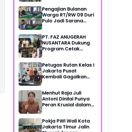
Pemred - Pimum
Pengajian Bulanan
Metroterkini.id Desak
Warga RT/RW 09 Duri
Usut Kasus Ini
Pulo Jadi Sarana
Memperkuat
Keimanan dan
PT. FAZ ANUGERAH
Kebersamaan
NUSANTARA Dukung
Program Cetak
Sawah Nasional Lewat
Pengadaan Pupuk dan
Petugas Rutan Kelas I
Pestisida
Jakarta Pusat
Kembali Gagalkan
Penyelundupan
Diduga Sabu yang
Menhut Raja Juli
Disembunyikan di
Antoni Dinilai Punya
Pakaian Dalam
Peran Krusial dalam
Pengunjung
Jaga Kredibilitas
Perdagangan Karbon
Pokja PWI Wali Kota
Hutan
Jakarta Timur Jalin