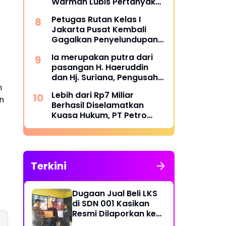
Warman Lubis Pertanyakan
Komitmen terhadap Sistem
Petugas Rutan Kelas I
Merit
Jakarta Pusat Kembali
Gagalkan Penyelundupan
Diduga Sabu yang
Ia merupakan putra dari
Disembunyikan di Pakaian
pasangan H. Haeruddin
Dalam Pengunjung
dan Hj. Suriana, Pengusaha
Kontruksi Asal Soppeng :
n
Lebih dari Rp7 Miliar
Resmi Dilantik Ketua BPC
n
Berhasil Diselamatkan
HIPMI Makassar
Kuasa Hukum, PT Petro
Utama Energi Disomasi
atas Dugaan Wanprestasi
Pembayaran Success Fee
Terkini
Dugaan Jual Beli LKS
di SDN 001 Kasikan
Resmi Dilaporkan ke
Polres Kampar,