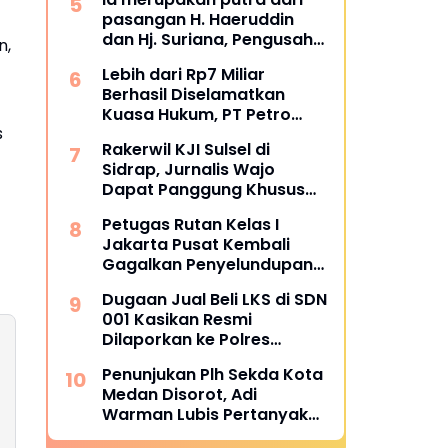
Bulukumba
pasangan H. Haeruddin
dan Hj. Suriana, Pengusaha
n,
Kontruksi Asal Soppeng :
Lebih dari Rp7 Miliar
Resmi Dilantik Ketua BPC
Berhasil Diselamatkan
HIPMI Makassar
Kuasa Hukum, PT Petro
s
Utama Energi Disomasi
Rakerwil KJI Sulsel di
atas Dugaan Wanprestasi
Sidrap, Jurnalis Wajo
Pembayaran Success Fee
Dapat Panggung Khusus
dari Edy Basri
Petugas Rutan Kelas I
Jakarta Pusat Kembali
Gagalkan Penyelundupan
Diduga Sabu yang
Dugaan Jual Beli LKS di SDN
Disembunyikan di Pakaian
001 Kasikan Resmi
Dalam Pengunjung
Dilaporkan ke Polres
Kampar, Pemred - Pimum
Penunjukan Plh Sekda Kota
Metroterkini.id Desak Usut
Medan Disorot, Adi
Kasus Ini
Warman Lubis Pertanyakan
Komitmen terhadap Sistem