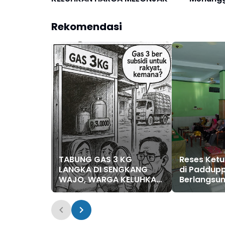
Hari
Rekomendasi
TABUNG GAS 3 KG
Reses Ket
LANGKA DI SENGKANG
di Paddup
WAJO, WARGA KELUHKAN
Berlangsung
HARGA MELONJAK
Warga Sa
Aspirasi Ja
hingga Pel