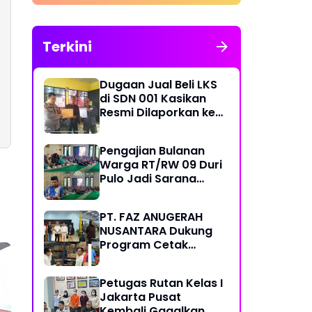
Merit
Terkini
Dugaan Jual Beli LKS
di SDN 001 Kasikan
Resmi Dilaporkan ke
Polres Kampar,
Pemred - Pimum
Pengajian Bulanan
Metroterkini.id Desak
Warga RT/RW 09 Duri
Usut Kasus Ini
Pulo Jadi Sarana
Memperkuat
Keimanan dan
PT. FAZ ANUGERAH
Kebersamaan
NUSANTARA Dukung
Program Cetak
Sawah Nasional Lewat
Pengadaan Pupuk dan
Petugas Rutan Kelas I
Pestisida
Jakarta Pusat
Kembali Gagalkan