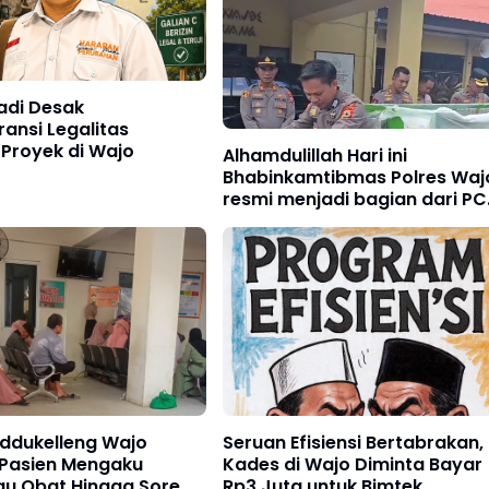
adi Desak
ansi Legalitas
 Proyek di Wajo
Alhamdulillah Hari ini
Bhabinkamtibmas Polres Waj
resmi menjadi bagian dari PC
(Penggerak Cinta Lingkungan
ddukelleng Wajo
Seruan Efisiensi Bertabrakan,
 Pasien Mengaku
Kades di Wajo Diminta Bayar
u Obat Hingga Sore
Rp3 Juta untuk Bimtek