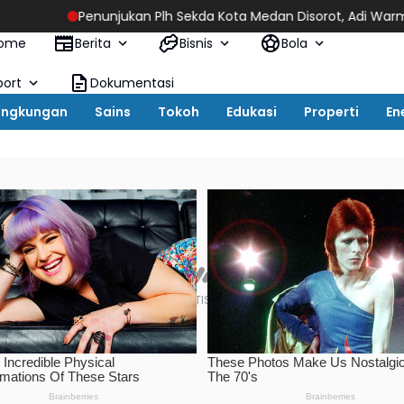
jukan Plh Sekda Kota Medan Disorot, Adi Warman Lubis Pertany
ome
Berita
Bisnis
Bola
port
Dokumentasi
ingkungan
Sains
Tokoh
Edukasi
Properti
En