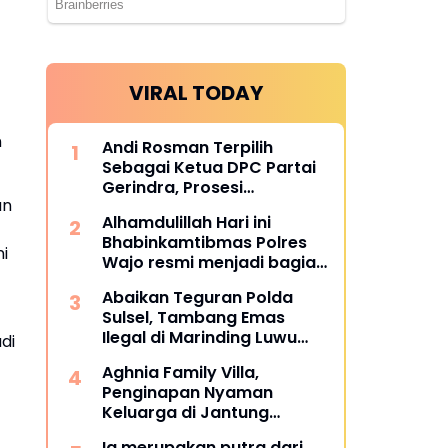
VIRAL TODAY
n
Andi Rosman Terpilih
Sebagai Ketua DPC Partai
Gerindra, Prosesi
an
Pengukuhan Dipimpin
Alhamdulillah Hari ini
Langsung Sufmi Dasco
Bhabinkamtibmas Polres
Ahmad.
ni
Wajo resmi menjadi bagian
dari PCL (Penggerak Cinta
Abaikan Teguran Polda
Lingkungan)
Sulsel, Tambang Emas
Ilegal di Marinding Luwu
di
Tetap Beroperasi Malam
Aghnia Family Villa,
Hari Tiga Pelaku Terkesan
Penginapan Nyaman
Kebah Hukum
Keluarga di Jantung
Wisata Tanjung Bira
Ia merupakan putra dari