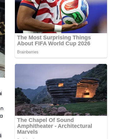
i
an
da
i