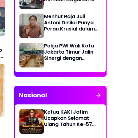
Penyelundupan
Diduga Sabu yang
Menhut Raja Juli
Disembunyikan di
Antoni Dinilai Punya
Pakaian Dalam
Peran Krusial dalam
Pengunjung
Jaga Kredibilitas
Perdagangan Karbon
Pokja PWI Wali Kota
Hutan
o
Jakarta Timur Jalin
L
Sinergi dengan
)
Kecamatan Cakung
untuk Perkuat
Publikasi Informasi
Publik
Nasional
Ketua KAKI Jatim
Ucapkan Selamat
Ulang Tahun Ke-57
Kapolri Jenderal
Listyo Sigit Prabowo