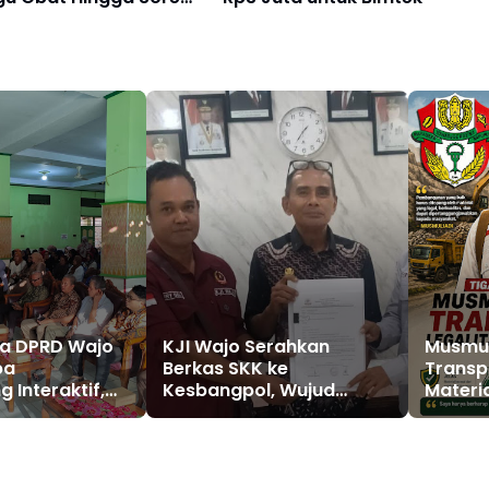
ua DPRD Wajo
KJI Wajo Serahkan
Musmul
pa
Berkas SKK ke
Transp
 Interaktif,
Kesbangpol, Wujud
Materi
mpaikan
Tertib Administrasi
lan, Drainase,
Organisasi
ayanan Publik