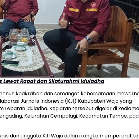
is Lewat Rapat dan Silaturahmi Iduladha
a penuh keakraban dan semangat kebersamaan mewarna
laborasi Jurnalis Indonesia (KJI) Kabupaten Wajo yang
ebaran Iduladha. Kegiatan tersebut digelar di kediam
Sawerigading, Kelurahan Cempalagi, Kecamatan Tempe, pa
urus dan anggota KJI Wajo dalam rangka mempererat tal