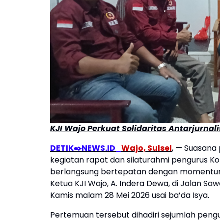
KJI Wajo Perkuat Solidaritas Antarjurnal
DETIK✒️NEWS.ID_
Wajo, Sulsel
, — Suasan
kegiatan rapat dan silaturahmi pengurus Ko
berlangsung bertepatan dengan momentum L
Ketua KJI Wajo, A. Indera Dewa, di Jalan 
Kamis malam 28 Mei 2026 usai ba’da Isya.
Pertemuan tersebut dihadiri sejumlah peng