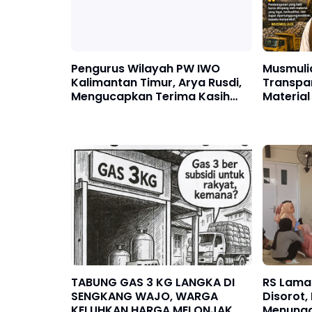
Pengurus Wilayah PW IWO
Musmuli
Kalimantan Timur, Arya Rusdi,
Transpar
Mengucapkan Terima Kasih
Material
kepada Sekjen Ibu Lia Natalia
TABUNG GAS 3 KG LANGKA DI
RS Lama
SENGKANG WAJO, WARGA
Disorot,
KELUHKAN HARGA MELONJAK
Menungg