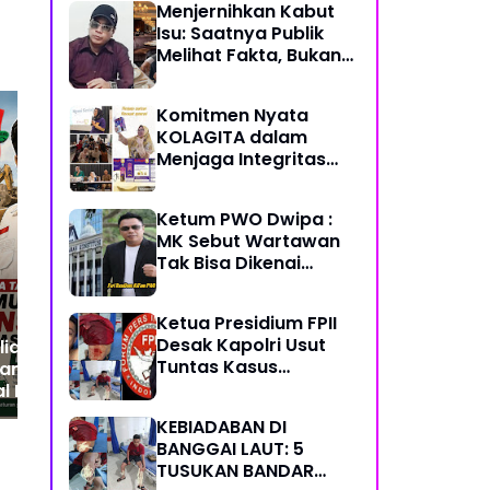
Menjernihkan Kabut
Semoga Selalu Sehat
Isu: Saatnya Publik
Sukses Berkah Umur
Melihat Fakta, Bukan
Framing
Komitmen Nyata
KOLAGITA dalam
Menjaga Integritas
dan Kesehatan
Seruan Efisiensi
Did
Masyarakat
Bertabrakan, Kades di
Sub
Ketum PWO Dwipa :
Wajo Diminta Bayar Rp3
Ind
MK Sebut Wartawan
Juta untuk Bimtek
Sol
Tak Bisa Dikenai
Sanksi Pidana/
Perdata dalam
Ketua Presidium FPII
Profesi. Aparat Hukum
Desak Kapolri Usut
iadi Desak
Diminta Patuhi
Tuntas Kasus
aransi Legalitas
Penikaman Jurnalis di
al Proyek di Wajo
Banggai Laut
KEBIADABAN DI
BANGGAI LAUT: 5
TUSUKAN BANDAR