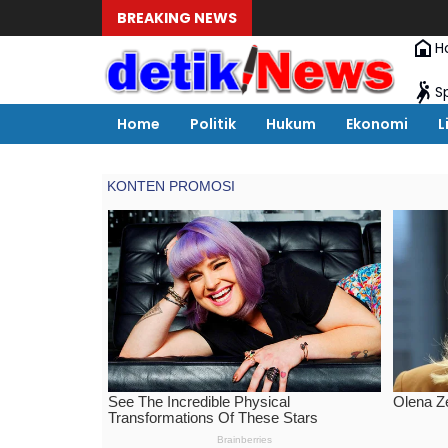
BREAKING NEWS
Dugaan 
H
S
Home
Politik
Hukum
Ekonomi
L