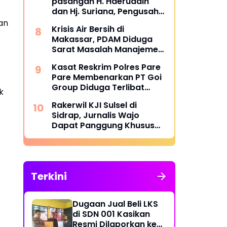
pasangan H. Haeruddin
dan Hj. Suriana, Pengusaha
Kontruksi Asal Soppeng :
ran
Krisis Air Bersih di
Resmi Dilantik Ketua BPC
Makassar, PDAM Diduga
HIPMI Makassar
Sarat Masalah Manajemen
dan Korupsi
Kasat Reskrim Polres Pare
Pare Membenarkan PT Goi
Group Diduga Terlibat
k
Penyelundupan BBM
Rakerwil KJI Sulsel di
Bersubsidi, Mobil Tangki
Sidrap, Jurnalis Wajo
Diamankan di Polres Pare
Dapat Panggung Khusus
pare
dari Edy Basri
Terkini
Dugaan Jual Beli LKS
di SDN 001 Kasikan
Resmi Dilaporkan ke