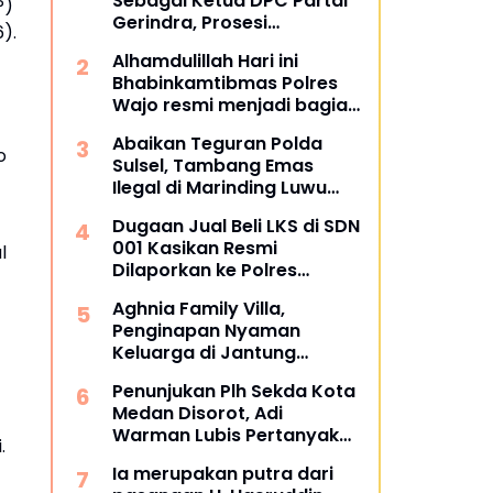
Sebagai Ketua DPC Partai
P)
Gerindra, Prosesi
).
Pengukuhan Dipimpin
Alhamdulillah Hari ini
Langsung Sufmi Dasco
Bhabinkamtibmas Polres
Ahmad.
Wajo resmi menjadi bagian
dari PCL (Penggerak Cinta
Abaikan Teguran Polda
Lingkungan)
o
Sulsel, Tambang Emas
Ilegal di Marinding Luwu
Tetap Beroperasi Malam
Dugaan Jual Beli LKS di SDN
Hari Tiga Pelaku Terkesan
001 Kasikan Resmi
l
Kebah Hukum
Dilaporkan ke Polres
Kampar, Pemred - Pimum
Aghnia Family Villa,
Metroterkini.id Desak Usut
Penginapan Nyaman
Kasus Ini
Keluarga di Jantung
Wisata Tanjung Bira
Penunjukan Plh Sekda Kota
Bulukumba
Medan Disorot, Adi
Warman Lubis Pertanyakan
.
Komitmen terhadap Sistem
Ia merupakan putra dari
Merit