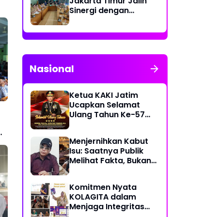
Jakarta Timur Jalin
Sinergi dengan
Kecamatan Cakung
untuk Perkuat
Publikasi Informasi
Publik
Nasional
Ketua KAKI Jatim
Ucapkan Selamat
Ulang Tahun Ke-57
Kapolri Jenderal
Listyo Sigit Prabowo
Menjernihkan Kabut
Semoga Selalu Sehat
Isu: Saatnya Publik
Sukses Berkah Umur
Melihat Fakta, Bukan
Framing
Komitmen Nyata
KOLAGITA dalam
Menjaga Integritas
dan Kesehatan