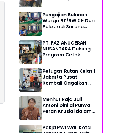
Polres Kampar,
Pemred - Pimum
Pengajian Bulanan
Metroterkini.id Desak
Warga RT/RW 09 Duri
Usut Kasus Ini
Pulo Jadi Sarana
Memperkuat
Keimanan dan
PT. FAZ ANUGERAH
Kebersamaan
NUSANTARA Dukung
Program Cetak
Sawah Nasional Lewat
Pengadaan Pupuk dan
Petugas Rutan Kelas I
Pestisida
Jakarta Pusat
Kembali Gagalkan
Penyelundupan
Diduga Sabu yang
Menhut Raja Juli
Disembunyikan di
Antoni Dinilai Punya
Pakaian Dalam
Peran Krusial dalam
Pengunjung
Jaga Kredibilitas
Perdagangan Karbon
Pokja PWI Wali Kota
Hutan