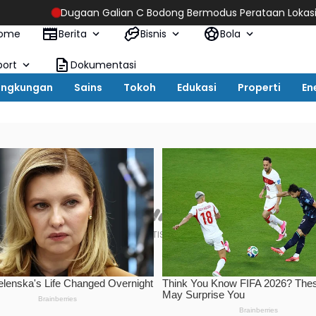
Galian C Bodong Bermodus Perataan Lokasi Mencuat, Krimsus Po
ome
Berita
Bisnis
Bola
port
Dokumentasi
ingkungan
Sains
Tokoh
Edukasi
Properti
En