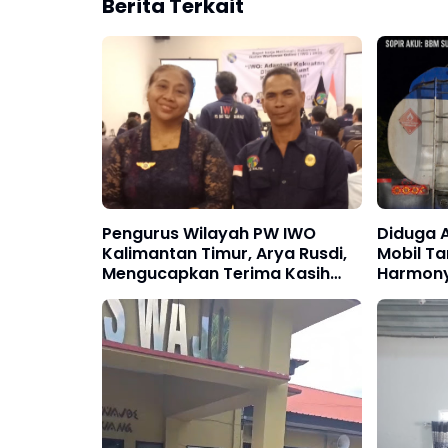
Berita Terkait
Pengurus Wilayah PW IWO
Diduga A
Kalimantan Timur, Arya Rusdi,
Mobil Ta
Mengucapkan Terima Kasih
Harmony 
kepada Sekjen Ibu Lia Natalia