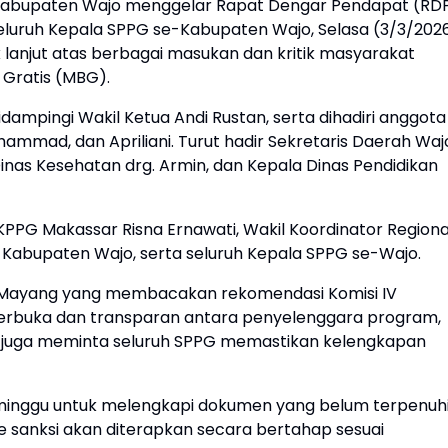
 Kabupaten Wajo menggelar Rapat Dengar Pendapat (RD
luruh Kepala SPPG se-Kabupaten Wajo, Selasa (3/3/2026
 lanjut atas berbagai masukan dan kritik masyarakat
 Gratis (MBG).
idampingi Wakil Ketua Andi Rustan, serta dihadiri anggota
hammad, dan Apriliani. Turut hadir Sekretaris Daerah Waj
inas Kesehatan drg. Armin, dan Kepala Dinas Pendidikan
 KPPG Makassar Risna Ernawati, Wakil Koordinator Regiona
PI Kabupaten Wajo, serta seluruh Kepala SPPG se-Wajo.
 D Mayang yang membacakan rekomendasi Komisi IV
erbuka dan transparan antara penyelenggara program,
 juga meminta seluruh SPPG memastikan kelengkapan
minggu untuk melengkapi dokumen yang belum terpenuhi
 sanksi akan diterapkan secara bertahap sesuai