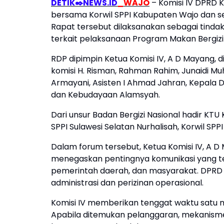
DETIK✒️NEWS.ID
_WAJO
– Komisi IV DPRD
bersama Korwil SPPI Kabupaten Wajo dan se
Rapat tersebut dilaksanakan sebagai tindak
terkait pelaksanaan Program Makan Bergizi
RDP dipimpin Ketua Komisi IV, A D Mayang, d
komisi H. Risman, Rahman Rahim, Junaidi Mu
Armayani, Asisten I Ahmad Jahran, Kepala D
dan Kebudayaan Alamsyah.
Dari unsur Badan Bergizi Nasional hadir KTU
SPPI Sulawesi Selatan Nurhalisah, Korwil SP
Dalam forum tersebut, Ketua Komisi IV, A
menegaskan pentingnya komunikasi yang t
pemerintah daerah, dan masyarakat. DPRD
administrasi dan perizinan operasional.
Komisi IV memberikan tenggat waktu satu 
Apabila ditemukan pelanggaran, mekanisme