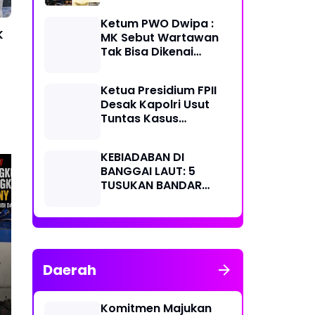
Masyarakat
Ketum PWO Dwipa :
K
MK Sebut Wartawan
Tak Bisa Dikenai
Sanksi Pidana/
Perdata dalam
Ketua Presidium FPII
Profesi. Aparat Hukum
Desak Kapolri Usut
Diminta Patuhi
Tuntas Kasus
Penikaman Jurnalis di
Banggai Laut
KEBIADABAN DI
BANGGAI LAUT: 5
TUSUKAN BANDAR
SABU KE KAPERWIL
SULTENG, BOBI IRAWAN
Alhamdulillah Hari ini
RS
DAN JHON PIMPINAN
Bhabinkamtibmas Polres
Dis
REDAKSI KOMPAK
Wajo resmi menjadi
Me
KECAM KERAS KINERJA
bagian dari PCL
Sor
Daerah
POLRI!
(Penggerak Cinta
Lingkungan)
Komitmen Majukan