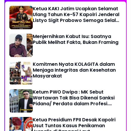
Ketua KAKI Jatim Ucapkan Selamat
Ulang Tahun Ke-57 Kapolri Jenderal
Listyo Sigit Prabowo Semoga Selalu
Sehat Sukses Berkah Umur
Menjernihkan Kabut Isu: Saatnya
Publik Melihat Fakta, Bukan Framing
Komitmen Nyata KOLAGITA dalam
Menjaga Integritas dan Kesehatan
Masyarakat
Ketum PWO Dwipa : MK Sebut
Wartawan Tak Bisa Dikenai Sanksi
Pidana/ Perdata dalam Profesi.
Aparat Hukum Diminta Patuhi
Ketua Presidium FPII Desak Kapolri
Usut Tuntas Kasus Penikaman