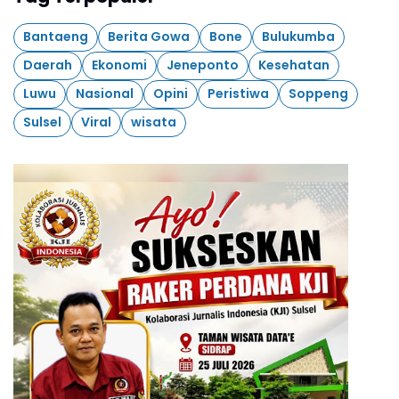
Bantaeng
Berita Gowa
Bone
Bulukumba
Daerah
Ekonomi
Jeneponto
Kesehatan
Luwu
Nasional
Opini
Peristiwa
Soppeng
Sulsel
Viral
wisata