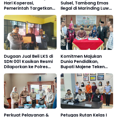
Hari Koperasi,
Sulsel, Tambang Emas
Pemerintah Targetkan
Ilegal di Marinding Luwu
80.000 KDMP
Tetap Beroperasi
Malam Hari Tiga Pelaku
Terkesan Kebah Hukum
Dugaan Jual Beli LKS di
Komitmen Majukan
SDN 001 Kasikan Resmi
Dunia Pendidikan,
Dilaporkan ke Polres
Bupati Majene Teken
Kampar, Pemred -
MoU Politeknik Negeri
Pimum Metroterkini.id
Ujungpandang
Desak Usut Kasus Ini
Perkuat Pelayanan &
Petugas Rutan Kelas I