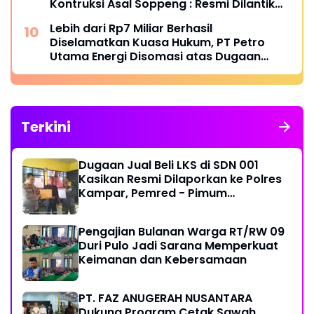
Kontruksi Asal Soppeng : Resmi Dilantik
Ketua BPC HIPMI Makassar
Lebih dari Rp7 Miliar Berhasil
Diselamatkan Kuasa Hukum, PT Petro
Utama Energi Disomasi atas Dugaan
Wanprestasi Pembayaran Success Fee
Terkini
Dugaan Jual Beli LKS di SDN 001
Kasikan Resmi Dilaporkan ke Polres
Kampar, Pemred - Pimum
Metroterkini.id Desak Usut Kasus Ini
Pengajian Bulanan Warga RT/RW 09
Duri Pulo Jadi Sarana Memperkuat
Keimanan dan Kebersamaan
PT. FAZ ANUGERAH NUSANTARA
Dukung Program Cetak Sawah