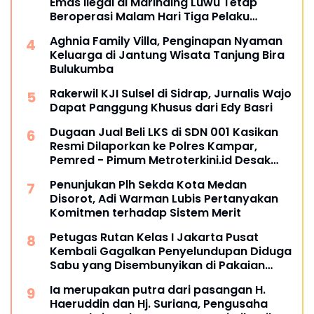
Emas Ilegal di Marinding Luwu Tetap
Beroperasi Malam Hari Tiga Pelaku
Terkesan Kebah Hukum
Aghnia Family Villa, Penginapan Nyaman
Keluarga di Jantung Wisata Tanjung Bira
Bulukumba
Rakerwil KJI Sulsel di Sidrap, Jurnalis Wajo
Dapat Panggung Khusus dari Edy Basri
Dugaan Jual Beli LKS di SDN 001 Kasikan
Resmi Dilaporkan ke Polres Kampar,
Pemred - Pimum Metroterkini.id Desak
Usut Kasus Ini
Penunjukan Plh Sekda Kota Medan
Disorot, Adi Warman Lubis Pertanyakan
Komitmen terhadap Sistem Merit
Petugas Rutan Kelas I Jakarta Pusat
Kembali Gagalkan Penyelundupan Diduga
Sabu yang Disembunyikan di Pakaian
Dalam Pengunjung
Ia merupakan putra dari pasangan H.
Haeruddin dan Hj. Suriana, Pengusaha