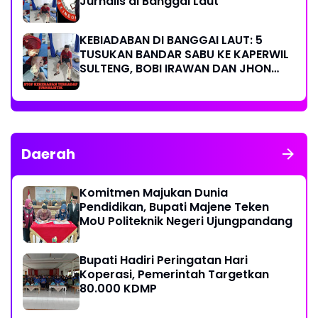
Jurnalis di Banggai Laut
KEBIADABAN DI BANGGAI LAUT: 5
TUSUKAN BANDAR SABU KE KAPERWIL
SULTENG, BOBI IRAWAN DAN JHON
PIMPINAN REDAKSI KOMPAK KECAM
KERAS KINERJA POLRI!
Daerah
Komitmen Majukan Dunia
Pendidikan, Bupati Majene Teken
MoU Politeknik Negeri Ujungpandang
Bupati Hadiri Peringatan Hari
Koperasi, Pemerintah Targetkan
80.000 KDMP