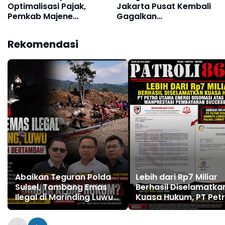
Optimalisasi Pajak,
Jakarta Pusat Kembali
Pemkab Majene
Gagalkan
Tandatangani MoU dan
Penyelundupan Diduga
PKS dengan Kantor
Sabu yang
Rekomendasi
Pertanahan
Disembunyikan di
Pakaian Dalam
Pengunjung
Abaikan Teguran Polda
Lebih dari Rp7 Miliar
Sulsel, Tambang Emas
Berhasil Diselamatka
Ilegal di Marinding Luwu
Kuasa Hukum, PT Pet
Tetap Beroperasi Malam
Utama Energi Disoma
Hari Tiga Pelaku
atas Dugaan