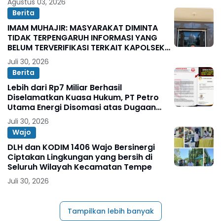
Agustus 03, 2026
Berita
IMAM MUHAJIR: MASYARAKAT DIMINTA
TIDAK TERPENGARUH INFORMASI YANG
BELUM TERVERIFIKASI TERKAIT KAPOLSEK
BOLO
Juli 30, 2026
Berita
Lebih dari Rp7 Miliar Berhasil
Diselamatkan Kuasa Hukum, PT Petro
Utama Energi Disomasi atas Dugaan
Wanprestasi Pembayaran Success Fee
Juli 30, 2026
Wajo
DLH dan KODIM 1406 Wajo Bersinergi
Ciptakan Lingkungan yang bersih di
Seluruh Wilayah Kecamatan Tempe
Juli 30, 2026
Tampilkan lebih banyak