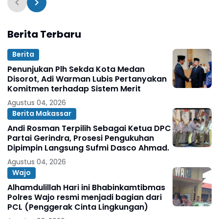
Terkesan Kebah Hukum
Wanprestasi
Pembayaran Succes
Fee
Berita Terbaru
Berita
Penunjukan Plh Sekda Kota Medan
Disorot, Adi Warman Lubis Pertanyakan
Komitmen terhadap Sistem Merit
Agustus 04, 2026
Berita Makassar
Andi Rosman Terpilih Sebagai Ketua DPC
Partai Gerindra, Prosesi Pengukuhan
Dipimpin Langsung Sufmi Dasco Ahmad.
Agustus 04, 2026
Wajo
Alhamdulillah Hari ini Bhabinkamtibmas
Polres Wajo resmi menjadi bagian dari
PCL (Penggerak Cinta Lingkungan)