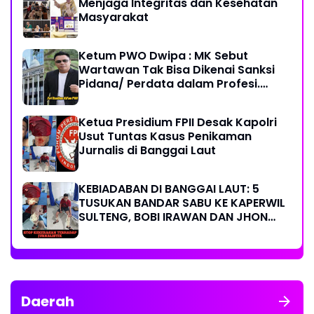
Menjaga Integritas dan Kesehatan
Masyarakat
Ketum PWO Dwipa : MK Sebut
Wartawan Tak Bisa Dikenai Sanksi
Pidana/ Perdata dalam Profesi.
Aparat Hukum Diminta Patuhi
Ketua Presidium FPII Desak Kapolri
Usut Tuntas Kasus Penikaman
Jurnalis di Banggai Laut
KEBIADABAN DI BANGGAI LAUT: 5
TUSUKAN BANDAR SABU KE KAPERWIL
SULTENG, BOBI IRAWAN DAN JHON
PIMPINAN REDAKSI KOMPAK KECAM
KERAS KINERJA POLRI!
Daerah