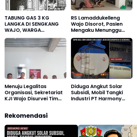
TABUNG GAS 3 KG
RS Lamaddukelleng
LANGKA DI SENGKANG
Wajo Disorot, Pasien
WAJO, WARGA
Mengaku Menunggu
KELUHKAN HARGA
Obat Hingga Sore Hari
MELONJAK
Menuju Legalitas
Diduga Angkut Solar
Organisasi, Sekretariat
Subsidi, Mobil Tangki
KJI Wajo Disurvei Tim
Industri PT Harmony
Kesbangpol
Solusi Energi Disorot
Rekomendasi