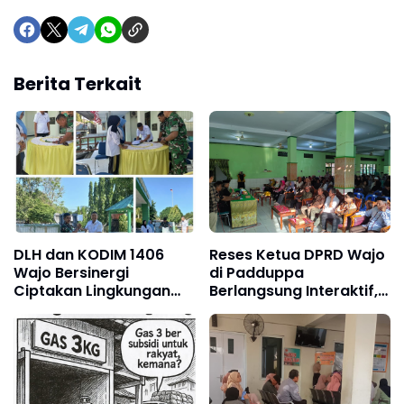
Berita Terkait
DLH dan KODIM 1406
Reses Ketua DPRD Wajo
Wajo Bersinergi
di Padduppa
Ciptakan Lingkungan
Berlangsung Interaktif,
yang bersih di Seluruh
Warga Sampaikan
Wilayah Kecamatan
Aspirasi Jalan,
Tempe
Drainase, hingga
Pelayanan Publik