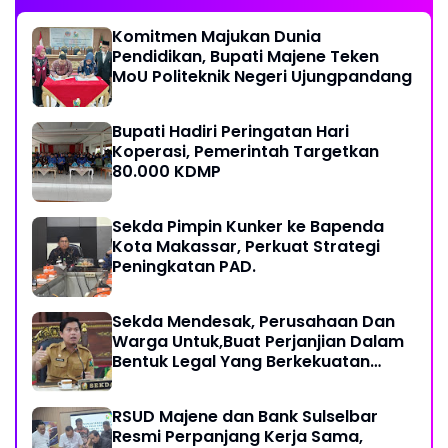
Komitmen Majukan Dunia
Pendidikan, Bupati Majene Teken
MoU Politeknik Negeri Ujungpandang
Bupati Hadiri Peringatan Hari
Koperasi, Pemerintah Targetkan
80.000 KDMP
Sekda Pimpin Kunker ke Bapenda
Kota Makassar, Perkuat Strategi
Peningkatan PAD.
Sekda Mendesak, Perusahaan Dan
Warga Untuk,Buat Perjanjian Dalam
Bentuk Legal Yang Berkekuatan
Hukum
RSUD Majene dan Bank Sulselbar
Resmi Perpanjang Kerja Sama,