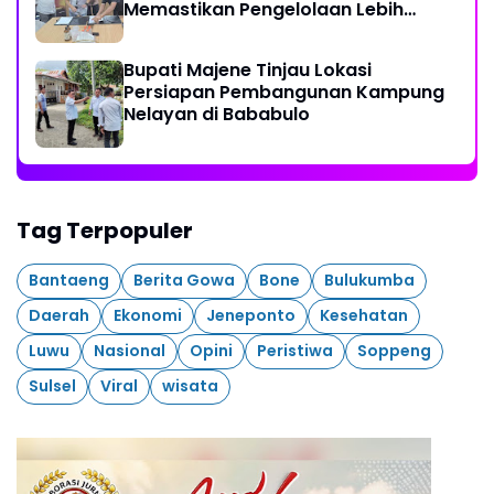
Memastikan Pengelolaan Lebih
Akuntabel
Bupati Majene Tinjau Lokasi
Persiapan Pembangunan Kampung
Nelayan di Bababulo
Tag Terpopuler
Bantaeng
Berita Gowa
Bone
Bulukumba
Daerah
Ekonomi
Jeneponto
Kesehatan
Luwu
Nasional
Opini
Peristiwa
Soppeng
Sulsel
Viral
wisata