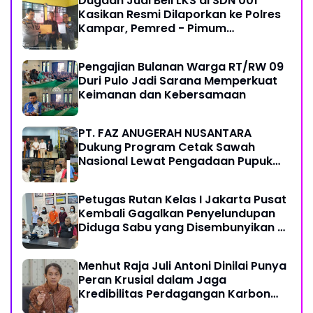
Dugaan Jual Beli LKS di SDN 001
Kasikan Resmi Dilaporkan ke Polres
Kampar, Pemred - Pimum
Metroterkini.id Desak Usut Kasus Ini
Pengajian Bulanan Warga RT/RW 09
Duri Pulo Jadi Sarana Memperkuat
Keimanan dan Kebersamaan
PT. FAZ ANUGERAH NUSANTARA
Dukung Program Cetak Sawah
Nasional Lewat Pengadaan Pupuk
dan Pestisida
Petugas Rutan Kelas I Jakarta Pusat
Kembali Gagalkan Penyelundupan
Diduga Sabu yang Disembunyikan di
Pakaian Dalam Pengunjung
Menhut Raja Juli Antoni Dinilai Punya
Peran Krusial dalam Jaga
Kredibilitas Perdagangan Karbon
Hutan