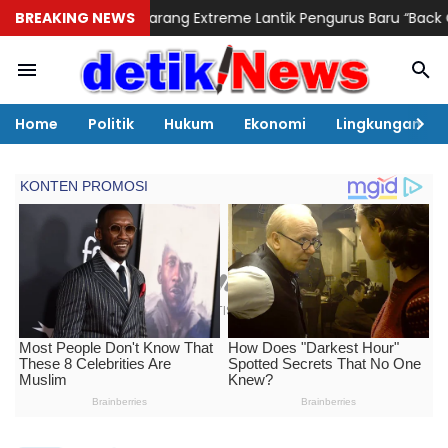
emarang Extreme Lantik Pengurus Baru “Back On Track” di Stadion 
BREAKING NEWS
Home
Politik
Hukum
Ekonomi
Lingkungan