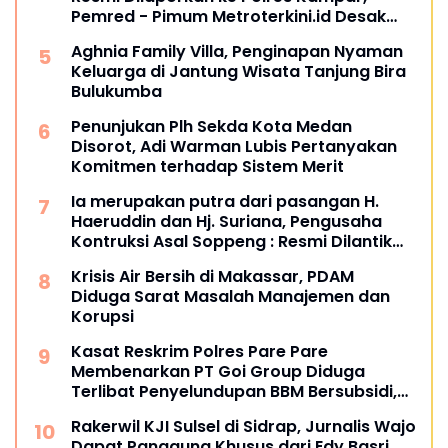
Pemred - Pimum Metroterkini.id Desak
Usut Kasus Ini
Aghnia Family Villa, Penginapan Nyaman
Keluarga di Jantung Wisata Tanjung Bira
Bulukumba
Penunjukan Plh Sekda Kota Medan
Disorot, Adi Warman Lubis Pertanyakan
Komitmen terhadap Sistem Merit
Ia merupakan putra dari pasangan H.
Haeruddin dan Hj. Suriana, Pengusaha
Kontruksi Asal Soppeng : Resmi Dilantik
Ketua BPC HIPMI Makassar
Krisis Air Bersih di Makassar, PDAM
Diduga Sarat Masalah Manajemen dan
Korupsi
Kasat Reskrim Polres Pare Pare
Membenarkan PT Goi Group Diduga
Terlibat Penyelundupan BBM Bersubsidi,
Mobil Tangki Diamankan di Polres Pare
Rakerwil KJI Sulsel di Sidrap, Jurnalis Wajo
pare
Dapat Panggung Khusus dari Edy Basri