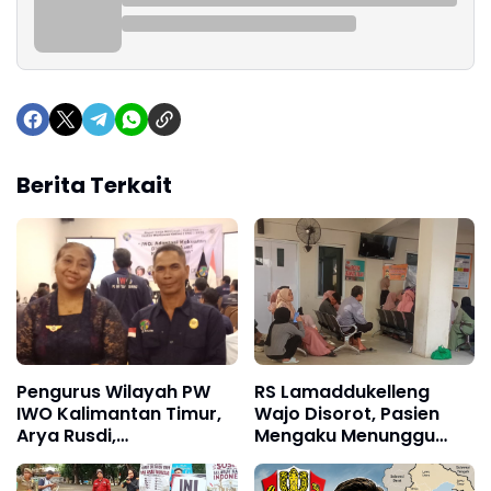
Berita Terkait
Pengurus Wilayah PW
RS Lamaddukelleng
IWO Kalimantan Timur,
Wajo Disorot, Pasien
Arya Rusdi,
Mengaku Menunggu
Mengucapkan Terima
Obat Hingga Sore Hari
Kasih kepada Sekjen Ibu