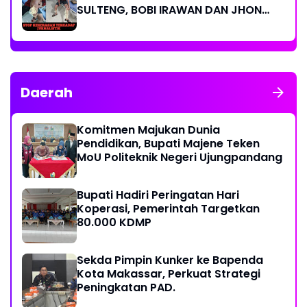
SULTENG, BOBI IRAWAN DAN JHON
PIMPINAN REDAKSI KOMPAK KECAM
KERAS KINERJA POLRI!
Daerah
Komitmen Majukan Dunia
Pendidikan, Bupati Majene Teken
MoU Politeknik Negeri Ujungpandang
Bupati Hadiri Peringatan Hari
Koperasi, Pemerintah Targetkan
80.000 KDMP
Sekda Pimpin Kunker ke Bapenda
Kota Makassar, Perkuat Strategi
Peningkatan PAD.