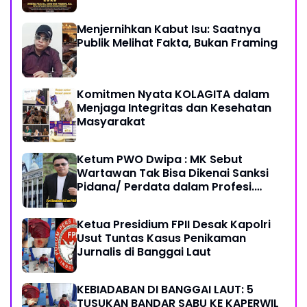
Sehat Sukses Berkah Umur
Menjernihkan Kabut Isu: Saatnya
Publik Melihat Fakta, Bukan Framing
Komitmen Nyata KOLAGITA dalam
Menjaga Integritas dan Kesehatan
Masyarakat
Ketum PWO Dwipa : MK Sebut
Wartawan Tak Bisa Dikenai Sanksi
Pidana/ Perdata dalam Profesi.
Aparat Hukum Diminta Patuhi
Ketua Presidium FPII Desak Kapolri
Usut Tuntas Kasus Penikaman
Jurnalis di Banggai Laut
KEBIADABAN DI BANGGAI LAUT: 5
TUSUKAN BANDAR SABU KE KAPERWIL