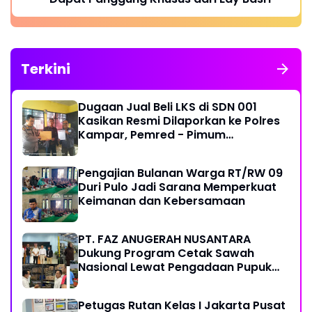
Terkini
Dugaan Jual Beli LKS di SDN 001
Kasikan Resmi Dilaporkan ke Polres
Kampar, Pemred - Pimum
Metroterkini.id Desak Usut Kasus Ini
Pengajian Bulanan Warga RT/RW 09
Duri Pulo Jadi Sarana Memperkuat
Keimanan dan Kebersamaan
PT. FAZ ANUGERAH NUSANTARA
Dukung Program Cetak Sawah
Nasional Lewat Pengadaan Pupuk
dan Pestisida
Petugas Rutan Kelas I Jakarta Pusat