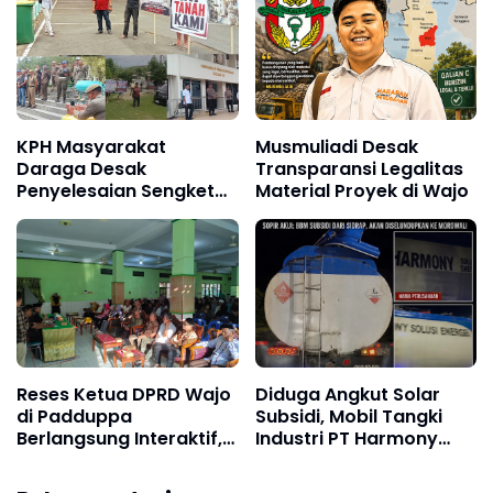
Lia Natalia
KPH Masyarakat
Musmuliadi Desak
Daraga Desak
Transparansi Legalitas
Penyelesaian Sengketa
Material Proyek di Wajo
Lahan di Wajo, DPRD
Janji Tindak Lanjuti
Aspirasi
Reses Ketua DPRD Wajo
Diduga Angkut Solar
di Padduppa
Subsidi, Mobil Tangki
Berlangsung Interaktif,
Industri PT Harmony
Warga Sampaikan
Solusi Energi Disorot
Aspirasi Jalan,