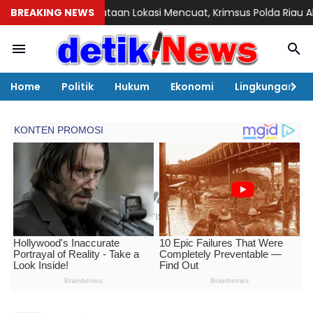
erataan Lokasi Mencuat, Krimsus Polda Riau Akan Tinjauan Lok
BREAKING NEWS
Home
Politik
Hukum
Ekonomi
Lingkungan