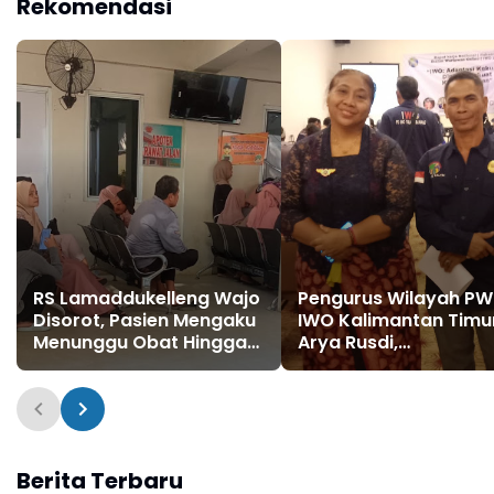
Rekomendasi
Drainase, hingga
Pelayanan Publik
RS Lamaddukelleng Wajo
Pengurus Wilayah PW
Disorot, Pasien Mengaku
IWO Kalimantan Timu
Menunggu Obat Hingga
Arya Rusdi,
Sore Hari
Mengucapkan Terim
Kasih kepada Sekjen 
Lia Natalia
Berita Terbaru