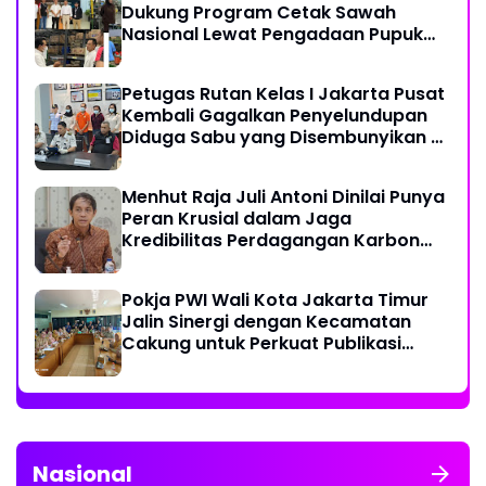
Dukung Program Cetak Sawah
Nasional Lewat Pengadaan Pupuk
dan Pestisida
Petugas Rutan Kelas I Jakarta Pusat
Kembali Gagalkan Penyelundupan
Diduga Sabu yang Disembunyikan di
Pakaian Dalam Pengunjung
Menhut Raja Juli Antoni Dinilai Punya
Peran Krusial dalam Jaga
Kredibilitas Perdagangan Karbon
Hutan
Pokja PWI Wali Kota Jakarta Timur
Jalin Sinergi dengan Kecamatan
Cakung untuk Perkuat Publikasi
Informasi Publik
Nasional