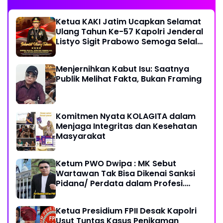
Ketua KAKI Jatim Ucapkan Selamat
Ulang Tahun Ke-57 Kapolri Jenderal
Listyo Sigit Prabowo Semoga Selalu
Sehat Sukses Berkah Umur
Menjernihkan Kabut Isu: Saatnya
Publik Melihat Fakta, Bukan Framing
Komitmen Nyata KOLAGITA dalam
Menjaga Integritas dan Kesehatan
Masyarakat
Ketum PWO Dwipa : MK Sebut
Wartawan Tak Bisa Dikenai Sanksi
Pidana/ Perdata dalam Profesi.
Aparat Hukum Diminta Patuhi
Ketua Presidium FPII Desak Kapolri
Usut Tuntas Kasus Penikaman