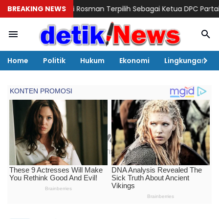
Andi Rosman Terpilih Sebagai Ketua DPC Partai Gerindra, Pros
BREAKING NEWS
Home
Politik
Hukum
Ekonomi
Lingkungan