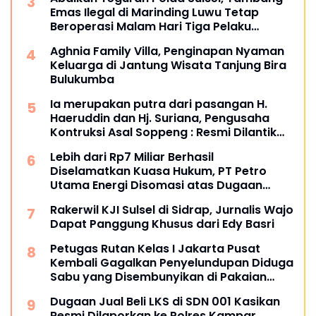
Emas Ilegal di Marinding Luwu Tetap
Beroperasi Malam Hari Tiga Pelaku
Terkesan Kebah Hukum
Aghnia Family Villa, Penginapan Nyaman
Keluarga di Jantung Wisata Tanjung Bira
Bulukumba
Ia merupakan putra dari pasangan H.
Haeruddin dan Hj. Suriana, Pengusaha
Kontruksi Asal Soppeng : Resmi Dilantik
Ketua BPC HIPMI Makassar
Lebih dari Rp7 Miliar Berhasil
Diselamatkan Kuasa Hukum, PT Petro
Utama Energi Disomasi atas Dugaan
Wanprestasi Pembayaran Success Fee
Rakerwil KJI Sulsel di Sidrap, Jurnalis Wajo
Dapat Panggung Khusus dari Edy Basri
Petugas Rutan Kelas I Jakarta Pusat
Kembali Gagalkan Penyelundupan Diduga
Sabu yang Disembunyikan di Pakaian
Dalam Pengunjung
Dugaan Jual Beli LKS di SDN 001 Kasikan
Resmi Dilaporkan ke Polres Kampar,