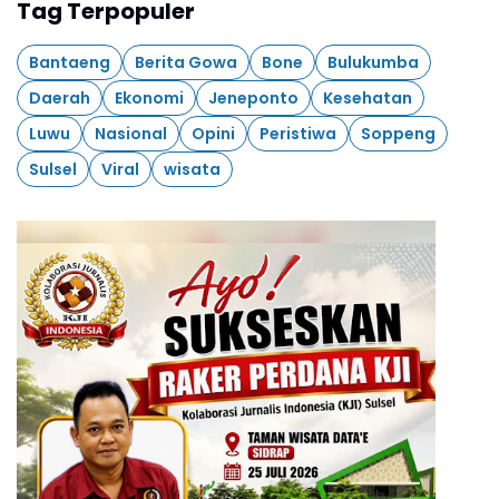
Tag Terpopuler
Bantaeng
Berita Gowa
Bone
Bulukumba
Daerah
Ekonomi
Jeneponto
Kesehatan
Luwu
Nasional
Opini
Peristiwa
Soppeng
Sulsel
Viral
wisata