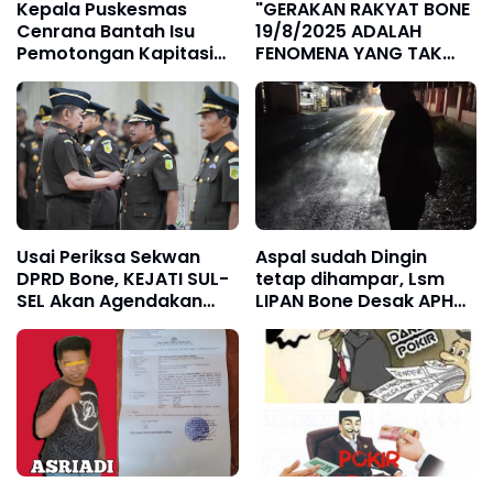
Kepala Puskesmas
"GERAKAN RAKYAT BONE
Cenrana Bantah Isu
19/8/2025 ADALAH
Pemotongan Kapitasi
FENOMENA YANG TAK
50 Persen
PERNAH TERBAYANGKAN.
Usai Periksa Sekwan
Aspal sudah Dingin
DPRD Bone, KEJATI SUL-
tetap dihampar, Lsm
SEL Akan Agendakan
LIPAN Bone Desak APH
Periksa Kadis dan TAPD
Usut Tuntas.
PEMDA BONE