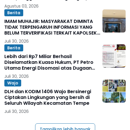
Agustus 03, 2026
Berita
IMAM MUHAJIR: MASYARAKAT DIMINTA
TIDAK TERPENGARUH INFORMASI YANG
BELUM TERVERIFIKASI TERKAIT KAPOLSEK
BOLO
Juli 30, 2026
Berita
Lebih dari Rp7 Miliar Berhasil
Diselamatkan Kuasa Hukum, PT Petro
Utama Energi Disomasi atas Dugaan
Wanprestasi Pembayaran Success Fee
Juli 30, 2026
Wajo
DLH dan KODIM 1406 Wajo Bersinergi
Ciptakan Lingkungan yang bersih di
Seluruh Wilayah Kecamatan Tempe
Juli 30, 2026
Tampilkan lebih banyak