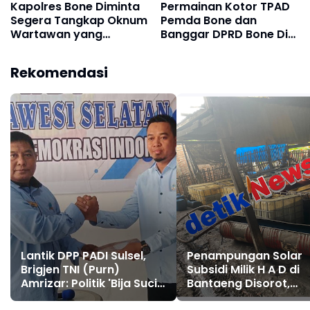
Kapolres Bone Diminta
Permainan Kotor TPAD
Segera Tangkap Oknum
Pemda Bone dan
Wartawan yang
Banggar DPRD Bone Di
Melakukan
Bongkar Aktivis LAP
Pengancaman Dengan
Rekomendasi
Parang
Lantik DPP PADI Sulsel,
Penampungan Solar
Brigjen TNI (Purn)
Subsidi Milik H A D di
Amrizar: Politik 'Bija Suci'
Bantaeng Disorot,
yang Mampu Lahirkan
Nelayan Keluhkan