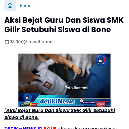
Bone
Aksi Bejat Guru Dan Siswa SMK
Gilir Setubuhi Siswa di Bone
08:00
1 menit baca
"Aksi Bejat Guru Dan Siswa SMK Gilir Setubuhi
Siswa di Bone.
DETIK✒️NEWS.ID
BONE
-
Kasus kekerasan seksual