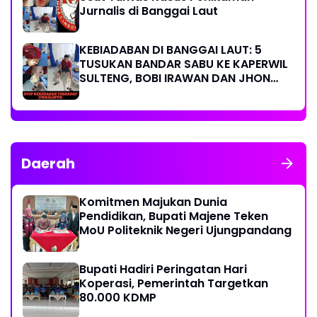
Jurnalis di Banggai Laut
KEBIADABAN DI BANGGAI LAUT: 5
TUSUKAN BANDAR SABU KE KAPERWIL
SULTENG, BOBI IRAWAN DAN JHON
PIMPINAN REDAKSI KOMPAK KECAM
KERAS KINERJA POLRI!
Daerah
Komitmen Majukan Dunia
Pendidikan, Bupati Majene Teken
MoU Politeknik Negeri Ujungpandang
Bupati Hadiri Peringatan Hari
Koperasi, Pemerintah Targetkan
80.000 KDMP