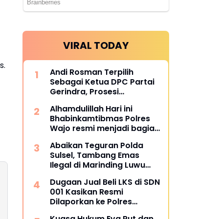
VIRAL TODAY
s.
Andi Rosman Terpilih
Sebagai Ketua DPC Partai
Gerindra, Prosesi
Pengukuhan Dipimpin
Alhamdulillah Hari ini
Langsung Sufmi Dasco
Bhabinkamtibmas Polres
Ahmad.
Wajo resmi menjadi bagian
dari PCL (Penggerak Cinta
Abaikan Teguran Polda
Lingkungan)
Sulsel, Tambang Emas
Ilegal di Marinding Luwu
Tetap Beroperasi Malam
Dugaan Jual Beli LKS di SDN
Hari Tiga Pelaku Terkesan
001 Kasikan Resmi
Kebah Hukum
Dilaporkan ke Polres
Kampar, Pemred - Pimum
Kuasa Hukum Eva Rut dan