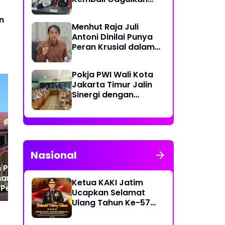
Penyelundupan
Diduga Sabu yang
n
Menhut Raja Juli
Disembunyikan di
Antoni Dinilai Punya
Pakaian Dalam
Peran Krusial dalam
Pengunjung
Jaga Kredibilitas
Perdagangan Karbon
Pokja PWI Wali Kota
Hutan
Jakarta Timur Jalin
Sinergi dengan
Kecamatan Cakung
untuk Perkuat
Diduga Gelapkan Mobil
Du
Publikasi Informasi
Rental, Thamrin Warga
Pen
Publik
Makassar Diburu Warga
Cru
Ta
Nasional
Hu
 Penganiayaan,
haria Pertanyakan
Ketua KAKI Jatim
 Penahanan: “Bukti
Ucapkan Selamat
Cukup, Kenapa
Ulang Tahun Ke-57
Ditahan?”
Kapolri Jenderal
Listyo Sigit Prabowo