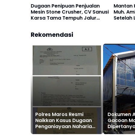
Dugaan Penipuan Penjualan
Mantan 
Mesin Stone Crusher, CV Sanusi
Muh. Ami
Karsa Tama Tempuh Jalur
Setelah
Hukum
Rekomendasi
Polres Maros Resmi
Dokumen An
Naikkan Kasus Dugaan
Gacoan M
Penganiayaan Naharia
Dipertanya
ke Tahap Penyidikan,
Maros Diab