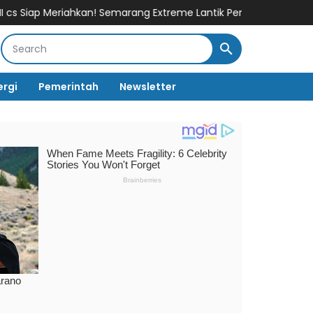
n! Semarang Extreme Lantik Pengurus Baru “Back On Track” di Stad
ergi
Pemerintah
Newsletter