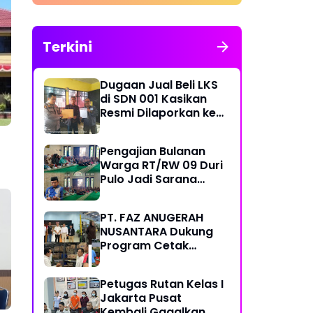
Bersubsidi, Mobil Tangki
Diamankan di Polres Pare
pare
Terkini
Dugaan Jual Beli LKS
di SDN 001 Kasikan
Resmi Dilaporkan ke
Polres Kampar,
Pemred - Pimum
Pengajian Bulanan
Metroterkini.id Desak
Warga RT/RW 09 Duri
Usut Kasus Ini
Pulo Jadi Sarana
Memperkuat
Keimanan dan
PT. FAZ ANUGERAH
Kebersamaan
NUSANTARA Dukung
Program Cetak
Sawah Nasional Lewat
Pengadaan Pupuk dan
Petugas Rutan Kelas I
Pestisida
Jakarta Pusat
Kembali Gagalkan