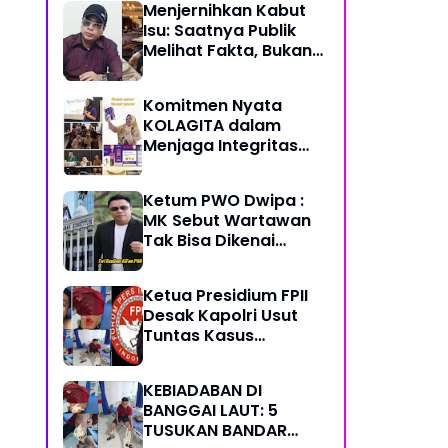
Menjernihkan Kabut
Semoga Selalu Sehat
Isu: Saatnya Publik
Sukses Berkah Umur
Melihat Fakta, Bukan
Framing
Komitmen Nyata
KOLAGITA dalam
Menjaga Integritas
dan Kesehatan
Masyarakat
Ketum PWO Dwipa :
MK Sebut Wartawan
Tak Bisa Dikenai
Sanksi Pidana/
Perdata dalam
Ketua Presidium FPII
Profesi. Aparat Hukum
Desak Kapolri Usut
Diminta Patuhi
Tuntas Kasus
Penikaman Jurnalis di
Banggai Laut
KEBIADABAN DI
BANGGAI LAUT: 5
TUSUKAN BANDAR