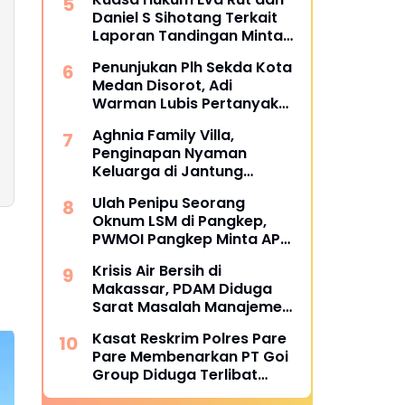
Metroterkini.id Desak Usut
Daniel S Sihotang Terkait
Kasus Ini
Laporan Tandingan Minta
Polda Lakukan GPSUS
Penunjukan Plh Sekda Kota
Medan Disorot, Adi
Warman Lubis Pertanyakan
Komitmen terhadap Sistem
Aghnia Family Villa,
Merit
Penginapan Nyaman
Keluarga di Jantung
Wisata Tanjung Bira
Ulah Penipu Seorang
Bulukumba
Oknum LSM di Pangkep,
PWMOI Pangkep Minta APH
Tangkap Oknumnya.
Krisis Air Bersih di
Makassar, PDAM Diduga
Sarat Masalah Manajemen
dan Korupsi
Kasat Reskrim Polres Pare
Pare Membenarkan PT Goi
Group Diduga Terlibat
Penyelundupan BBM