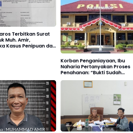
aros Terbitkan Surat
k Muh. Amir,
ka Kasus Penipuan dan
apan
Korban Penganiayaan, Ibu
Naharia Pertanyakan Proses
Penahanan: “Bukti Sudah
Cukup, Kenapa Belum
Ditahan?”