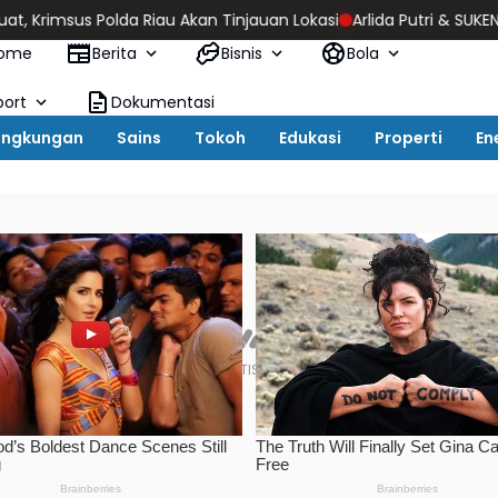
au Akan Tinjauan Lokasi
Arlida Putri & SUKENI cs Siap Meriahka
ome
Berita
Bisnis
Bola
port
Dokumentasi
ingkungan
Sains
Tokoh
Edukasi
Properti
En