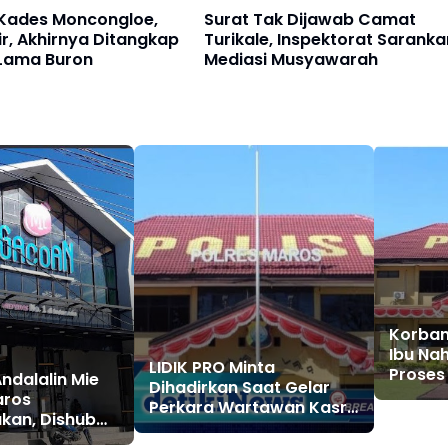
Kades Moncongloe,
Surat Tak Dijawab Camat
r, Akhirnya Ditangkap
Turikale, Inspektorat Saranka
 Lama Buron
Mediasi Musyawarah
Korban
Ibu Na
LIDIK PRO Minta
Proses
dalalin Mie
Dihadirkan Saat Gelar
Sudah 
aros
Perkara Wartawan Kasra
Belum 
kan, Dishub
di Polres Maros
aikan, LBH