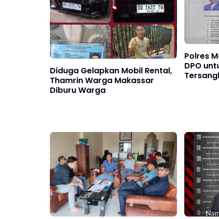
Polres M
DPO untu
Diduga Gelapkan Mobil Rental,
Tersang
Thamrin Warga Makassar
Penggel
Diburu Warga