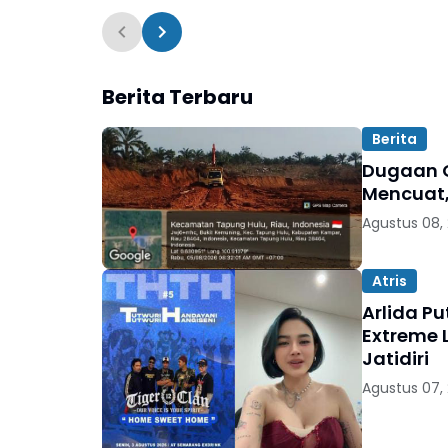
LIDIK PRO Desak
Diabaikan,
Penahanan Terlapor
Hukum
Berita Terbaru
Berita
Dugaan G
Mencuat,
Agustus 08,
Atris
Arlida P
Extreme 
Jatidiri
Agustus 07,