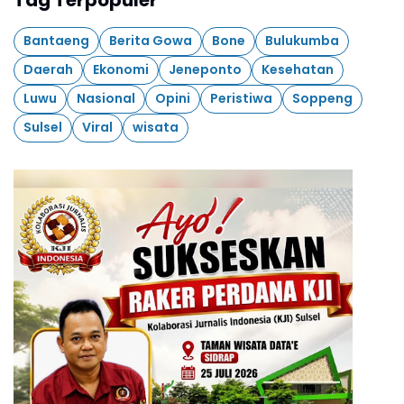
Bantaeng
Berita Gowa
Bone
Bulukumba
Daerah
Ekonomi
Jeneponto
Kesehatan
Luwu
Nasional
Opini
Peristiwa
Soppeng
Sulsel
Viral
wisata