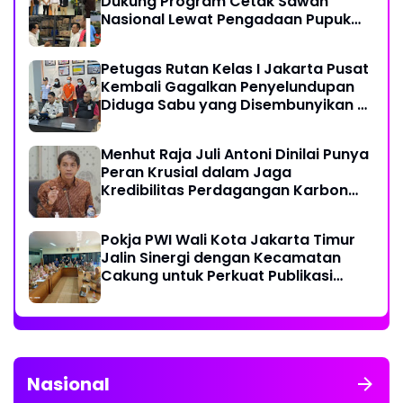
Dukung Program Cetak Sawah
Nasional Lewat Pengadaan Pupuk
dan Pestisida
Petugas Rutan Kelas I Jakarta Pusat
Kembali Gagalkan Penyelundupan
Diduga Sabu yang Disembunyikan di
Pakaian Dalam Pengunjung
Menhut Raja Juli Antoni Dinilai Punya
Peran Krusial dalam Jaga
Kredibilitas Perdagangan Karbon
Hutan
Pokja PWI Wali Kota Jakarta Timur
Jalin Sinergi dengan Kecamatan
Cakung untuk Perkuat Publikasi
Informasi Publik
Nasional