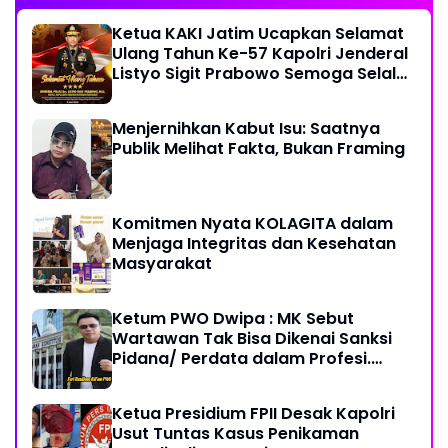
Ketua KAKI Jatim Ucapkan Selamat
Ulang Tahun Ke-57 Kapolri Jenderal
Listyo Sigit Prabowo Semoga Selalu
Sehat Sukses Berkah Umur
Menjernihkan Kabut Isu: Saatnya
Publik Melihat Fakta, Bukan Framing
Komitmen Nyata KOLAGITA dalam
Menjaga Integritas dan Kesehatan
Masyarakat
Ketum PWO Dwipa : MK Sebut
Wartawan Tak Bisa Dikenai Sanksi
Pidana/ Perdata dalam Profesi.
Aparat Hukum Diminta Patuhi
Ketua Presidium FPII Desak Kapolri
Usut Tuntas Kasus Penikaman