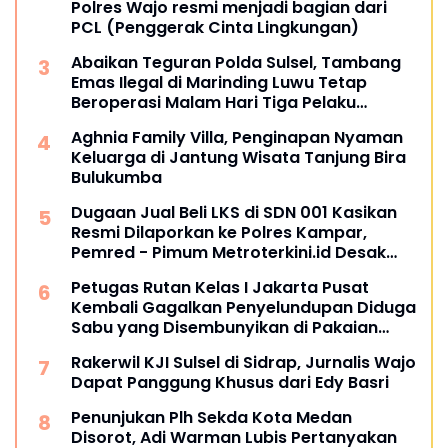
Polres Wajo resmi menjadi bagian dari
PCL (Penggerak Cinta Lingkungan)
Abaikan Teguran Polda Sulsel, Tambang
Emas Ilegal di Marinding Luwu Tetap
Beroperasi Malam Hari Tiga Pelaku
Terkesan Kebah Hukum
Aghnia Family Villa, Penginapan Nyaman
Keluarga di Jantung Wisata Tanjung Bira
Bulukumba
Dugaan Jual Beli LKS di SDN 001 Kasikan
Resmi Dilaporkan ke Polres Kampar,
Pemred - Pimum Metroterkini.id Desak
Usut Kasus Ini
Petugas Rutan Kelas I Jakarta Pusat
Kembali Gagalkan Penyelundupan Diduga
Sabu yang Disembunyikan di Pakaian
Dalam Pengunjung
Rakerwil KJI Sulsel di Sidrap, Jurnalis Wajo
Dapat Panggung Khusus dari Edy Basri
Penunjukan Plh Sekda Kota Medan
Disorot, Adi Warman Lubis Pertanyakan