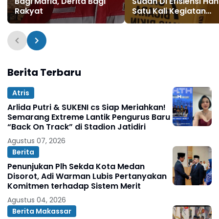
Bagi Mafia, Derita Bagi
Sudah Di Efisiensi Ha
Rakyat
Satu Kali Kegiatan
Pendidikan Guru Dal
Setahun di TA 2025, D
Tahun ke Tahun
Sebelumnya.
Berita Terbaru
Atris
Arlida Putri & SUKENI cs Siap Meriahkan!
Semarang Extreme Lantik Pengurus Baru
“Back On Track” di Stadion Jatidiri
Agustus 07, 2026
Berita
Penunjukan Plh Sekda Kota Medan
Disorot, Adi Warman Lubis Pertanyakan
Komitmen terhadap Sistem Merit
Agustus 04, 2026
Berita Makassar