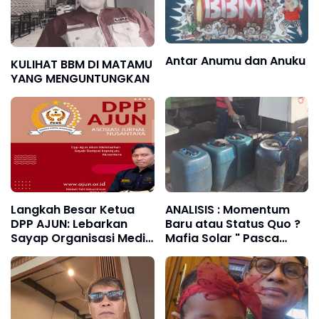
Antar Anumu dan Anuku
KULIHAT BBM DI MATAMU
YANG MENGUNTUNGKAN
Langkah Besar Ketua
ANALISIS : Momentum
DPP AJUN: Lebarkan
Baru atau Status Quo ?
Sayap Organisasi Media
Mafia Solar " Pasca
Hingga ke Penjuru
Rotasi Dirreskrimsus
Nusantara
Polda Sulsel! (Bag. 102)