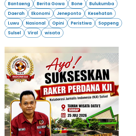
Bantaeng
Berita Gowa
Bone
Bulukumba
Daerah
Ekonomi
Jeneponto
Kesehatan
Luwu
Nasional
Opini
Peristiwa
Soppeng
Sulsel
Viral
wisata