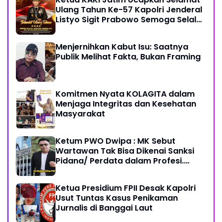
Ulang Tahun Ke-57 Kapolri Jenderal
Listyo Sigit Prabowo Semoga Selalu
Sehat Sukses Berkah Umur
Menjernihkan Kabut Isu: Saatnya
Publik Melihat Fakta, Bukan Framing
Komitmen Nyata KOLAGITA dalam
Menjaga Integritas dan Kesehatan
Masyarakat
Ketum PWO Dwipa : MK Sebut
Wartawan Tak Bisa Dikenai Sanksi
Pidana/ Perdata dalam Profesi.
Aparat Hukum Diminta Patuhi
Ketua Presidium FPII Desak Kapolri
Usut Tuntas Kasus Penikaman
Jurnalis di Banggai Laut