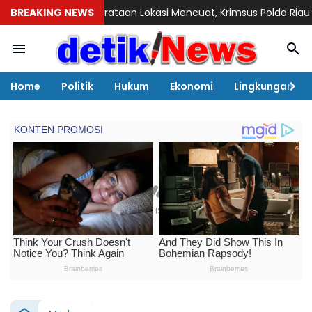
ataan Lokasi Mencuat, Krimsus Polda Riau Akan Tinjauan Lokas
BREAKING NEWS
Home
Politik
Hukum
Ekonomi
Lingkungan