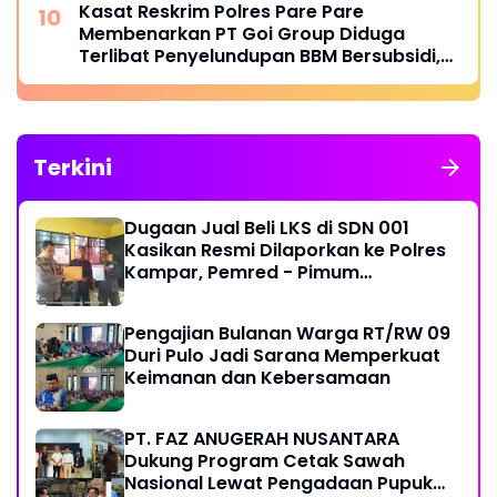
Kasat Reskrim Polres Pare Pare
Membenarkan PT Goi Group Diduga
Terlibat Penyelundupan BBM Bersubsidi,
Mobil Tangki Diamankan di Polres Pare
pare
Terkini
Dugaan Jual Beli LKS di SDN 001
Kasikan Resmi Dilaporkan ke Polres
Kampar, Pemred - Pimum
Metroterkini.id Desak Usut Kasus Ini
Pengajian Bulanan Warga RT/RW 09
Duri Pulo Jadi Sarana Memperkuat
Keimanan dan Kebersamaan
PT. FAZ ANUGERAH NUSANTARA
Dukung Program Cetak Sawah
Nasional Lewat Pengadaan Pupuk