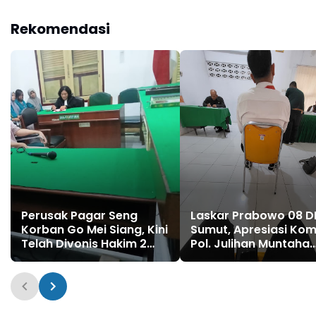
Muntaha Selama
Dengan Pimpinan
Menjabat di Bidpropam
Redaksi Media.
Rekomendasi
Polda Sumut
Perusak Pagar Seng
Laskar Prabowo 08 
Korban Go Mei Siang, Kini
Sumut, Apresiasi Ko
Telah Divonis Hakim 2
Pol. Julihan Muntaha
Tahun Penjara
Selama Menjabat di
Bidpropam Polda Su