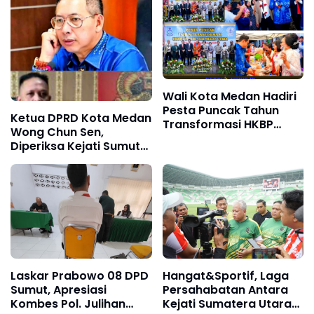
Wali Kota Medan Hadiri
Pesta Puncak Tahun
Ketua DPRD Kota Medan
Transformasi HKBP
Wong Chun Sen,
Distrik 31 Medan Utara
Diperiksa Kejati Sumut
Terhadap Dugaan
Kasus Pemerasan 4
Anggota DPRD.
Laskar Prabowo 08 DPD
Hangat&Sportif, Laga
Sumut, Apresiasi
Persahabatan Antara
Kombes Pol. Julihan
Kejati Sumatera Utara