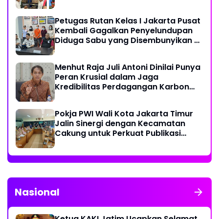
dan Pestisida
Petugas Rutan Kelas I Jakarta Pusat
Kembali Gagalkan Penyelundupan
Diduga Sabu yang Disembunyikan di
Pakaian Dalam Pengunjung
Menhut Raja Juli Antoni Dinilai Punya
Peran Krusial dalam Jaga
Kredibilitas Perdagangan Karbon
Hutan
Pokja PWI Wali Kota Jakarta Timur
Jalin Sinergi dengan Kecamatan
Cakung untuk Perkuat Publikasi
Informasi Publik
Nasional
Ketua KAKI Jatim Ucapkan Selamat