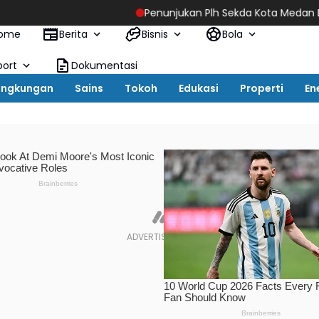
Penunjukan Plh Sekda Kota Medan Disorot, Adi Warma
ome
Berita
Bisnis
Bola
port
Dokumentasi
ingkungan
Sains
Tokoh
Edukasi
Properti
En