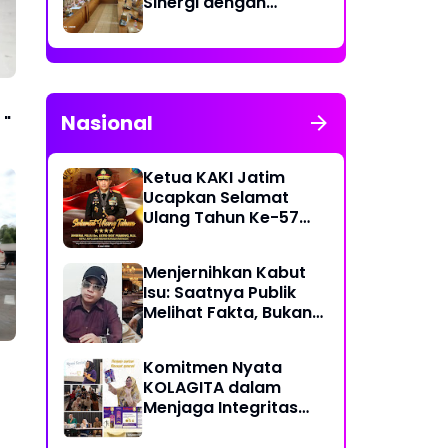
Sinergi dengan
Kecamatan Cakung
untuk Perkuat
Publikasi Informasi
Publik
Nasional
 "
Ketua KAKI Jatim
Ucapkan Selamat
Ulang Tahun Ke-57
Kapolri Jenderal
Listyo Sigit Prabowo
Menjernihkan Kabut
Semoga Selalu Sehat
Isu: Saatnya Publik
Sukses Berkah Umur
Melihat Fakta, Bukan
Framing
Komitmen Nyata
KOLAGITA dalam
Menjaga Integritas
ta
dan Kesehatan
Masyarakat