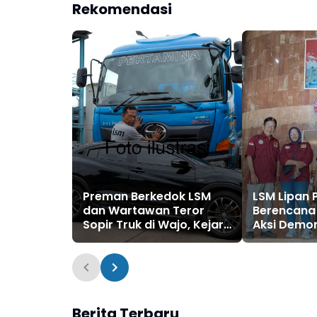
Rekomendasi
Preman Berkedok LSM
LSM Lipan
dan Wartawan Teror
Berencana
Sopir Truk di Wajo, Kejar
Aksi Demon
dan Palang Kendaraan
Keduakalin
Lalu Minta Rp3 Juta
Tonasa Ti
Tidak Ma
Situasi
Berita Terbaru