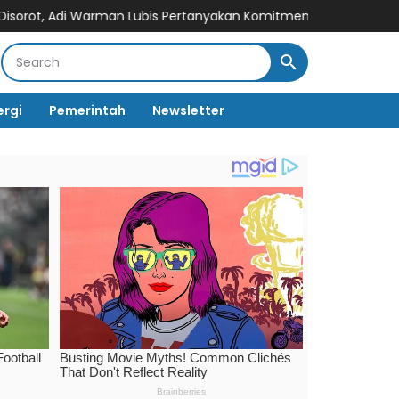
n Lubis Pertanyakan Komitmen terhadap Sistem Merit
Andi Ros
ergi
Pemerintah
Newsletter