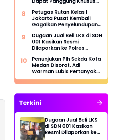
Dapat Panggung Khusus
dari Edy Basri
Petugas Rutan Kelas I
Jakarta Pusat Kembali
Gagalkan Penyelundupan
Diduga Sabu yang
Dugaan Jual Beli LKS di SDN
Disembunyikan di Pakaian
001 Kasikan Resmi
Dalam Pengunjung
Dilaporkan ke Polres
Kampar, Pemred - Pimum
Penunjukan Plh Sekda Kota
Metroterkini.id Desak Usut
Medan Disorot, Adi
Kasus Ini
Warman Lubis Pertanyakan
Komitmen terhadap Sistem
Merit
Terkini
Dugaan Jual Beli LKS
di SDN 001 Kasikan
Resmi Dilaporkan ke
Polres Kampar,