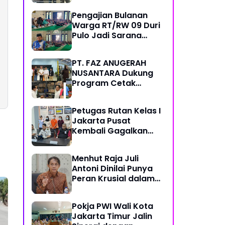
Pemred - Pimum
Pengajian Bulanan
Metroterkini.id Desak
Warga RT/RW 09 Duri
Usut Kasus Ini
Pulo Jadi Sarana
Memperkuat
Keimanan dan
PT. FAZ ANUGERAH
Kebersamaan
NUSANTARA Dukung
Program Cetak
Sawah Nasional Lewat
Pengadaan Pupuk dan
Petugas Rutan Kelas I
Pestisida
Jakarta Pusat
Kembali Gagalkan
Penyelundupan
Diduga Sabu yang
Menhut Raja Juli
Disembunyikan di
Antoni Dinilai Punya
Pakaian Dalam
Peran Krusial dalam
Pengunjung
Jaga Kredibilitas
Perdagangan Karbon
Pokja PWI Wali Kota
Hutan
Jakarta Timur Jalin