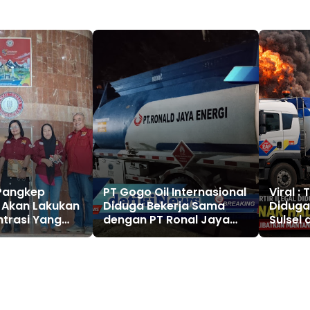
 Pangkep
PT Gogo Oil Internasional
Viral : 
 Akan Lakukan
Diduga Bekerja Sama
Diduga
trasi Yang
dengan PT Ronal Jaya
Sulsel 
ya, PT. Semen
Energi Selundupkan Solar
Sinar 
dak Peka Dan
Subsidi di Luwu Timur
Disoro
mpu Membaca
dan Morowali