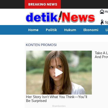
BREAKING NEWS
H
S
Home
Politik
Hukum
Ekonomi
L