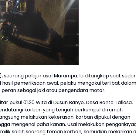
n), seorang pelajar asal Marumpa. Ia ditangkap saat seda
asil pemeriksaan awal, pelaku mengakui terlibat dala
peran sebagai joki atau pengendara motor.
itar pukul 01.20 Wita di Dusun Banyo, Desa Bonto Tallasa,
endatangi korban yang tengah berkumpul di rumah
langsung melakukan kekerasan: korban dipukul dengan
 hingga mengenai paha kanan. Usai melakukan penganiayaa
lik salah seorang teman korban, kemudian melarikan di