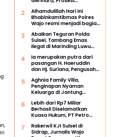
Gerindra, Prosesi
Pengukuhan Dipimpin
Alhamdulillah Hari ini
Langsung Sufmi Dasco
Bhabinkamtibmas Polres
Ahmad.
Wajo resmi menjadi bagian
dari PCL (Penggerak Cinta
Abaikan Teguran Polda
Lingkungan)
Sulsel, Tambang Emas
Ilegal di Marinding Luwu
Tetap Beroperasi Malam
Ia merupakan putra dari
Hari Tiga Pelaku Terkesan
pasangan H. Haeruddin
Kebah Hukum
dan Hj. Suriana, Pengusaha
Kontruksi Asal Soppeng :
ng
Aghnia Family Villa,
Resmi Dilantik Ketua BPC
m
Penginapan Nyaman
HIPMI Makassar
Keluarga di Jantung
Wisata Tanjung Bira
Lebih dari Rp7 Miliar
Bulukumba
Berhasil Diselamatkan
Kuasa Hukum, PT Petro
Utama Energi Disomasi
n,
Rakerwil KJI Sulsel di
atas Dugaan Wanprestasi
Sidrap, Jurnalis Wajo
ri
Pembayaran Success Fee