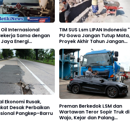
Oil Internasional
TIM SUS Lsm LIPAN Indonesia "
Bekerja Sama dengan
PU Gowa Jangan Tutup Mata,
 Jaya Energi
Proyek Akhir Tahun Jangan
kan Solar Subsidi di
Asal Jadi.
mur dan Morowali
tal Ekonomi Rusak,
Preman Berkedok LSM dan
kat Desak Perbaikan
Wartawan Teror Sopir Truk di
asional Pangkep–Barru
Wajo, Kejar dan Palang
Kendaraan Lalu Minta Rp3 Ju