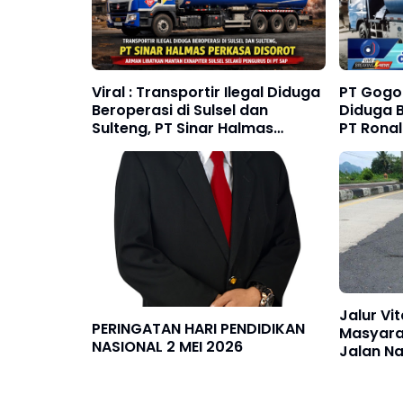
Viral : Transportir Ilegal Diduga
PT Gogo 
Beroperasi di Sulsel dan
Diduga 
Sulteng, PT Sinar Halmas
PT Ronal
Perkasa Disorot
Selundup
Luwu Ti
Jalur Vi
PERINGATAN HARI PENDIDIKAN
Masyara
NASIONAL 2 MEI 2026
Jalan N