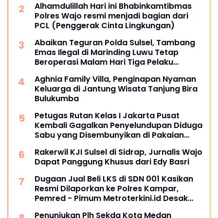
Alhamdulillah Hari ini Bhabinkamtibmas
Polres Wajo resmi menjadi bagian dari
PCL (Penggerak Cinta Lingkungan)
Abaikan Teguran Polda Sulsel, Tambang
Emas Ilegal di Marinding Luwu Tetap
Beroperasi Malam Hari Tiga Pelaku
Terkesan Kebah Hukum
Aghnia Family Villa, Penginapan Nyaman
Keluarga di Jantung Wisata Tanjung Bira
Bulukumba
Petugas Rutan Kelas I Jakarta Pusat
Kembali Gagalkan Penyelundupan Diduga
Sabu yang Disembunyikan di Pakaian
Dalam Pengunjung
Rakerwil KJI Sulsel di Sidrap, Jurnalis Wajo
Dapat Panggung Khusus dari Edy Basri
Dugaan Jual Beli LKS di SDN 001 Kasikan
Resmi Dilaporkan ke Polres Kampar,
Pemred - Pimum Metroterkini.id Desak
Usut Kasus Ini
Penunjukan Plh Sekda Kota Medan