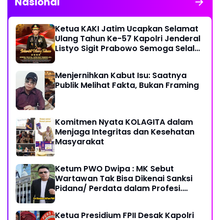
Nasional
Ketua KAKI Jatim Ucapkan Selamat
Ulang Tahun Ke-57 Kapolri Jenderal
Listyo Sigit Prabowo Semoga Selalu
Sehat Sukses Berkah Umur
Menjernihkan Kabut Isu: Saatnya
Publik Melihat Fakta, Bukan Framing
Komitmen Nyata KOLAGITA dalam
Menjaga Integritas dan Kesehatan
Masyarakat
Ketum PWO Dwipa : MK Sebut
Wartawan Tak Bisa Dikenai Sanksi
Pidana/ Perdata dalam Profesi.
Aparat Hukum Diminta Patuhi
Ketua Presidium FPII Desak Kapolri