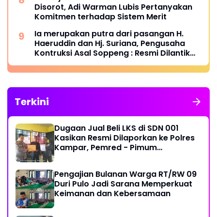
Disorot, Adi Warman Lubis Pertanyakan
Komitmen terhadap Sistem Merit
Ia merupakan putra dari pasangan H.
Haeruddin dan Hj. Suriana, Pengusaha
Kontruksi Asal Soppeng : Resmi Dilantik
Ketua BPC HIPMI Makassar
Terkini
Dugaan Jual Beli LKS di SDN 001
Kasikan Resmi Dilaporkan ke Polres
Kampar, Pemred - Pimum
Metroterkini.id Desak Usut Kasus Ini
Pengajian Bulanan Warga RT/RW 09
Duri Pulo Jadi Sarana Memperkuat
Keimanan dan Kebersamaan