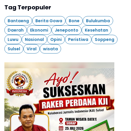
Tag Terpopuler
Bantaeng
Berita Gowa
Bone
Bulukumba
Daerah
Ekonomi
Jeneponto
Kesehatan
Luwu
Nasional
Opini
Peristiwa
Soppeng
Sulsel
Viral
wisata