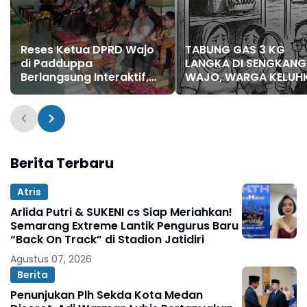
Reses Ketua DPRD Wajo
TABUNG GAS 3 KG
di Padduppa
LANGKA DI SENGKANG
Berlangsung Interaktif,
WAJO, WARGA KELUH
Warga Sampaikan
HARGA MELONJAK
Aspirasi Jalan, Drainase,
hingga Pelayanan Publik
Berita Terbaru
Atris
Arlida Putri & SUKENI cs Siap Meriahkan!
Semarang Extreme Lantik Pengurus Baru
“Back On Track” di Stadion Jatidiri
Agustus 07, 2026
Berita
Penunjukan Plh Sekda Kota Medan