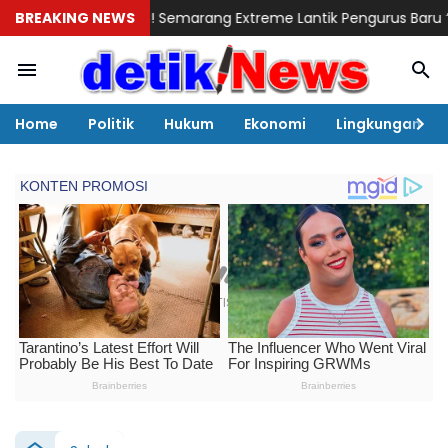
iahkan! Semarang Extreme Lantik Pengurus Baru “Back On Track” di
BREAKING NEWS
Home
Politik
Hukum
Ekonomi
Lingkungan