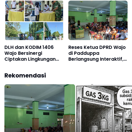
DLH dan KODIM 1406
Reses Ketua DPRD Wajo
Wajo Bersinergi
di Padduppa
Ciptakan Lingkungan
Berlangsung Interaktif,
yang bersih di Seluruh
Warga Sampaikan
Wilayah Kecamatan
Aspirasi Jalan,
Rekomendasi
Tempe
Drainase, hingga
Pelayanan Publik