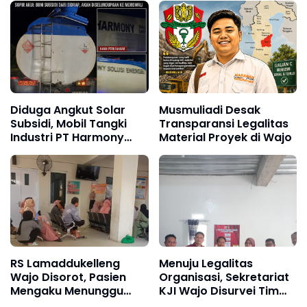
Diduga Angkut Solar
Musmuliadi Desak
Subsidi, Mobil Tangki
Transparansi Legalitas
Industri PT Harmony
Material Proyek di Wajo
Solusi Energi Disorot
RS Lamaddukelleng
Menuju Legalitas
Wajo Disorot, Pasien
Organisasi, Sekretariat
Mengaku Menunggu
KJI Wajo Disurvei Tim
Obat Hingga Sore Hari
Kesbangpol