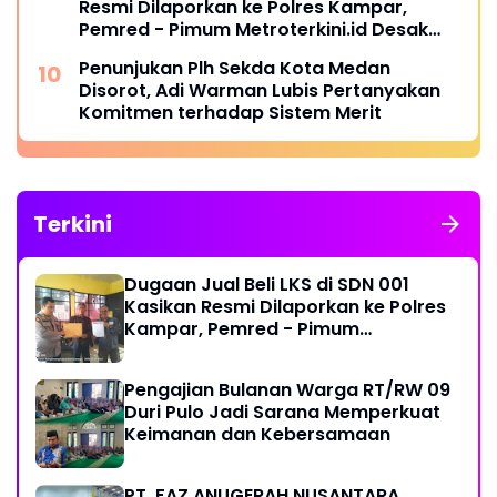
Resmi Dilaporkan ke Polres Kampar,
Pemred - Pimum Metroterkini.id Desak
Usut Kasus Ini
Penunjukan Plh Sekda Kota Medan
Disorot, Adi Warman Lubis Pertanyakan
Komitmen terhadap Sistem Merit
Terkini
Dugaan Jual Beli LKS di SDN 001
Kasikan Resmi Dilaporkan ke Polres
Kampar, Pemred - Pimum
Metroterkini.id Desak Usut Kasus Ini
Pengajian Bulanan Warga RT/RW 09
Duri Pulo Jadi Sarana Memperkuat
Keimanan dan Kebersamaan
PT. FAZ ANUGERAH NUSANTARA