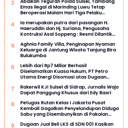
Abaikan Teguran Polda Sulsel, Tambang
Emas Ilegal di Marinding Luwu Tetap
Beroperasi Malam Hari Tiga Pelaku
Terkesan Kebah Hukum
Ia merupakan putra dari pasangan H.
Haeruddin dan Hj. Suriana, Pengusaha
Kontruksi Asal Soppeng : Resmi Dilantik
Ketua BPC HIPMI Makassar
Aghnia Family Villa, Penginapan Nyaman
Keluarga di Jantung Wisata Tanjung Bira
Bulukumba
Lebih dari Rp7 Miliar Berhasil
Diselamatkan Kuasa Hukum, PT Petro
Utama Energi Disomasi atas Dugaan
Wanprestasi Pembayaran Success Fee
Rakerwil KJI Sulsel di Sidrap, Jurnalis Wajo
Dapat Panggung Khusus dari Edy Basri
Petugas Rutan Kelas I Jakarta Pusat
Kembali Gagalkan Penyelundupan Diduga
Sabu yang Disembunyikan di Pakaian
Dalam Pengunjung
Dugaan Jual Beli LKS di SDN 001 Kasikan