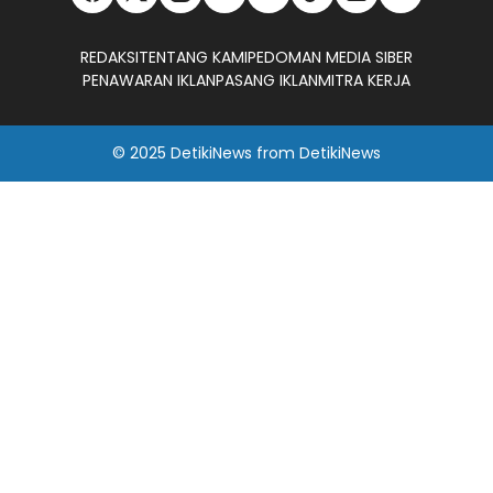
REDAKSI
TENTANG KAMI
PEDOMAN MEDIA SIBER
PENAWARAN IKLAN
PASANG IKLAN
MITRA KERJA
© 2025
DetikiNews
from
DetikiNews