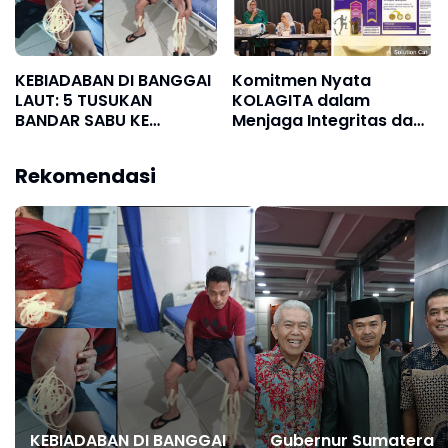
KEBIADABAN DI BANGGAI
Komitmen Nyata
LAUT: 5 TUSUKAN
KOLAGITA dalam
BANDAR SABU KE
Menjaga Integritas dan
KAPERWIL SULTENG, BOBI
Kesehatan Masyarakat
IRAWAN DAN JHON
Rekomendasi
PIMPINAN REDAKSI
KOMPAK KECAM KERAS
KINERJA POLRI!
KEBIADABAN DI BANGGAI
Gubernur Sumatera