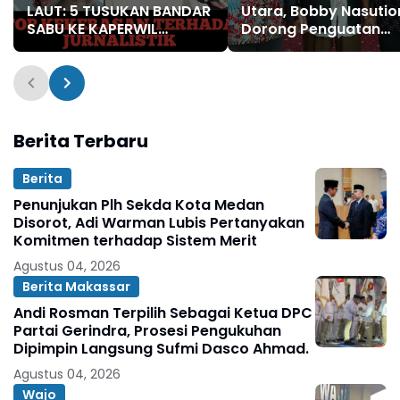
LAUT: 5 TUSUKAN BANDAR
Utara, Bobby Nasutio
SABU KE KAPERWIL
Dorong Penguatan
SULTENG, BOBI IRAWAN
Harmonisasi SARA Le
DAN JHON PIMPINAN
Dialog Kebangsaan d
REDAKSI KOMPAK KECAM
UMSU
KERAS KINERJA POLRI!
Berita Terbaru
Berita
Penunjukan Plh Sekda Kota Medan
Disorot, Adi Warman Lubis Pertanyakan
Komitmen terhadap Sistem Merit
Agustus 04, 2026
Berita Makassar
Andi Rosman Terpilih Sebagai Ketua DPC
Partai Gerindra, Prosesi Pengukuhan
Dipimpin Langsung Sufmi Dasco Ahmad.
Agustus 04, 2026
Wajo