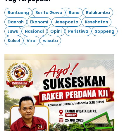
Bantaeng
Berita Gowa
Bone
Bulukumba
Daerah
Ekonomi
Jeneponto
Kesehatan
Luwu
Nasional
Opini
Peristiwa
Soppeng
Sulsel
Viral
wisata