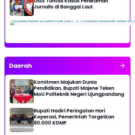
Usut Tuntas Kasus Penikaman
Jurnalis di Banggai Laut
Daerah
Komitmen Majukan Dunia
Pendidikan, Bupati Majene Teken
MoU Politeknik Negeri Ujungpandang
Bupati Hadiri Peringatan Hari
Koperasi, Pemerintah Targetkan
80.000 KDMP