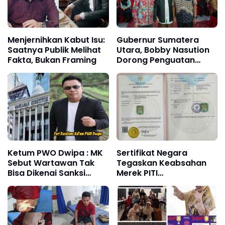
Menjernihkan Kabut Isu:
Gubernur Sumatera
Saatnya Publik Melihat
Utara, Bobby Nasution
Fakta, Bukan Framing
Dorong Penguatan
Harmonisasi SARA
Lewat Dialog
Kebangsaan di UMSU
Ketum PWO Dwipa : MK
Sertifikat Negara
Sebut Wartawan Tak
Tegaskan Keabsahan
Bisa Dikenai Sanksi
Merek PITI
Pidana/ Perdata dalam
Persaudaraan, Gugatan
Profesi. Aparat Hukum
Dinilai Lemah dan
Diminta Patuhi
Berpotensi Rusak
Kepastian Hukum