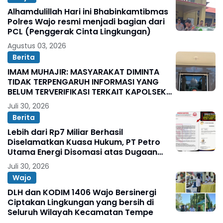
Alhamdulillah Hari ini Bhabinkamtibmas
Polres Wajo resmi menjadi bagian dari
PCL (Penggerak Cinta Lingkungan)
Agustus 03, 2026
Berita
IMAM MUHAJIR: MASYARAKAT DIMINTA
TIDAK TERPENGARUH INFORMASI YANG
BELUM TERVERIFIKASI TERKAIT KAPOLSEK
BOLO
Juli 30, 2026
Berita
Lebih dari Rp7 Miliar Berhasil
Diselamatkan Kuasa Hukum, PT Petro
Utama Energi Disomasi atas Dugaan
Wanprestasi Pembayaran Success Fee
Juli 30, 2026
Wajo
DLH dan KODIM 1406 Wajo Bersinergi
Ciptakan Lingkungan yang bersih di
Seluruh Wilayah Kecamatan Tempe