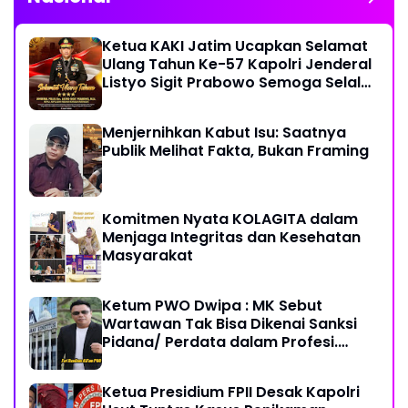
Ketua KAKI Jatim Ucapkan Selamat
Ulang Tahun Ke-57 Kapolri Jenderal
Listyo Sigit Prabowo Semoga Selalu
Sehat Sukses Berkah Umur
Menjernihkan Kabut Isu: Saatnya
Publik Melihat Fakta, Bukan Framing
Komitmen Nyata KOLAGITA dalam
Menjaga Integritas dan Kesehatan
Masyarakat
Ketum PWO Dwipa : MK Sebut
Wartawan Tak Bisa Dikenai Sanksi
Pidana/ Perdata dalam Profesi.
Aparat Hukum Diminta Patuhi
Ketua Presidium FPII Desak Kapolri