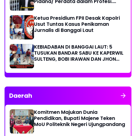
Pidana/ Perdata dalam Profesi.
Aparat Hukum Diminta Patuhi
Ketua Presidium FPII Desak Kapolri
Usut Tuntas Kasus Penikaman
Jurnalis di Banggai Laut
KEBIADABAN DI BANGGAI LAUT: 5
TUSUKAN BANDAR SABU KE KAPERWIL
SULTENG, BOBI IRAWAN DAN JHON
PIMPINAN REDAKSI KOMPAK KECAM
KERAS KINERJA POLRI!
Daerah
Komitmen Majukan Dunia
Pendidikan, Bupati Majene Teken
MoU Politeknik Negeri Ujungpandang