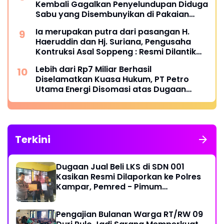
Kembali Gagalkan Penyelundupan Diduga
Sabu yang Disembunyikan di Pakaian
Dalam Pengunjung
Ia merupakan putra dari pasangan H.
Haeruddin dan Hj. Suriana, Pengusaha
Kontruksi Asal Soppeng : Resmi Dilantik
Ketua BPC HIPMI Makassar
Lebih dari Rp7 Miliar Berhasil
Diselamatkan Kuasa Hukum, PT Petro
Utama Energi Disomasi atas Dugaan
Wanprestasi Pembayaran Success Fee
Terkini
Dugaan Jual Beli LKS di SDN 001
Kasikan Resmi Dilaporkan ke Polres
Kampar, Pemred - Pimum
Metroterkini.id Desak Usut Kasus Ini
Pengajian Bulanan Warga RT/RW 09