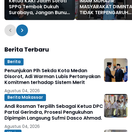
Ketua KAKI Jatim Soroti
IMAM MUHAJIR:
SPPG Tembok Dukuh
MASYARAKAT DIMINT
Surabaya, Jangan Bunuh
TIDAK TERPENGARUH
Anak Bangsa Secara
INFORMASI YANG BEL
Perlahan
TERVERIFIKASI TERKAIT
KAPOLSEK BOLO
Berita Terbaru
Berita
Penunjukan Plh Sekda Kota Medan
Disorot, Adi Warman Lubis Pertanyakan
Komitmen terhadap Sistem Merit
Agustus 04, 2026
Berita Makassar
Andi Rosman Terpilih Sebagai Ketua DPC
Partai Gerindra, Prosesi Pengukuhan
Dipimpin Langsung Sufmi Dasco Ahmad.
Agustus 04, 2026