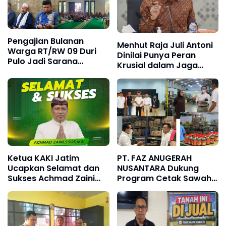
Pengajian Bulanan
Menhut Raja Juli Antoni
Warga RT/RW 09 Duri
Dinilai Punya Peran
Pulo Jadi Sarana
Krusial dalam Jaga
Memperkuat Keimanan
Kredibilitas
dan Kebersamaan
Perdagangan Karbon
Hutan
Ketua KAKI Jatim
PT. FAZ ANUGERAH
Ucapkan Selamat dan
NUSANTARA Dukung
Sukses Achmad Zaini
Program Cetak Sawah
Dilantik Sebagai Asisten
Nasional Lewat
Pemerintahan dan
Pengadaan Pupuk dan
Kesejahteraan Rakyat
Pestisida
Kota Surabaya