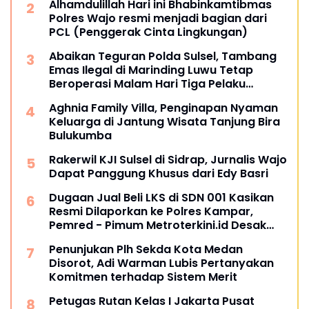
Alhamdulillah Hari ini Bhabinkamtibmas
Polres Wajo resmi menjadi bagian dari
PCL (Penggerak Cinta Lingkungan)
Abaikan Teguran Polda Sulsel, Tambang
Emas Ilegal di Marinding Luwu Tetap
Beroperasi Malam Hari Tiga Pelaku
Terkesan Kebah Hukum
Aghnia Family Villa, Penginapan Nyaman
Keluarga di Jantung Wisata Tanjung Bira
Bulukumba
Rakerwil KJI Sulsel di Sidrap, Jurnalis Wajo
Dapat Panggung Khusus dari Edy Basri
Dugaan Jual Beli LKS di SDN 001 Kasikan
Resmi Dilaporkan ke Polres Kampar,
Pemred - Pimum Metroterkini.id Desak
Usut Kasus Ini
Penunjukan Plh Sekda Kota Medan
Disorot, Adi Warman Lubis Pertanyakan
Komitmen terhadap Sistem Merit
Petugas Rutan Kelas I Jakarta Pusat