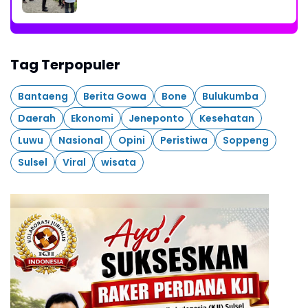
Tag Terpopuler
Bantaeng
Berita Gowa
Bone
Bulukumba
Daerah
Ekonomi
Jeneponto
Kesehatan
Luwu
Nasional
Opini
Peristiwa
Soppeng
Sulsel
Viral
wisata