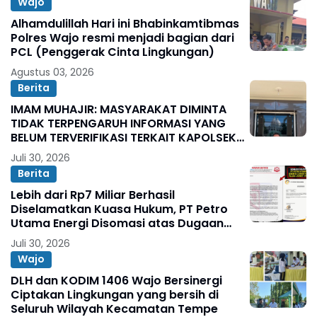
Wajo
Alhamdulillah Hari ini Bhabinkamtibmas
Polres Wajo resmi menjadi bagian dari
PCL (Penggerak Cinta Lingkungan)
Agustus 03, 2026
Berita
IMAM MUHAJIR: MASYARAKAT DIMINTA
TIDAK TERPENGARUH INFORMASI YANG
BELUM TERVERIFIKASI TERKAIT KAPOLSEK
BOLO
Juli 30, 2026
Berita
Lebih dari Rp7 Miliar Berhasil
Diselamatkan Kuasa Hukum, PT Petro
Utama Energi Disomasi atas Dugaan
Wanprestasi Pembayaran Success Fee
Juli 30, 2026
Wajo
DLH dan KODIM 1406 Wajo Bersinergi
Ciptakan Lingkungan yang bersih di
Seluruh Wilayah Kecamatan Tempe