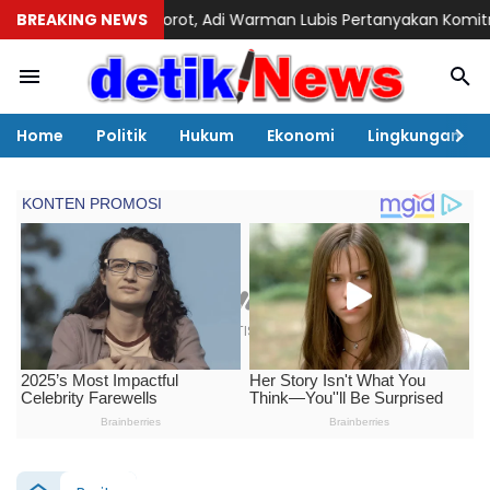
an Disorot, Adi Warman Lubis Pertanyakan Komitmen terhadap S
BREAKING NEWS
Home
Politik
Hukum
Ekonomi
Lingkungan