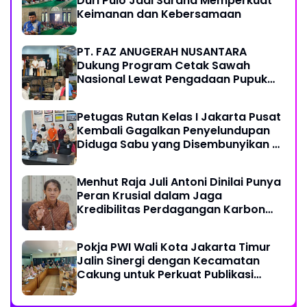
Duri Pulo Jadi Sarana Memperkuat
Keimanan dan Kebersamaan
PT. FAZ ANUGERAH NUSANTARA
Dukung Program Cetak Sawah
Nasional Lewat Pengadaan Pupuk
dan Pestisida
Petugas Rutan Kelas I Jakarta Pusat
Kembali Gagalkan Penyelundupan
Diduga Sabu yang Disembunyikan di
Pakaian Dalam Pengunjung
Menhut Raja Juli Antoni Dinilai Punya
Peran Krusial dalam Jaga
Kredibilitas Perdagangan Karbon
Hutan
Pokja PWI Wali Kota Jakarta Timur
Jalin Sinergi dengan Kecamatan
Cakung untuk Perkuat Publikasi
Informasi Publik