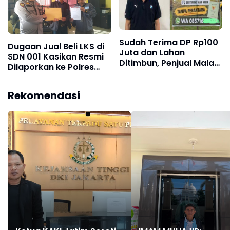
Sudah Terima DP Rp100
Dugaan Jual Beli LKS di
Juta dan Lahan
SDN 001 Kasikan Resmi
Ditimbun, Penjual Malah
Dilaporkan ke Polres
Pasang Baliho Dijual: H.
Kampar, Pemred -
Ansar Alwi Akan Tempuh
Pimum Metroterkini.id
Jalur Hukum!
Rekomendasi
Desak Usut Kasus Ini