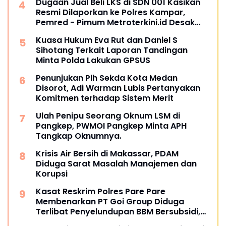
Dugaan Jual Beli LKS di SDN 001 Kasikan
Resmi Dilaporkan ke Polres Kampar,
Pemred - Pimum Metroterkini.id Desak
Usut Kasus Ini
Kuasa Hukum Eva Rut dan Daniel S
Sihotang Terkait Laporan Tandingan
Minta Polda Lakukan GPSUS
Penunjukan Plh Sekda Kota Medan
Disorot, Adi Warman Lubis Pertanyakan
Komitmen terhadap Sistem Merit
Ulah Penipu Seorang Oknum LSM di
Pangkep, PWMOI Pangkep Minta APH
Tangkap Oknumnya.
Krisis Air Bersih di Makassar, PDAM
Diduga Sarat Masalah Manajemen dan
Korupsi
Kasat Reskrim Polres Pare Pare
Membenarkan PT Goi Group Diduga
Terlibat Penyelundupan BBM Bersubsidi,
Mobil Tangki Diamankan di Polres Pare