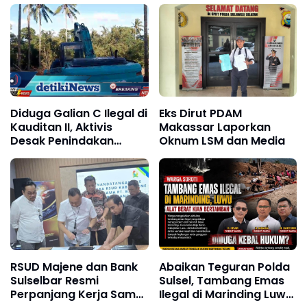
Hingga ke Penjuru
Nusantara
Diduga Galian C Ilegal di
Eks Dirut PDAM
Kauditan II, Aktivis
Makassar Laporkan
Desak Penindakan
Oknum LSM dan Media
Tegas
RSUD Majene dan Bank
Abaikan Teguran Polda
Sulselbar Resmi
Sulsel, Tambang Emas
Perpanjang Kerja Sama,
Ilegal di Marinding Luwu