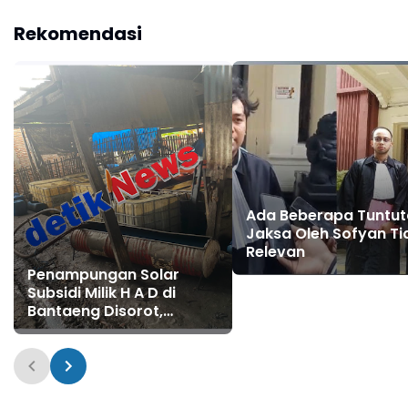
Memastikan
Tetap Beroperasi
Pengelolaan Lebih
Malam Hari Tiga Pelaku
Rekomendasi
Akuntabel
Terkesan Kebah Hukum
Ada Beberapa Tuntu
Jaksa Oleh Sofyan Ti
Relevan
Penampungan Solar
Subsidi Milik H A D di
Bantaeng Disorot,
Nelayan Keluhkan
Sulitnya Mendapat BBM
Murah