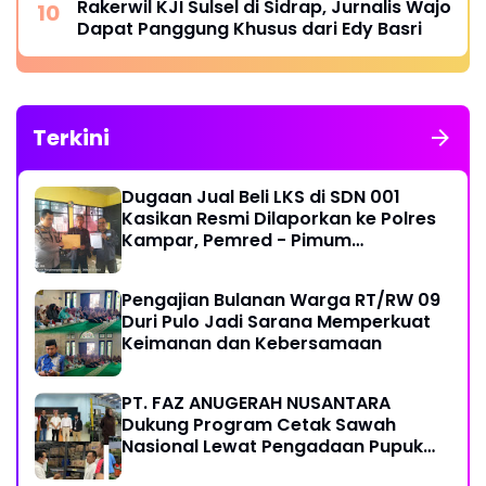
Rakerwil KJI Sulsel di Sidrap, Jurnalis Wajo
pare
Dapat Panggung Khusus dari Edy Basri
Terkini
Dugaan Jual Beli LKS di SDN 001
Kasikan Resmi Dilaporkan ke Polres
Kampar, Pemred - Pimum
Metroterkini.id Desak Usut Kasus Ini
Pengajian Bulanan Warga RT/RW 09
Duri Pulo Jadi Sarana Memperkuat
Keimanan dan Kebersamaan
PT. FAZ ANUGERAH NUSANTARA
Dukung Program Cetak Sawah
Nasional Lewat Pengadaan Pupuk
dan Pestisida