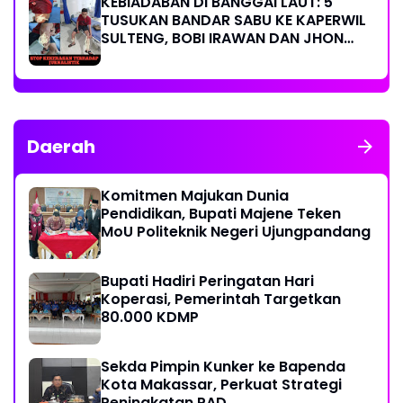
KEBIADABAN DI BANGGAI LAUT: 5
TUSUKAN BANDAR SABU KE KAPERWIL
SULTENG, BOBI IRAWAN DAN JHON
PIMPINAN REDAKSI KOMPAK KECAM
KERAS KINERJA POLRI!
Daerah
Komitmen Majukan Dunia
Pendidikan, Bupati Majene Teken
MoU Politeknik Negeri Ujungpandang
Bupati Hadiri Peringatan Hari
Koperasi, Pemerintah Targetkan
80.000 KDMP
Sekda Pimpin Kunker ke Bapenda
Kota Makassar, Perkuat Strategi
Peningkatan PAD.