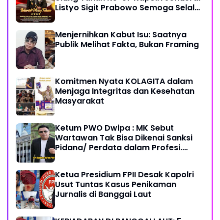
Listyo Sigit Prabowo Semoga Selalu
Sehat Sukses Berkah Umur
Menjernihkan Kabut Isu: Saatnya
Publik Melihat Fakta, Bukan Framing
Komitmen Nyata KOLAGITA dalam
Menjaga Integritas dan Kesehatan
Masyarakat
Ketum PWO Dwipa : MK Sebut
Wartawan Tak Bisa Dikenai Sanksi
Pidana/ Perdata dalam Profesi.
Aparat Hukum Diminta Patuhi
Ketua Presidium FPII Desak Kapolri
Usut Tuntas Kasus Penikaman
Jurnalis di Banggai Laut