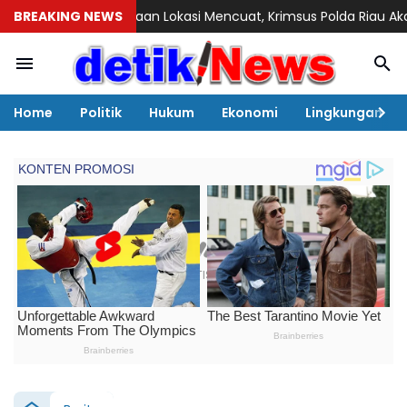
taan Lokasi Mencuat, Krimsus Polda Riau Akan Tinjauan Lokasi
BREAKING NEWS
Home
Politik
Hukum
Ekonomi
Lingkungan