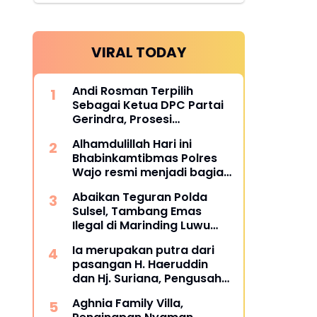
VIRAL TODAY
Andi Rosman Terpilih
Sebagai Ketua DPC Partai
Gerindra, Prosesi
Pengukuhan Dipimpin
Alhamdulillah Hari ini
Langsung Sufmi Dasco
Bhabinkamtibmas Polres
Ahmad.
Wajo resmi menjadi bagian
dari PCL (Penggerak Cinta
Abaikan Teguran Polda
Lingkungan)
Sulsel, Tambang Emas
Ilegal di Marinding Luwu
Tetap Beroperasi Malam
Ia merupakan putra dari
Hari Tiga Pelaku Terkesan
pasangan H. Haeruddin
Kebah Hukum
dan Hj. Suriana, Pengusaha
Kontruksi Asal Soppeng :
Aghnia Family Villa,
Resmi Dilantik Ketua BPC