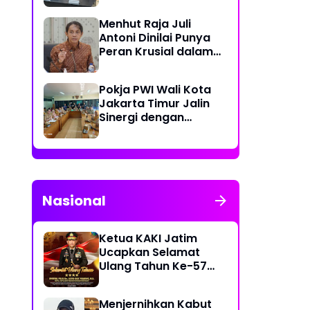
Diduga Sabu yang
Menhut Raja Juli
Disembunyikan di
Antoni Dinilai Punya
Pakaian Dalam
Peran Krusial dalam
Pengunjung
Jaga Kredibilitas
Perdagangan Karbon
Pokja PWI Wali Kota
Hutan
Jakarta Timur Jalin
Sinergi dengan
Kecamatan Cakung
untuk Perkuat
Publikasi Informasi
Publik
Nasional
Ketua KAKI Jatim
Ucapkan Selamat
Ulang Tahun Ke-57
Kapolri Jenderal
Listyo Sigit Prabowo
Menjernihkan Kabut
Semoga Selalu Sehat