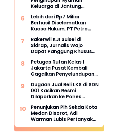
Penginapan Nyaman
HIPMI Makassar
Keluarga di Jantung
Wisata Tanjung Bira
Lebih dari Rp7 Miliar
Bulukumba
Berhasil Diselamatkan
Kuasa Hukum, PT Petro
Utama Energi Disomasi
Rakerwil KJI Sulsel di
atas Dugaan Wanprestasi
Sidrap, Jurnalis Wajo
Pembayaran Success Fee
Dapat Panggung Khusus
dari Edy Basri
Petugas Rutan Kelas I
Jakarta Pusat Kembali
Gagalkan Penyelundupan
Diduga Sabu yang
Dugaan Jual Beli LKS di SDN
Disembunyikan di Pakaian
001 Kasikan Resmi
Dalam Pengunjung
Dilaporkan ke Polres
Kampar, Pemred - Pimum
Penunjukan Plh Sekda Kota
Metroterkini.id Desak Usut
Medan Disorot, Adi
Kasus Ini
Warman Lubis Pertanyakan
Komitmen terhadap Sistem
Merit