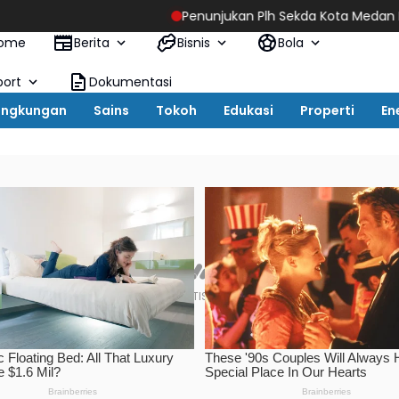
Penunjukan Plh Sekda Kota Medan Disorot, Adi W
ome
Berita
Bisnis
Bola
port
Dokumentasi
ingkungan
Sains
Tokoh
Edukasi
Properti
En