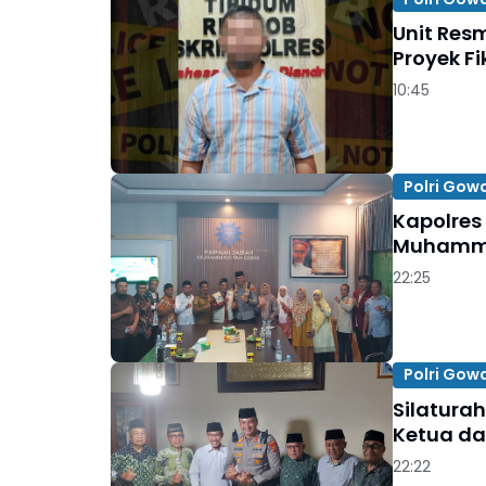
Unit Res
Proyek Fi
10:45
Polri Gow
Kapolres
Muhamm
22:25
Polri Gow
Silatura
Ketua da
22:22