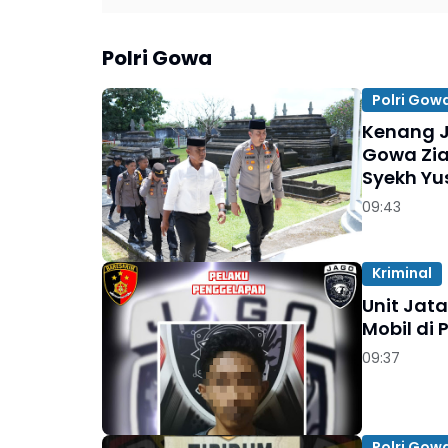
Polri Gowa
Polri Gow
Kenang J
Gowa Zi
Syekh Yu
09:43
Kriminal
Unit Jat
Mobil di
09:37
Polri Gow