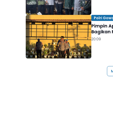
Polri Gow
Pimpin A
Bagikan P
20:09
M