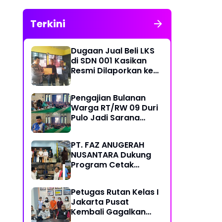
Terkini
Dugaan Jual Beli LKS
di SDN 001 Kasikan
Resmi Dilaporkan ke
Polres Kampar,
Pemred - Pimum
Pengajian Bulanan
Metroterkini.id Desak
Warga RT/RW 09 Duri
Usut Kasus Ini
Pulo Jadi Sarana
Memperkuat
Keimanan dan
PT. FAZ ANUGERAH
Kebersamaan
NUSANTARA Dukung
Program Cetak
Sawah Nasional Lewat
Pengadaan Pupuk dan
Petugas Rutan Kelas I
Pestisida
Jakarta Pusat
Kembali Gagalkan
Penyelundupan