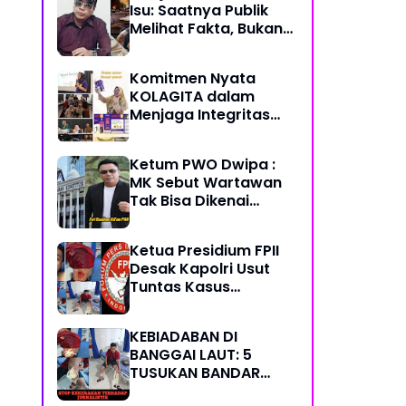
Isu: Saatnya Publik
Sukses Berkah Umur
Melihat Fakta, Bukan
Framing
Komitmen Nyata
KOLAGITA dalam
Menjaga Integritas
dan Kesehatan
Masyarakat
Ketum PWO Dwipa :
MK Sebut Wartawan
Tak Bisa Dikenai
Sanksi Pidana/
Perdata dalam
Ketua Presidium FPII
Profesi. Aparat Hukum
Desak Kapolri Usut
Diminta Patuhi
Tuntas Kasus
Penikaman Jurnalis di
Banggai Laut
KEBIADABAN DI
BANGGAI LAUT: 5
TUSUKAN BANDAR
SABU KE KAPERWIL