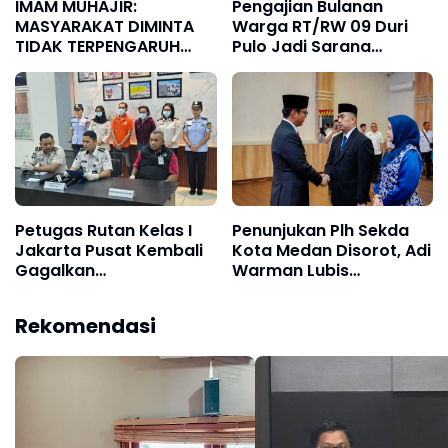
IMAM MUHAJIR:
Pengajian Bulanan
MASYARAKAT DIMINTA
Warga RT/RW 09 Duri
TIDAK TERPENGARUH
Pulo Jadi Sarana
INFORMASI YANG BELUM
Memperkuat Keimanan
TERVERIFIKASI TERKAIT
dan Kebersamaan
KAPOLSEK BOLO
Petugas Rutan Kelas I
Penunjukan Plh Sekda
Jakarta Pusat Kembali
Kota Medan Disorot, Adi
Gagalkan
Warman Lubis
Penyelundupan Diduga
Pertanyakan Komitmen
Sabu yang
terhadap Sistem Merit
Rekomendasi
Disembunyikan di
Pakaian Dalam
Pengunjung