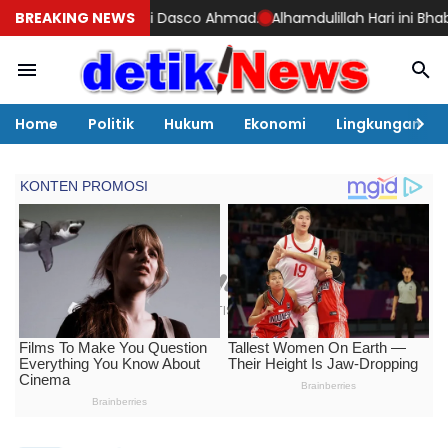
g Sufmi Dasco Ahmad.
BREAKING NEWS
Alhamdulillah Hari ini Bhabinkamtibmas 
Home
Politik
Hukum
Ekonomi
Lingkungan