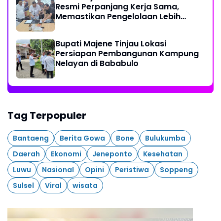
Resmi Perpanjang Kerja Sama,
Memastikan Pengelolaan Lebih
Akuntabel
Bupati Majene Tinjau Lokasi
Persiapan Pembangunan Kampung
Nelayan di Bababulo
Tag Terpopuler
Bantaeng
Berita Gowa
Bone
Bulukumba
Daerah
Ekonomi
Jeneponto
Kesehatan
Luwu
Nasional
Opini
Peristiwa
Soppeng
Sulsel
Viral
wisata