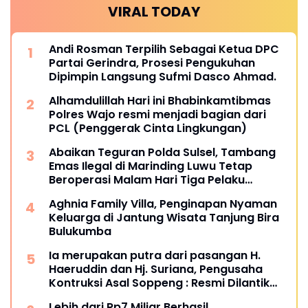
VIRAL TODAY
Andi Rosman Terpilih Sebagai Ketua DPC
Partai Gerindra, Prosesi Pengukuhan
Dipimpin Langsung Sufmi Dasco Ahmad.
Alhamdulillah Hari ini Bhabinkamtibmas
Polres Wajo resmi menjadi bagian dari
PCL (Penggerak Cinta Lingkungan)
Abaikan Teguran Polda Sulsel, Tambang
Emas Ilegal di Marinding Luwu Tetap
Beroperasi Malam Hari Tiga Pelaku
Terkesan Kebah Hukum
Aghnia Family Villa, Penginapan Nyaman
Keluarga di Jantung Wisata Tanjung Bira
Bulukumba
Ia merupakan putra dari pasangan H.
Haeruddin dan Hj. Suriana, Pengusaha
Kontruksi Asal Soppeng : Resmi Dilantik
Ketua BPC HIPMI Makassar
Lebih dari Rp7 Miliar Berhasil