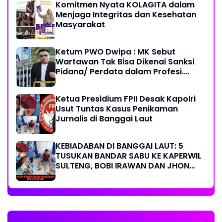
Komitmen Nyata KOLAGITA dalam
Menjaga Integritas dan Kesehatan
Masyarakat
Ketum PWO Dwipa : MK Sebut
Wartawan Tak Bisa Dikenai Sanksi
Pidana/ Perdata dalam Profesi.
Aparat Hukum Diminta Patuhi
Ketua Presidium FPII Desak Kapolri
Usut Tuntas Kasus Penikaman
Jurnalis di Banggai Laut
KEBIADABAN DI BANGGAI LAUT: 5
TUSUKAN BANDAR SABU KE KAPERWIL
SULTENG, BOBI IRAWAN DAN JHON
PIMPINAN REDAKSI KOMPAK KECAM
KERAS KINERJA POLRI!