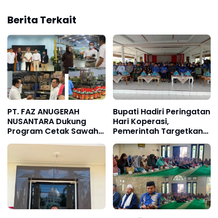
Berita Terkait
PT. FAZ ANUGERAH
Bupati Hadiri Peringatan
NUSANTARA Dukung
Hari Koperasi,
Program Cetak Sawah
Pemerintah Targetkan
Nasional Lewat
80.000 KDMP
Pengadaan Pupuk dan
Pestisida