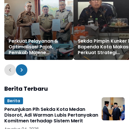
Perkuat Pelayanan &
Sekda Pimpin Kunker 
Optimalisasi Pajak,
Bapenda Kota Makas
Pemkab Majene
Perkuat Strategi
Tandatangani MoU dan
Peningkatan PAD.
PKS dengan Kantor
Pertanahan
Berita Terbaru
Berita
Penunjukan Plh Sekda Kota Medan
Disorot, Adi Warman Lubis Pertanyakan
Komitmen terhadap Sistem Merit