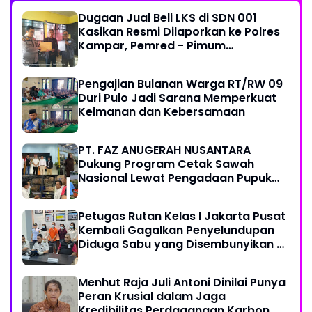
Dugaan Jual Beli LKS di SDN 001
Kasikan Resmi Dilaporkan ke Polres
Kampar, Pemred - Pimum
Metroterkini.id Desak Usut Kasus Ini
Pengajian Bulanan Warga RT/RW 09
Duri Pulo Jadi Sarana Memperkuat
Keimanan dan Kebersamaan
PT. FAZ ANUGERAH NUSANTARA
Dukung Program Cetak Sawah
Nasional Lewat Pengadaan Pupuk
dan Pestisida
Petugas Rutan Kelas I Jakarta Pusat
Kembali Gagalkan Penyelundupan
Diduga Sabu yang Disembunyikan di
Pakaian Dalam Pengunjung
Menhut Raja Juli Antoni Dinilai Punya
Peran Krusial dalam Jaga
Kredibilitas Perdagangan Karbon