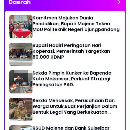
Daerah
Komitmen Majukan Dunia
Pendidikan, Bupati Majene Teken
MoU Politeknik Negeri Ujungpandang
Bupati Hadiri Peringatan Hari
Koperasi, Pemerintah Targetkan
80.000 KDMP
Sekda Pimpin Kunker ke Bapenda
Kota Makassar, Perkuat Strategi
Peningkatan PAD.
Sekda Mendesak, Perusahaan Dan
Warga Untuk,Buat Perjanjian Dalam
Bentuk Legal Yang Berkekuatan
Hukum
RSUD Majene dan Bank Sulselbar