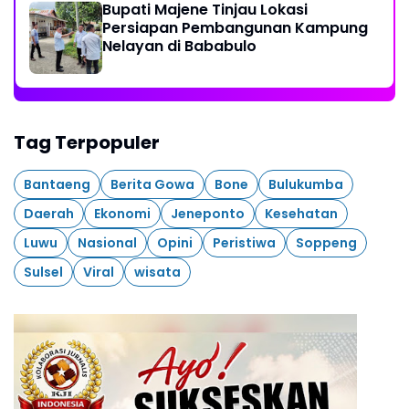
Bupati Majene Tinjau Lokasi
Persiapan Pembangunan Kampung
Nelayan di Bababulo
Tag Terpopuler
Bantaeng
Berita Gowa
Bone
Bulukumba
Daerah
Ekonomi
Jeneponto
Kesehatan
Luwu
Nasional
Opini
Peristiwa
Soppeng
Sulsel
Viral
wisata