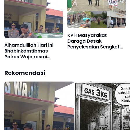
Pelayanan Publik
KPH Masyarakat
Daraga Desak
Alhamdulillah Hari ini
Penyelesaian Sengketa
Bhabinkamtibmas
Lahan di Wajo, DPRD
Polres Wajo resmi
Janji Tindak Lanjuti
menjadi bagian dari PCL
Aspirasi
(Penggerak Cinta
Rekomendasi
Lingkungan)