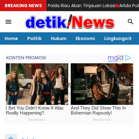
olda Riau Akan Tinjauan Lokasi
BREAKING NEWS
Arlida Putri & SUKENI cs Siap M
Home
Politik
Hukum
Ekonomi
Lingkungan