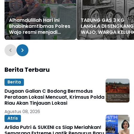
Alhamdulillah Hari ini
TABUNG GAS 3 KG
Bhabinkamtibmas Polres
LANGKA DI SENGKANG
Wajo resmi menjadi
WAJO, WARGA KELUH
bagian dari PCL
HARGA MELONJAK
(Penggerak Cinta
Lingkungan)
Berita Terbaru
Berita
Dugaan Galian C Bodong Bermodus
Perataan Lokasi Mencuat, Krimsus Polda
Riau Akan Tinjauan Lokasi
Agustus 08, 2026
Atris
Arlida Putri & SUKENI cs Siap Meriahkan!
Semarang Extreme Lantik Pengurus Baru