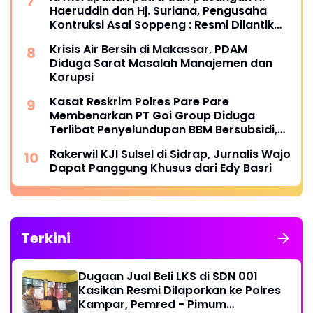
Haeruddin dan Hj. Suriana, Pengusaha
Kontruksi Asal Soppeng : Resmi Dilantik
Ketua BPC HIPMI Makassar
Krisis Air Bersih di Makassar, PDAM
Diduga Sarat Masalah Manajemen dan
Korupsi
Kasat Reskrim Polres Pare Pare
Membenarkan PT Goi Group Diduga
Terlibat Penyelundupan BBM Bersubsidi,
Mobil Tangki Diamankan di Polres Pare
Rakerwil KJI Sulsel di Sidrap, Jurnalis Wajo
pare
Dapat Panggung Khusus dari Edy Basri
Terkini
Dugaan Jual Beli LKS di SDN 001
Kasikan Resmi Dilaporkan ke Polres
Kampar, Pemred - Pimum