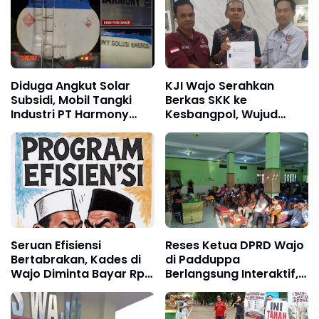
Diduga Angkut Solar
KJI Wajo Serahkan
Subsidi, Mobil Tangki
Berkas SKK ke
Industri PT Harmony
Kesbangpol, Wujud
Solusi Energi Disorot
Tertib Administrasi
Organisasi
Seruan Efisiensi
Reses Ketua DPRD Wajo
Bertabrakan, Kades di
di Padduppa
Wajo Diminta Bayar Rp3
Berlangsung Interaktif,
Juta untuk Bimtek
Warga Sampaikan
Aspirasi Jalan,
Drainase, hingga