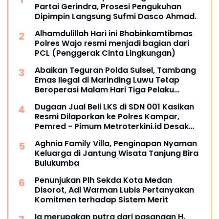
Partai Gerindra, Prosesi Pengukuhan
Dipimpin Langsung Sufmi Dasco Ahmad.
Alhamdulillah Hari ini Bhabinkamtibmas
Polres Wajo resmi menjadi bagian dari
PCL (Penggerak Cinta Lingkungan)
Abaikan Teguran Polda Sulsel, Tambang
Emas Ilegal di Marinding Luwu Tetap
Beroperasi Malam Hari Tiga Pelaku
Terkesan Kebah Hukum
Dugaan Jual Beli LKS di SDN 001 Kasikan
Resmi Dilaporkan ke Polres Kampar,
Pemred - Pimum Metroterkini.id Desak
Usut Kasus Ini
Aghnia Family Villa, Penginapan Nyaman
Keluarga di Jantung Wisata Tanjung Bira
Bulukumba
Penunjukan Plh Sekda Kota Medan
Disorot, Adi Warman Lubis Pertanyakan
Komitmen terhadap Sistem Merit
Ia merupakan putra dari pasangan H.