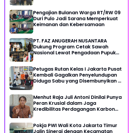
Metroterkini.id Desak Usut Kasus Ini
Pengajian Bulanan Warga RT/RW 09
Duri Pulo Jadi Sarana Memperkuat
Keimanan dan Kebersamaan
PT. FAZ ANUGERAH NUSANTARA
Dukung Program Cetak Sawah
Nasional Lewat Pengadaan Pupuk
dan Pestisida
Petugas Rutan Kelas I Jakarta Pusat
Kembali Gagalkan Penyelundupan
Diduga Sabu yang Disembunyikan di
Pakaian Dalam Pengunjung
Menhut Raja Juli Antoni Dinilai Punya
Peran Krusial dalam Jaga
Kredibilitas Perdagangan Karbon
Hutan
Pokja PWI Wali Kota Jakarta Timur
Jalin Sinergi dengan Kecamatan