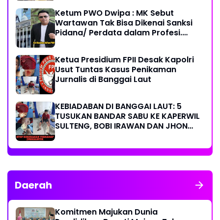
Ketum PWO Dwipa : MK Sebut
Wartawan Tak Bisa Dikenai Sanksi
Pidana/ Perdata dalam Profesi.
Aparat Hukum Diminta Patuhi
Ketua Presidium FPII Desak Kapolri
Usut Tuntas Kasus Penikaman
Jurnalis di Banggai Laut
KEBIADABAN DI BANGGAI LAUT: 5
TUSUKAN BANDAR SABU KE KAPERWIL
SULTENG, BOBI IRAWAN DAN JHON
PIMPINAN REDAKSI KOMPAK KECAM
KERAS KINERJA POLRI!
Daerah
Komitmen Majukan Dunia