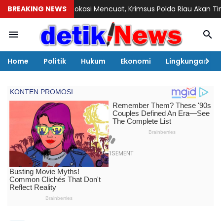
n Lokasi Mencuat, Krimsus Polda Riau Akan Tinjauan Lokasi
BREAKING NEWS
Ar
Home
Politik
Hukum
Ekonomi
Lingkungan