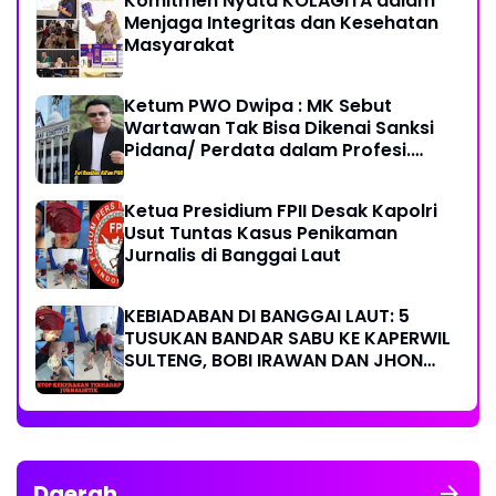
Komitmen Nyata KOLAGITA dalam
Menjaga Integritas dan Kesehatan
Masyarakat
Ketum PWO Dwipa : MK Sebut
Wartawan Tak Bisa Dikenai Sanksi
Pidana/ Perdata dalam Profesi.
Aparat Hukum Diminta Patuhi
Ketua Presidium FPII Desak Kapolri
Usut Tuntas Kasus Penikaman
Jurnalis di Banggai Laut
KEBIADABAN DI BANGGAI LAUT: 5
TUSUKAN BANDAR SABU KE KAPERWIL
SULTENG, BOBI IRAWAN DAN JHON
PIMPINAN REDAKSI KOMPAK KECAM
KERAS KINERJA POLRI!
Daerah