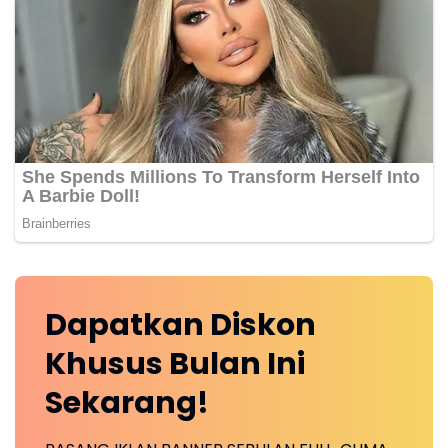
Dapatkan
Diskon
Khusus
Bulan Ini
Sekarang!