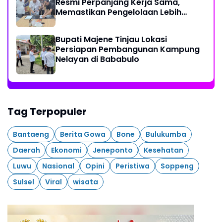
Resmi Perpanjang Kerja Sama,
Memastikan Pengelolaan Lebih
Akuntabel
Bupati Majene Tinjau Lokasi
Persiapan Pembangunan Kampung
Nelayan di Bababulo
Tag Terpopuler
Bantaeng
Berita Gowa
Bone
Bulukumba
Daerah
Ekonomi
Jeneponto
Kesehatan
Luwu
Nasional
Opini
Peristiwa
Soppeng
Sulsel
Viral
wisata