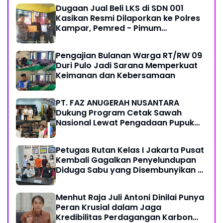
Dugaan Jual Beli LKS di SDN 001
Kasikan Resmi Dilaporkan ke Polres
Kampar, Pemred - Pimum
Metroterkini.id Desak Usut Kasus Ini
Pengajian Bulanan Warga RT/RW 09
Duri Pulo Jadi Sarana Memperkuat
Keimanan dan Kebersamaan
PT. FAZ ANUGERAH NUSANTARA
Dukung Program Cetak Sawah
Nasional Lewat Pengadaan Pupuk
dan Pestisida
Petugas Rutan Kelas I Jakarta Pusat
Kembali Gagalkan Penyelundupan
Diduga Sabu yang Disembunyikan di
Pakaian Dalam Pengunjung
Menhut Raja Juli Antoni Dinilai Punya
Peran Krusial dalam Jaga
Kredibilitas Perdagangan Karbon