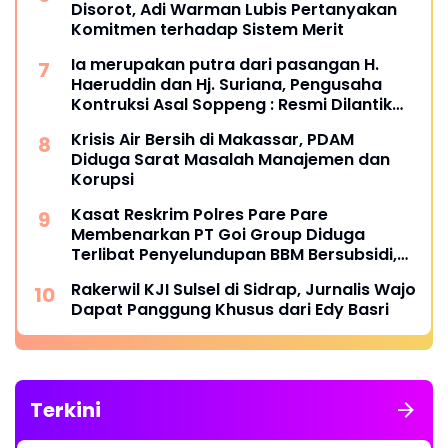
Disorot, Adi Warman Lubis Pertanyakan
Komitmen terhadap Sistem Merit
Ia merupakan putra dari pasangan H.
Haeruddin dan Hj. Suriana, Pengusaha
Kontruksi Asal Soppeng : Resmi Dilantik
Ketua BPC HIPMI Makassar
Krisis Air Bersih di Makassar, PDAM
Diduga Sarat Masalah Manajemen dan
Korupsi
Kasat Reskrim Polres Pare Pare
Membenarkan PT Goi Group Diduga
Terlibat Penyelundupan BBM Bersubsidi,
Mobil Tangki Diamankan di Polres Pare
Rakerwil KJI Sulsel di Sidrap, Jurnalis Wajo
pare
Dapat Panggung Khusus dari Edy Basri
Terkini