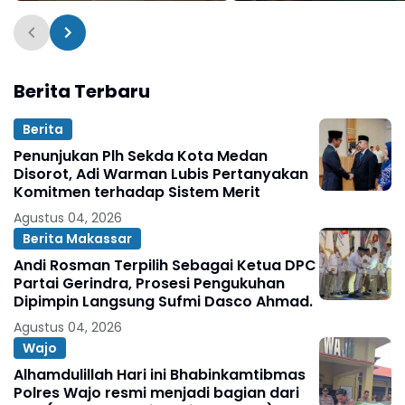
untuk Perkuat Publikasi
dan Kebersamaan
Informasi Publik
Berita Terbaru
Berita
Penunjukan Plh Sekda Kota Medan
Disorot, Adi Warman Lubis Pertanyakan
Komitmen terhadap Sistem Merit
Agustus 04, 2026
Berita Makassar
Andi Rosman Terpilih Sebagai Ketua DPC
Partai Gerindra, Prosesi Pengukuhan
Dipimpin Langsung Sufmi Dasco Ahmad.
Agustus 04, 2026
Wajo
Alhamdulillah Hari ini Bhabinkamtibmas
Polres Wajo resmi menjadi bagian dari