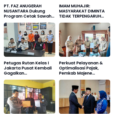
PT. FAZ ANUGERAH
IMAM MUHAJIR:
NUSANTARA Dukung
MASYARAKAT DIMINTA
Program Cetak Sawah
TIDAK TERPENGARUH
Nasional Lewat
INFORMASI YANG BELUM
Pengadaan Pupuk dan
TERVERIFIKASI TERKAIT
Pestisida
KAPOLSEK BOLO
Petugas Rutan Kelas I
Perkuat Pelayanan &
Jakarta Pusat Kembali
Optimalisasi Pajak,
Gagalkan
Pemkab Majene
Penyelundupan Diduga
Tandatangani MoU dan
Sabu yang
PKS dengan Kantor
Disembunyikan di
Pertanahan
Pakaian Dalam
Pengunjung