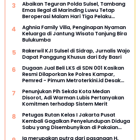
Abaikan Teguran Polda Sulsel, Tambang
Emas Ilegal di Marinding Luwu Tetap
Beroperasi Malam Hari Tiga Pelaku
Terkesan Kebah Hukum
Aghnia Family Villa, Penginapan Nyaman
Keluarga di Jantung Wisata Tanjung Bira
Bulukumba
Rakerwil KJI Sulsel di Sidrap, Jurnalis Wajo
Dapat Panggung Khusus dari Edy Basri
Dugaan Jual Beli LKS di SDN 001 Kasikan
Resmi Dilaporkan ke Polres Kampar,
Pemred - Pimum Metroterkini.id Desak
Usut Kasus Ini
Penunjukan Plh Sekda Kota Medan
Disorot, Adi Warman Lubis Pertanyakan
Komitmen terhadap Sistem Merit
Petugas Rutan Kelas I Jakarta Pusat
Kembali Gagalkan Penyelundupan Diduga
Sabu yang Disembunyikan di Pakaian
Dalam Pengunjung
Ia merupakan putra dari pasangan H.