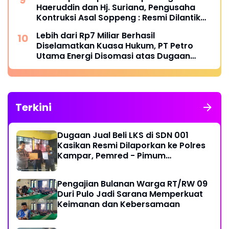
Haeruddin dan Hj. Suriana, Pengusaha
Kontruksi Asal Soppeng : Resmi Dilantik
Ketua BPC HIPMI Makassar
Lebih dari Rp7 Miliar Berhasil
Diselamatkan Kuasa Hukum, PT Petro
Utama Energi Disomasi atas Dugaan
Wanprestasi Pembayaran Success Fee
Terkini
Dugaan Jual Beli LKS di SDN 001
Kasikan Resmi Dilaporkan ke Polres
Kampar, Pemred - Pimum
Metroterkini.id Desak Usut Kasus Ini
Pengajian Bulanan Warga RT/RW 09
Duri Pulo Jadi Sarana Memperkuat
Keimanan dan Kebersamaan