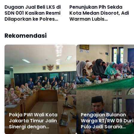
Dugaan Jual Beli LKS di
Penunjukan Plh Sekda
SDN 001 Kasikan Resmi
Kota Medan Disorot, Adi
Dilaporkan ke Polres
Warman Lubis
Kampar, Pemred -
Pertanyakan Komitmen
Pimum Metroterkini.id
terhadap Sistem Merit
Rekomendasi
Desak Usut Kasus Ini
Pokja PWI Wali Kota
Pengajian Bulanan
Jakarta Timur Jalin
Warga RT/RW 09 Duri
Sinergi dengan
Pulo Jadi Sarana
Kecamatan Cakung
Memperkuat Keiman