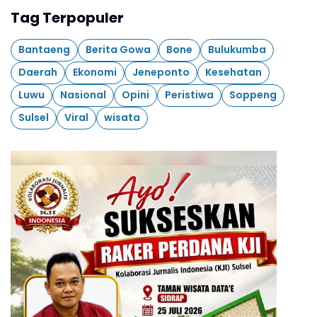
Tag Terpopuler
Bantaeng
Berita Gowa
Bone
Bulukumba
Daerah
Ekonomi
Jeneponto
Kesehatan
Luwu
Nasional
Opini
Peristiwa
Soppeng
Sulsel
Viral
wisata