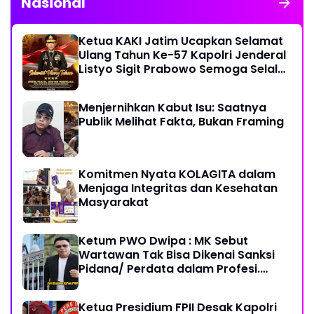
Nasional
Ketua KAKI Jatim Ucapkan Selamat
Ulang Tahun Ke-57 Kapolri Jenderal
Listyo Sigit Prabowo Semoga Selalu
Sehat Sukses Berkah Umur
Menjernihkan Kabut Isu: Saatnya
Publik Melihat Fakta, Bukan Framing
Komitmen Nyata KOLAGITA dalam
Menjaga Integritas dan Kesehatan
Masyarakat
Ketum PWO Dwipa : MK Sebut
Wartawan Tak Bisa Dikenai Sanksi
Pidana/ Perdata dalam Profesi.
Aparat Hukum Diminta Patuhi
Ketua Presidium FPII Desak Kapolri