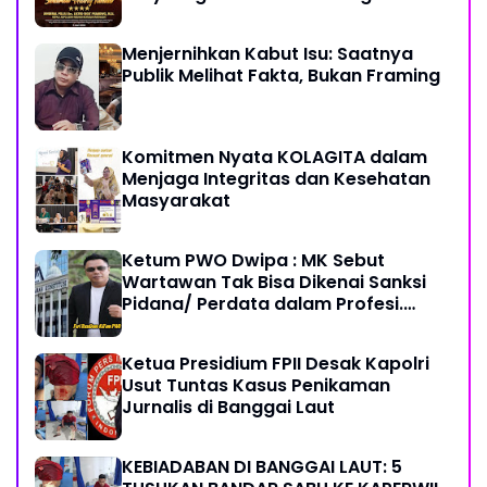
Sehat Sukses Berkah Umur
Menjernihkan Kabut Isu: Saatnya
Publik Melihat Fakta, Bukan Framing
Komitmen Nyata KOLAGITA dalam
Menjaga Integritas dan Kesehatan
Masyarakat
Ketum PWO Dwipa : MK Sebut
Wartawan Tak Bisa Dikenai Sanksi
Pidana/ Perdata dalam Profesi.
Aparat Hukum Diminta Patuhi
Ketua Presidium FPII Desak Kapolri
Usut Tuntas Kasus Penikaman
Jurnalis di Banggai Laut
KEBIADABAN DI BANGGAI LAUT: 5