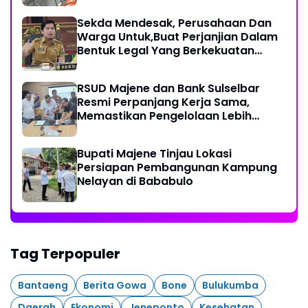
Sekda Mendesak, Perusahaan Dan
Warga Untuk,Buat Perjanjian Dalam
Bentuk Legal Yang Berkekuatan
Hukum
RSUD Majene dan Bank Sulselbar
Resmi Perpanjang Kerja Sama,
Memastikan Pengelolaan Lebih
Akuntabel
Bupati Majene Tinjau Lokasi
Persiapan Pembangunan Kampung
Nelayan di Bababulo
Tag Terpopuler
Bantaeng
Berita Gowa
Bone
Bulukumba
Daerah
Ekonomi
Jeneponto
Kesehatan