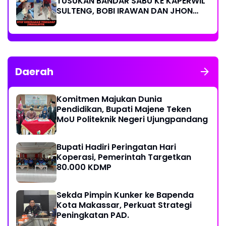
TUSUKAN BANDAR SABU KE KAPERWIL
SULTENG, BOBI IRAWAN DAN JHON
PIMPINAN REDAKSI KOMPAK KECAM
KERAS KINERJA POLRI!
Daerah
Komitmen Majukan Dunia
Pendidikan, Bupati Majene Teken
MoU Politeknik Negeri Ujungpandang
Bupati Hadiri Peringatan Hari
Koperasi, Pemerintah Targetkan
80.000 KDMP
Sekda Pimpin Kunker ke Bapenda
Kota Makassar, Perkuat Strategi
Peningkatan PAD.