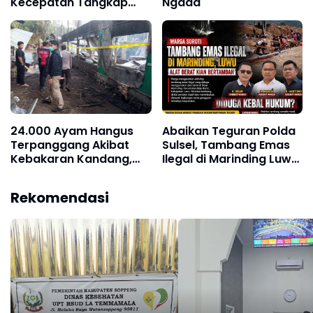
Kecepatan Tangkap
Ngada
Pelaku Pembunuhan
24.000 Ayam Hangus
Abaikan Teguran Polda
Terpanggang Akibat
Sulsel, Tambang Emas
Kebakaran Kandang,
Ilegal di Marinding Luwu
Pemilik Rugi Hingga Rp 2
Tetap Beroperasi
Milyar
Malam Hari Tiga Pelaku
Rekomendasi
Terkesan Kebah Hukum