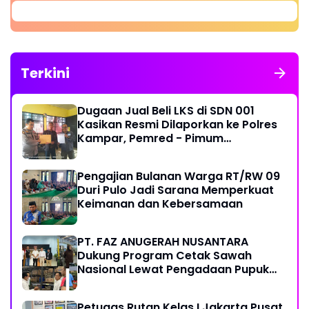
Terkini
Dugaan Jual Beli LKS di SDN 001
Kasikan Resmi Dilaporkan ke Polres
Kampar, Pemred - Pimum
Metroterkini.id Desak Usut Kasus Ini
Pengajian Bulanan Warga RT/RW 09
Duri Pulo Jadi Sarana Memperkuat
Keimanan dan Kebersamaan
PT. FAZ ANUGERAH NUSANTARA
Dukung Program Cetak Sawah
Nasional Lewat Pengadaan Pupuk
dan Pestisida
Petugas Rutan Kelas I Jakarta Pusat