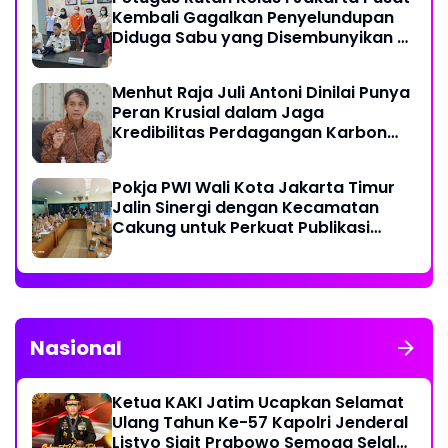
Kembali Gagalkan Penyelundupan
Diduga Sabu yang Disembunyikan di
Pakaian Dalam Pengunjung
Menhut Raja Juli Antoni Dinilai Punya
Peran Krusial dalam Jaga
Kredibilitas Perdagangan Karbon
Hutan
Pokja PWI Wali Kota Jakarta Timur
Jalin Sinergi dengan Kecamatan
Cakung untuk Perkuat Publikasi
Informasi Publik
Nasional
Ketua KAKI Jatim Ucapkan Selamat
Ulang Tahun Ke-57 Kapolri Jenderal
Listyo Sigit Prabowo Semoga Selalu