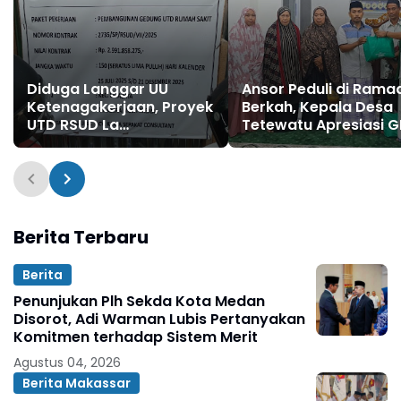
Diduga Langgar UU
Ansor Peduli di Rama
Ketenagakerjaan, Proyek
Berkah, Kepala Desa
UTD RSUD La
Tetewatu Apresiasi G
Temmamala Disorot
Ansor Soppeng
DPRD!
Berita Terbaru
Berita
Penunjukan Plh Sekda Kota Medan
Disorot, Adi Warman Lubis Pertanyakan
Komitmen terhadap Sistem Merit
Agustus 04, 2026
Berita Makassar