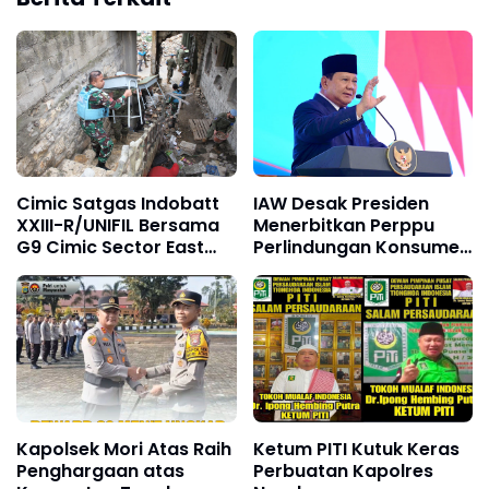
Cimic Satgas Indobatt
IAW Desak Presiden
XXIII-R/UNIFIL Bersama
Menerbitkan Perppu
G9 Cimic Sector East
Perlindungan Konsumen
dan Cimic Spanbatt, Di
Digital
Akhir Misi Berkolaborasi
untuk Berdonasi
Kapolsek Mori Atas Raih
Ketum PITI Kutuk Keras
Penghargaan atas
Perbuatan Kapolres