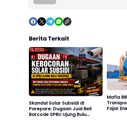
Berita Terkait
Mafia B
Transpor
Skandal Solar Subsidi di
Fajar E
Parepare: Dugaan Jual Beli
PT Elnus
Barcode SPBU Ujung Bulu
Selundu
Disorot Publik