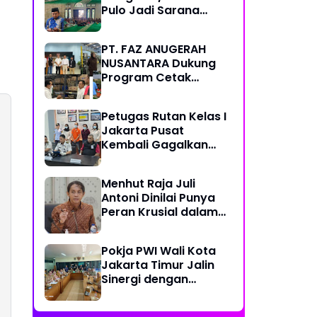
Pulo Jadi Sarana
Memperkuat
Keimanan dan
PT. FAZ ANUGERAH
Kebersamaan
NUSANTARA Dukung
Program Cetak
Sawah Nasional Lewat
Pengadaan Pupuk dan
Petugas Rutan Kelas I
Pestisida
Jakarta Pusat
Kembali Gagalkan
Penyelundupan
Diduga Sabu yang
Menhut Raja Juli
Disembunyikan di
Antoni Dinilai Punya
Pakaian Dalam
Peran Krusial dalam
Pengunjung
Jaga Kredibilitas
Perdagangan Karbon
Pokja PWI Wali Kota
Hutan
Jakarta Timur Jalin
Sinergi dengan
Kecamatan Cakung
untuk Perkuat