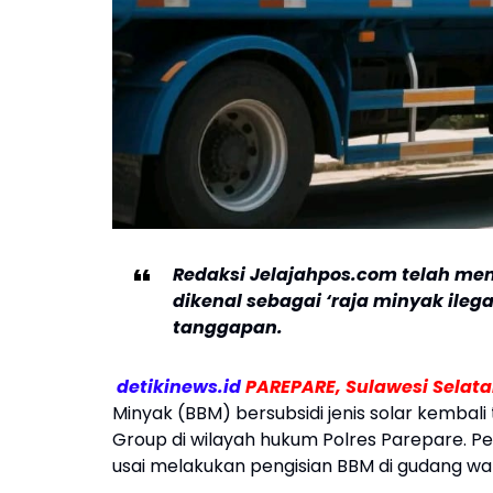
Redaksi Jelajahpos.com telah me
dikenal sebagai ‘raja minyak ile
tanggapan.
detikinews.id
PAREPARE, Sulawesi Selata
Minyak (BBM) bersubsidi jenis solar kembal
Group di wilayah hukum Polres Parepare. P
usai melakukan pengisian BBM di gudang wa