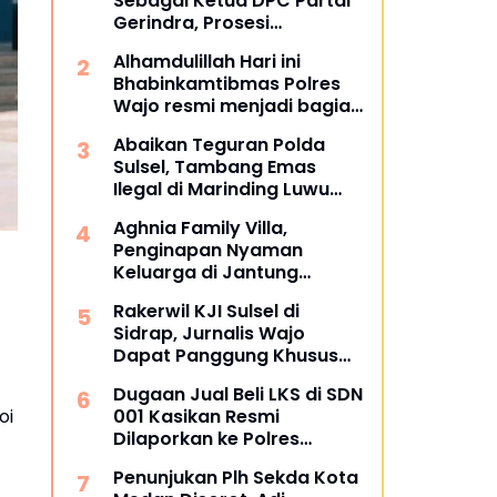
Sebagai Ketua DPC Partai
Gerindra, Prosesi
Pengukuhan Dipimpin
Alhamdulillah Hari ini
Langsung Sufmi Dasco
Bhabinkamtibmas Polres
Ahmad.
Wajo resmi menjadi bagian
dari PCL (Penggerak Cinta
Abaikan Teguran Polda
Lingkungan)
Sulsel, Tambang Emas
Ilegal di Marinding Luwu
Tetap Beroperasi Malam
Aghnia Family Villa,
Hari Tiga Pelaku Terkesan
Penginapan Nyaman
Kebah Hukum
Keluarga di Jantung
Wisata Tanjung Bira
Rakerwil KJI Sulsel di
Bulukumba
Sidrap, Jurnalis Wajo
Dapat Panggung Khusus
dari Edy Basri
Dugaan Jual Beli LKS di SDN
oi
001 Kasikan Resmi
Dilaporkan ke Polres
Kampar, Pemred - Pimum
Penunjukan Plh Sekda Kota
Metroterkini.id Desak Usut