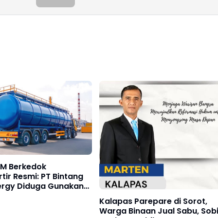
BM Berkedok
tir Resmi: PT Bintang
nergy Diduga Gunakan
a Petrofin untuk
Kalapas Parepare di Sorot,
pkan BBM
Warga Binaan Jual Sabu, Sobi