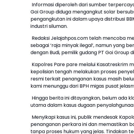
Informasi diperoleh dari sumber terperca
Goi Group diduga mengangkut solar bersubsi
pengangkutan ini dalam upaya distribusi B
industri siluman.
Redaksi Jelajahpos.com telah mencoba men
sebagai ‘raja minyak ilegal’, namun yang b
dengan Budi, pemilik gudang PT Goi Group di
Kapolres Pare pare melalui Kasatreskrim 
kepolisian tengah melakukan proses penye
resmi terkait penanganan kasus masih be
kami menunggu dari BPH migas pusat jelas
Hingga berita ini ditayangkan, belum ada kla
utama dalam kasus dugaan penyalahgunaan B
Menyikapi kasus ini, publik mendesak Kapol
penanganan perkara ini dan memastikan ba
tanpa proses hukum yang jelas. Tindakan