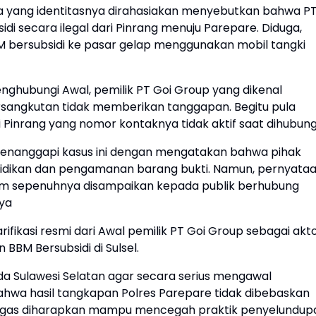
ya yang identitasnya dirahasiakan menyebutkan bahwa P
di secara ilegal dari Pinrang menuju Parepare. Diduga,
BM bersubsidi ke pasar gelap menggunakan mobil tangki
ghubungi Awal, pemilik PT Goi Group yang dikenal
ersangkutan tidak memberikan tanggapan. Begitu pula
 Pinrang yang nomor kontaknya tidak aktif saat dihubungi
menanggapi kasus ini dengan mengatakan bahwa pihak
lidikan dan pengamanan barang bukti. Namun, pernyata
lum sepenuhnya disampaikan kepada publik berhubung
nya
rifikasi resmi dari Awal pemilik PT Goi Group sebagai akt
BM Bersubsidi di Sulsel.
da Sulawesi Selatan agar secara serius mengawal
hwa hasil tangkapan Polres Parepare tidak dibebaskan
 tegas diharapkan mampu mencegah praktik penyelundup