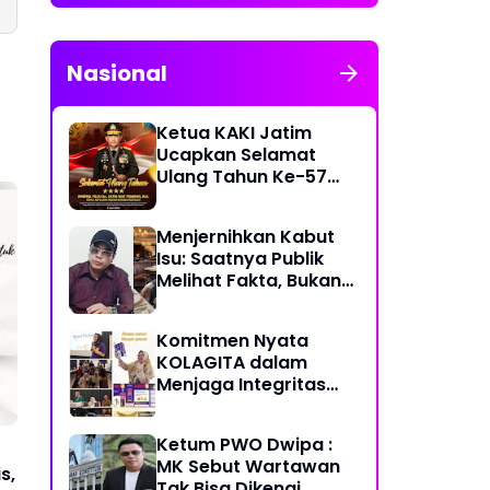
Publikasi Informasi
Publik
Nasional
Ketua KAKI Jatim
Ucapkan Selamat
Ulang Tahun Ke-57
Kapolri Jenderal
Listyo Sigit Prabowo
Menjernihkan Kabut
Semoga Selalu Sehat
Isu: Saatnya Publik
Sukses Berkah Umur
Melihat Fakta, Bukan
Framing
Komitmen Nyata
KOLAGITA dalam
Menjaga Integritas
dan Kesehatan
Masyarakat
Ketum PWO Dwipa :
MK Sebut Wartawan
s,
Tak Bisa Dikenai