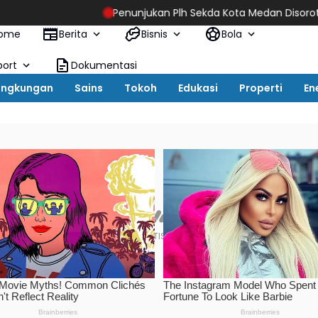
Penunjukan Plh Sekda Kota Medan Disorot, Adi Warman Lubis 
ome
Berita
Bisnis
Bola
port
Dokumentasi
ingkungan
Sains
Tokoh
Edukasi
Properti
En