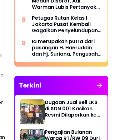
Medan Disorot, Adi
Kasus Ini
T
Warman Lubis Pertanyakan
Komitmen terhadap Sistem
Petugas Rutan Kelas I
Merit
Jakarta Pusat Kembali
Gagalkan Penyelundupan
Diduga Sabu yang
Ia merupakan putra dari
Disembunyikan di Pakaian
pasangan H. Haeruddin
Dalam Pengunjung
dan Hj. Suriana, Pengusaha
.
Kontruksi Asal Soppeng :
Resmi Dilantik Ketua BPC
HIPMI Makassar
an
Terkini
or
Dugaan Jual Beli LKS
di SDN 001 Kasikan
Resmi Dilaporkan ke
Polres Kampar,
Pemred - Pimum
Pengajian Bulanan
Metroterkini.id Desak
an
Warga RT/RW 09 Duri
Usut Kasus Ini