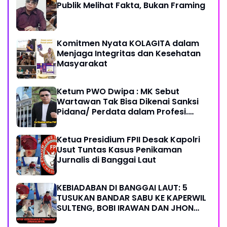
Publik Melihat Fakta, Bukan Framing
Komitmen Nyata KOLAGITA dalam
Menjaga Integritas dan Kesehatan
Masyarakat
Ketum PWO Dwipa : MK Sebut
Wartawan Tak Bisa Dikenai Sanksi
Pidana/ Perdata dalam Profesi.
Aparat Hukum Diminta Patuhi
Ketua Presidium FPII Desak Kapolri
Usut Tuntas Kasus Penikaman
Jurnalis di Banggai Laut
KEBIADABAN DI BANGGAI LAUT: 5
TUSUKAN BANDAR SABU KE KAPERWIL
SULTENG, BOBI IRAWAN DAN JHON
PIMPINAN REDAKSI KOMPAK KECAM