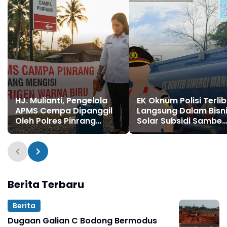
HJ. Mulianti, Pengelola
EK Oknum Polisi Terli
APMS Cempa Dipanggil
Langsung Dalam Bisn
Oleh Polres Pinrang
Solar Subsidi Sambe
Terkait Dugaan Mafia
Pemilik Gudang Meng
BBM Subsidi
!!!
Berita Terbaru
Berita
Dugaan Galian C Bodong Bermodus