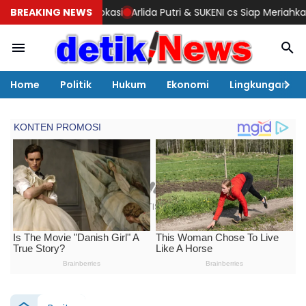
n Lokasi
BREAKING NEWS
Arlida Putri & SUKENI cs Siap Meriahkan! Semarang Extr
Home
Politik
Hukum
Ekonomi
Lingkungan