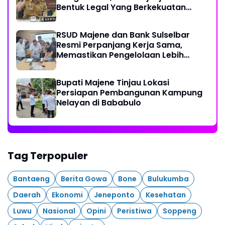
Bentuk Legal Yang Berkekuatan
Hukum
RSUD Majene dan Bank Sulselbar
Resmi Perpanjang Kerja Sama,
Memastikan Pengelolaan Lebih
Akuntabel
Bupati Majene Tinjau Lokasi
Persiapan Pembangunan Kampung
Nelayan di Bababulo
Tag Terpopuler
Bantaeng
Berita Gowa
Bone
Bulukumba
Daerah
Ekonomi
Jeneponto
Kesehatan
Luwu
Nasional
Opini
Peristiwa
Soppeng