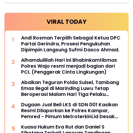
VIRAL TODAY
Andi Rosman Terpilih Sebagai Ketua DPC
Partai Gerindra, Prosesi Pengukuhan
Dipimpin Langsung Sufmi Dasco Ahmad.
Alhamdulillah Hari ini Bhabinkamtibmas
Polres Wajo resmi menjadi bagian dari
PCL (Penggerak Cinta Lingkungan)
Abaikan Teguran Polda Sulsel, Tambang
Emas Ilegal di Marinding Luwu Tetap
Beroperasi Malam Hari Tiga Pelaku
Terkesan Kebah Hukum
Dugaan Jual Beli LKS di SDN 001 Kasikan
Resmi Dilaporkan ke Polres Kampar,
Pemred - Pimum Metroterkini.id Desak
Usut Kasus Ini
Kuasa Hukum Eva Rut dan Daniel S
Sihotang Terkait Laporan Tandingan