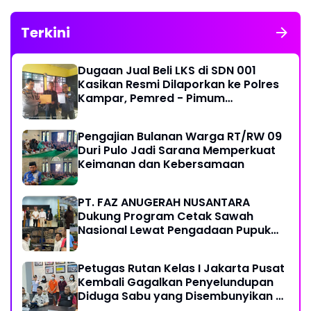
Terkini
Dugaan Jual Beli LKS di SDN 001
Kasikan Resmi Dilaporkan ke Polres
Kampar, Pemred - Pimum
Metroterkini.id Desak Usut Kasus Ini
Pengajian Bulanan Warga RT/RW 09
Duri Pulo Jadi Sarana Memperkuat
Keimanan dan Kebersamaan
PT. FAZ ANUGERAH NUSANTARA
Dukung Program Cetak Sawah
Nasional Lewat Pengadaan Pupuk
dan Pestisida
Petugas Rutan Kelas I Jakarta Pusat
Kembali Gagalkan Penyelundupan
Diduga Sabu yang Disembunyikan di
Pakaian Dalam Pengunjung