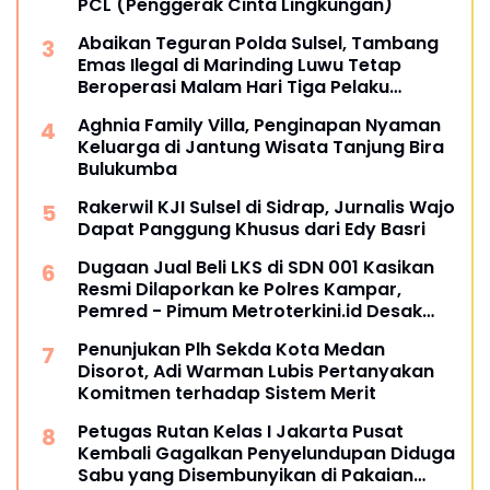
PCL (Penggerak Cinta Lingkungan)
Abaikan Teguran Polda Sulsel, Tambang
Emas Ilegal di Marinding Luwu Tetap
Beroperasi Malam Hari Tiga Pelaku
Terkesan Kebah Hukum
Aghnia Family Villa, Penginapan Nyaman
Keluarga di Jantung Wisata Tanjung Bira
Bulukumba
Rakerwil KJI Sulsel di Sidrap, Jurnalis Wajo
Dapat Panggung Khusus dari Edy Basri
Dugaan Jual Beli LKS di SDN 001 Kasikan
Resmi Dilaporkan ke Polres Kampar,
Pemred - Pimum Metroterkini.id Desak
Usut Kasus Ini
Penunjukan Plh Sekda Kota Medan
Disorot, Adi Warman Lubis Pertanyakan
Komitmen terhadap Sistem Merit
Petugas Rutan Kelas I Jakarta Pusat
Kembali Gagalkan Penyelundupan Diduga
Sabu yang Disembunyikan di Pakaian