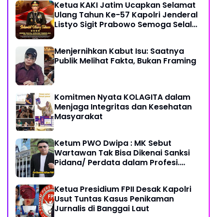
Ketua KAKI Jatim Ucapkan Selamat
Ulang Tahun Ke-57 Kapolri Jenderal
Listyo Sigit Prabowo Semoga Selalu
Sehat Sukses Berkah Umur
Menjernihkan Kabut Isu: Saatnya
Publik Melihat Fakta, Bukan Framing
Komitmen Nyata KOLAGITA dalam
Menjaga Integritas dan Kesehatan
Masyarakat
Ketum PWO Dwipa : MK Sebut
Wartawan Tak Bisa Dikenai Sanksi
Pidana/ Perdata dalam Profesi.
Aparat Hukum Diminta Patuhi
Ketua Presidium FPII Desak Kapolri
Usut Tuntas Kasus Penikaman
Jurnalis di Banggai Laut