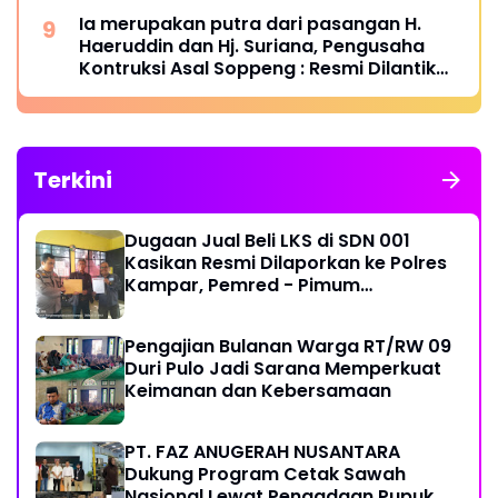
Dalam Pengunjung
Ia merupakan putra dari pasangan H.
Haeruddin dan Hj. Suriana, Pengusaha
Kontruksi Asal Soppeng : Resmi Dilantik
Ketua BPC HIPMI Makassar
Terkini
Dugaan Jual Beli LKS di SDN 001
Kasikan Resmi Dilaporkan ke Polres
Kampar, Pemred - Pimum
Metroterkini.id Desak Usut Kasus Ini
Pengajian Bulanan Warga RT/RW 09
Duri Pulo Jadi Sarana Memperkuat
Keimanan dan Kebersamaan
PT. FAZ ANUGERAH NUSANTARA
Dukung Program Cetak Sawah
Nasional Lewat Pengadaan Pupuk