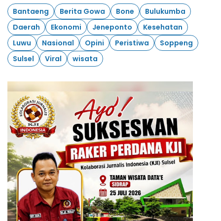
Bantaeng
Berita Gowa
Bone
Bulukumba
Daerah
Ekonomi
Jeneponto
Kesehatan
Luwu
Nasional
Opini
Peristiwa
Soppeng
Sulsel
Viral
wisata