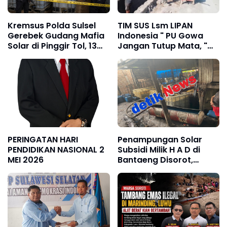
Kremsus Polda Sulsel
TIM SUS Lsm LIPAN
Gerebek Gudang Mafia
Indonesia " PU Gowa
Solar di Pinggir Tol, 13
Jangan Tutup Mata, "
Ton BBM Subsidi
Proyek Akhir Tahun
Diamankan
Jangan Asal Jadi.
PERINGATAN HARI
Penampungan Solar
PENDIDIKAN NASIONAL 2
Subsidi Milik H A D di
MEI 2026
Bantaeng Disorot,
Nelayan Keluhkan
Sulitnya Mendapat BBM
Murah