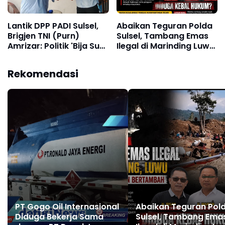
Lantik DPP PADI Sulsel,
Abaikan Teguran Polda
Brigjen TNI (Purn)
Sulsel, Tambang Emas
Amrizar: Politik 'Bija Suci'
Ilegal di Marinding Luwu
yang Mampu Lahirkan
Tetap Beroperasi
Pemimpin Bijaksana
Malam Hari Tiga Pelaku
Rekomendasi
Terkesan Kebah Hukum
PT Gogo Oil Internasional
Abaikan Teguran Pol
Diduga Bekerja Sama
Sulsel, Tambang Ema