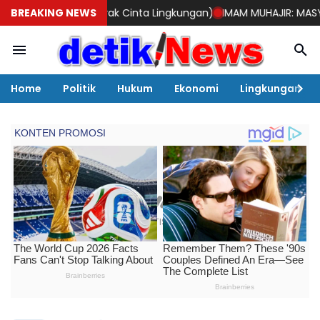
enggerak Cinta Lingkungan)
BREAKING NEWS
IMAM MUHAJIR: MASYARAKAT DIMINTA 
Home
Politik
Hukum
Ekonomi
Lingkungan