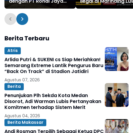
dengan PT Ronal Jaya
Ilegal di Marinding L
Energi Selundupkan Solar
Tetap Beroperasi Ma
Subsidi di Luwu Timur
Hari Tiga Pelaku
dan Morowali
Terkesan Kebah Huk
Berita Terbaru
Atris
Arlida Putri & SUKENI cs Siap Meriahkan!
Semarang Extreme Lantik Pengurus Baru
“Back On Track” di Stadion Jatidiri
Agustus 07, 2026
Berita
Penunjukan Plh Sekda Kota Medan
Disorot, Adi Warman Lubis Pertanyakan
Komitmen terhadap Sistem Merit
Agustus 04, 2026
Berita Makassar
Andi Rosman Terpilih Sebagai Ketua DPC