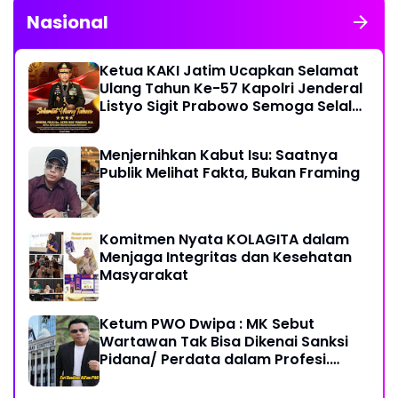
Nasional
Ketua KAKI Jatim Ucapkan Selamat
Ulang Tahun Ke-57 Kapolri Jenderal
Listyo Sigit Prabowo Semoga Selalu
Sehat Sukses Berkah Umur
Menjernihkan Kabut Isu: Saatnya
Publik Melihat Fakta, Bukan Framing
Komitmen Nyata KOLAGITA dalam
Menjaga Integritas dan Kesehatan
Masyarakat
Ketum PWO Dwipa : MK Sebut
Wartawan Tak Bisa Dikenai Sanksi
Pidana/ Perdata dalam Profesi.
Aparat Hukum Diminta Patuhi