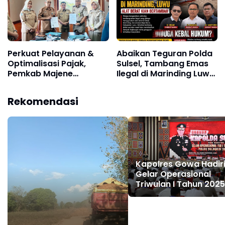
Perkuat Pelayanan &
Abaikan Teguran Polda
Optimalisasi Pajak,
Sulsel, Tambang Emas
Pemkab Majene
Ilegal di Marinding Luwu
Tandatangani MoU dan
Tetap Beroperasi
PKS dengan Kantor
Malam Hari Tiga Pelaku
Rekomendasi
Pertanahan
Terkesan Kebah Hukum
Kapolres Gowa Hadir
Gelar Operasional
Triwulan I Tahun 2025
Polda Sulsel