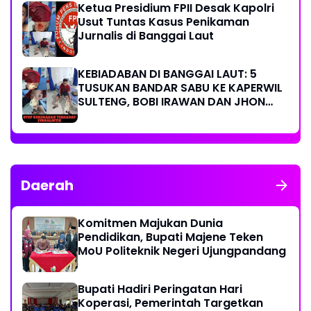
Ketua Presidium FPII Desak Kapolri
Usut Tuntas Kasus Penikaman
Jurnalis di Banggai Laut
KEBIADABAN DI BANGGAI LAUT: 5
TUSUKAN BANDAR SABU KE KAPERWIL
SULTENG, BOBI IRAWAN DAN JHON
PIMPINAN REDAKSI KOMPAK KECAM
KERAS KINERJA POLRI!
Daerah
Komitmen Majukan Dunia
Pendidikan, Bupati Majene Teken
MoU Politeknik Negeri Ujungpandang
Bupati Hadiri Peringatan Hari
Koperasi, Pemerintah Targetkan