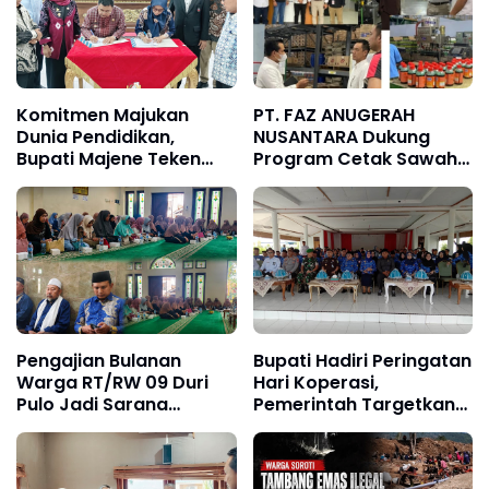
Komitmen Majukan
PT. FAZ ANUGERAH
Dunia Pendidikan,
NUSANTARA Dukung
Bupati Majene Teken
Program Cetak Sawah
MoU Politeknik Negeri
Nasional Lewat
Ujungpandang
Pengadaan Pupuk dan
Pestisida
Pengajian Bulanan
Bupati Hadiri Peringatan
Warga RT/RW 09 Duri
Hari Koperasi,
Pulo Jadi Sarana
Pemerintah Targetkan
Memperkuat Keimanan
80.000 KDMP
dan Kebersamaan