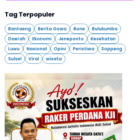
Tag Terpopuler
Bantaeng
Berita Gowa
Bone
Bulukumba
Daerah
Ekonomi
Jeneponto
Kesehatan
Luwu
Nasional
Opini
Peristiwa
Soppeng
Sulsel
Viral
wisata