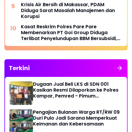
Ketua BPC HIPMI Makassar
Krisis Air Bersih di Makassar, PDAM
Diduga Sarat Masalah Manajemen dan
Korupsi
Kasat Reskrim Polres Pare Pare
Membenarkan PT Goi Group Diduga
Terlibat Penyelundupan BBM Bersubsidi,
Mobil Tangki Diamankan di Polres Pare
pare
Terkini
Dugaan Jual Beli LKS di SDN 001
Kasikan Resmi Dilaporkan ke Polres
Kampar, Pemred - Pimum
Metroterkini.id Desak Usut Kasus Ini
Pengajian Bulanan Warga RT/RW 09
Duri Pulo Jadi Sarana Memperkuat
Keimanan dan Kebersamaan